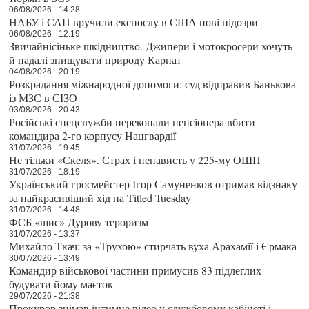
06/08/2026 - 14:28
НАБУ і САП вручили експослу в США нові підозри
06/08/2026 - 12:19
Звичайнісіньке шкідництво. Джипери і мотокросери хочуть
й надалі знищувати природу Карпат
04/08/2026 - 20:19
Розкрадання міжнародної допомоги: суд відправив Банькова
із МЗС в СІЗО
03/08/2026 - 20:43
Російські спецслужби переконали пенсіонера вбити
командира 2-го корпусу Нацгвардії
31/07/2026 - 19:45
Не тільки «Скеля». Страх і ненависть у 225-му ОШП
31/07/2026 - 18:19
Український гросмейстер Ігор Самуненков отримав відзнаку
за найкрасивіший хід на Titled Tuesday
31/07/2026 - 14:48
ФСБ «шиє» Дурову тероризм
31/07/2026 - 13:37
Михайло Ткач: за «Трухою» стирчать вуха Арахамії і Єрмака
30/07/2026 - 13:49
Командир військової частини примусив 83 підлеглих
будувати йому маєток
29/07/2026 - 21:38
Прокурор знімав інтимне відео у службовому кабінеті і