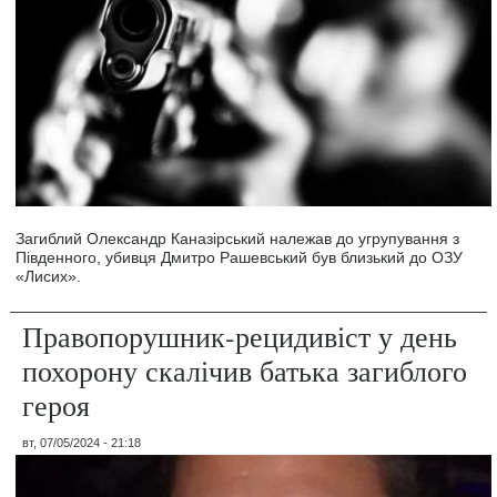
Загиблий Олександр Каназірський належав до угрупування з
Південного, убивця Дмитро Рашевський був близький до ОЗУ
«Лисих».
Правопорушник-рецидивіст у день
похорону скалічив батька загиблого
героя
вт, 07/05/2024 - 21:18