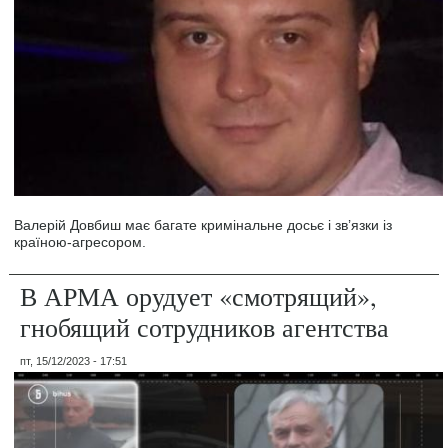
Валерій Довбиш має багате кримінальне досьє і зв’язки із
країною-агресором.
В АРМА орудует «смотрящий»,
гнобящий сотрудников агентства
пт, 15/12/2023 - 17:51