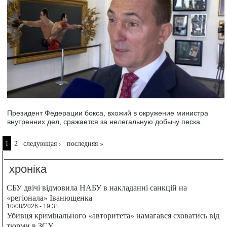
Президент Федерации бокса, вхожий в окружение министра
внутренних дел, сражается за нелегальную добычу песка.
Страницы
1
2
следующая ›
последняя »
хроніка
СБУ двічі відмовила НАБУ в накладанні санкцій на
«регіонала» Іванющенка
10/08/2026 - 19:31
Убивця кримінального «авторитета» намагався сховатись від
тюрми в ЗСУ