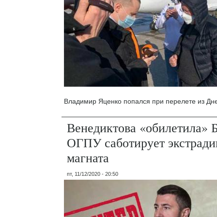
Владимир Яценко попался при перелете из Дне
Венедиктова «обилетила» 
ОГПУ саботирует экстради
магната
пт, 11/12/2020 - 20:50