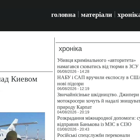
головна
матеріали
хронік
хроніка
Убивця кримінального «авторитета»
намагався сховатись від тюрми в ЗСУ
06/08/2026 - 14:28
над Киевом
НАБУ і САП вручили експослу в СШ
нові підозри
а
06/08/2026 - 12:19
Звичайнісіньке шкідництво. Джипери 
мотокросери хочуть й надалі знищува
природу Карпат
04/08/2026 - 20:19
Розкрадання міжнародної допомоги: с
відправив Банькова із МЗС в СІЗО
03/08/2026 - 20:43
Російські спецслужби переконали