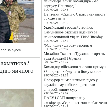
пенсіонера вбити командира 2-го
корпусу Нацгвардії
31/07/2026 - 19:45
Не тільки «Скеля». Страх і ненависть 
225-му ОШП
31/07/2026 - 18:19
Український гросмейстер Ігор
Самуненков отримав відзнаку за
найкрасивіший хід на Titled Tuesday
31/07/2026 - 14:48
ФСБ «шиє» Дурову тероризм
31/07/2026 - 13:37
пра за рубеж.
Михайло Ткач: за «Трухою» стирчать
вуха Арахамії і Єрмака
Бахматюка?
30/07/2026 - 13:49
Командир військової частини примус
цию яичного
83 підлеглих будувати йому маєток
29/07/2026 - 21:38
Прокурор знімав інтимне відео у
службовому кабінеті і розсилав
співробітницям суду
29/07/2026 - 17:09
НАБУ і САП пошукали у
ексвіцепрем’єрки незаконне збагаченн
28/07/2026 - 19:48