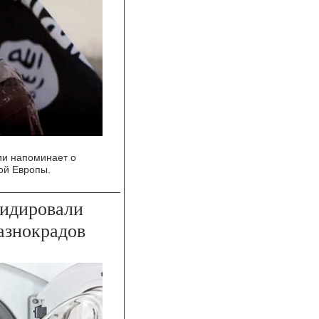
ии напоминает о
ой Европы.
видировали
азнокрадов