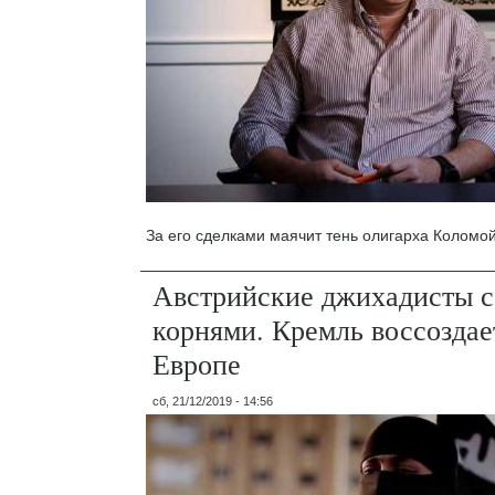
За его сделками маячит тень олигарха Коломой
Австрийские джихадисты с
корнями. Кремль воссозда
Европе
сб, 21/12/2019 - 14:56