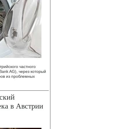
трийского частного
 Bank AG), через который
ов из проблемных
ский
ека в Австрии