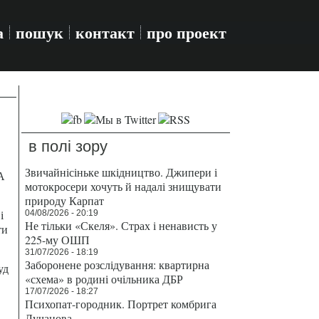
а
пошук
контакт
про проект
в полі зору
Звичайнісіньке шкідництво. Джипери і
А
мотокросери хочуть й надалі знищувати
природу Карпат
і
04/08/2026 - 20:19
Не тільки «Скеля». Страх і ненависть у
ти
225-му ОШП
31/07/2026 - 18:19
Заборонене розслідування: квартирна
уд
«схема» в родині очільника ДБР
17/07/2026 - 18:27
Психопат-городник. Портрет комбрига
Лучанова