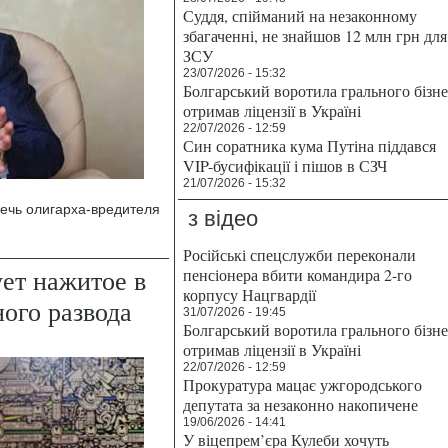
Суддя, спійманий на незаконному
збагаченні, не знайшов 12 млн грн для
ЗСУ
23/07/2026 - 15:32
Болгарський воротила грального бізн
отримав ліцензії в Україні
22/07/2026 - 12:59
Син соратника кума Путіна піддався
VIP-бусифікації і пішов в СЗЧ
21/07/2026 - 15:32
ечь олигарха-вредителя
з відео
Російські спецслужби переконали
ет нажитое в
пенсіонера вбити командира 2-го
корпусу Нацгвардії
ого развода
31/07/2026 - 19:45
Болгарський воротила грального бізн
отримав ліцензії в Україні
22/07/2026 - 12:59
Прокуратура мацає ужгородського
депутата за незаконно накопичене
19/06/2026 - 14:41
У віцепрем’єра Кулеби хочуть