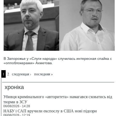
В Запорожье у «Слуги народа» случилась интересная спайка с
«оппоблокерами» Ахметова.
Страницы
1
2
следующая ›
последняя »
хроніка
Убивця кримінального «авторитета» намагався сховатись від
тюрми в ЗСУ
06/08/2026 - 14:28
НАБУ і САП вручили експослу в США нові підозри
06/08/2026 - 12:19