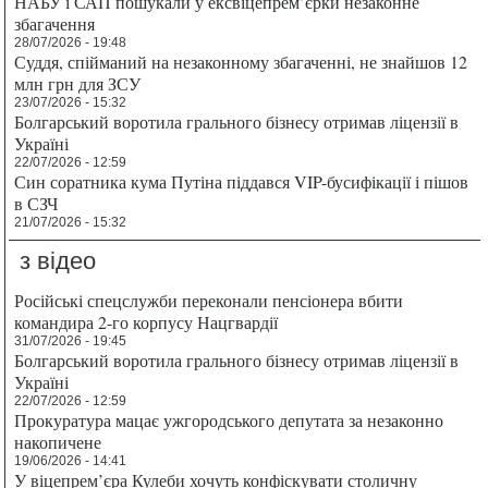
НАБУ і САП пошукали у ексвіцепрем’єрки незаконне
збагачення
28/07/2026 - 19:48
Суддя, спійманий на незаконному збагаченні, не знайшов 12
млн грн для ЗСУ
23/07/2026 - 15:32
Болгарський воротила грального бізнесу отримав ліцензії в
Україні
22/07/2026 - 12:59
Син соратника кума Путіна піддався VIP-бусифікації і пішов
в СЗЧ
21/07/2026 - 15:32
з відео
Російські спецслужби переконали пенсіонера вбити
командира 2-го корпусу Нацгвардії
31/07/2026 - 19:45
Болгарський воротила грального бізнесу отримав ліцензії в
Україні
22/07/2026 - 12:59
Прокуратура мацає ужгородського депутата за незаконно
накопичене
19/06/2026 - 14:41
У віцепрем’єра Кулеби хочуть конфіскувати столичну