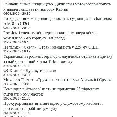
Звичайнісіньке шкідництво. Джипери і мотокросери хочуть
й надалі знищувати природу Карпат
04/08/2026 - 20:19
Розкрадання міжнародної допомоги: суд відправив Банькова
із МЗС в СІЗО
03/08/2026 - 20:43
Російські спецслужби переконали пенсіонера вбити
командира 2-го корпусу Нацгвардії
31/07/2026 - 19:45
Не тільки «Скеля». Страх і ненависть у 225-му ОШП
31/07/2026 - 18:19
Український гросмейстер Ігор Самуненков отримав відзнаку
за найкрасивіший хід на Titled Tuesday
31/07/2026 - 14:48
ФСБ «шиє» Дурову тероризм
31/07/2026 - 13:37
Михайло Ткач: за «Трухою» стирчать вуха Арахамії і Єрмака
30/07/2026 - 13:49
Командир військової частини примусив 83 підлеглих
будувати йому маєток
29/07/2026 - 21:38
Прокурор знімав інтимне відео у службовому кабінеті і
розсилав співробітницям суду
29/07/2026 - 17:09