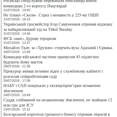
Російські спецслужби переконали пенсіонера вбити
командира 2-го корпусу Нацгвардії
31/07/2026 - 19:45
Не тільки «Скеля». Страх і ненависть у 225-му ОШП
31/07/2026 - 18:19
Український гросмейстер Ігор Самуненков отримав відзнаку
за найкрасивіший хід на Titled Tuesday
31/07/2026 - 14:48
ФСБ «шиє» Дурову тероризм
31/07/2026 - 13:37
Михайло Ткач: за «Трухою» стирчать вуха Арахамії і Єрмака
30/07/2026 - 13:49
Командир військової частини примусив 83 підлеглих
будувати йому маєток
29/07/2026 - 21:38
Прокурор знімав інтимне відео у службовому кабінеті і
розсилав співробітницям суду
29/07/2026 - 17:09
НАБУ і САП пошукали у ексвіцепрем’єрки незаконне
збагачення
28/07/2026 - 19:48
Суддя, спійманий на незаконному збагаченні, не знайшов 12
млн грн для ЗСУ
23/07/2026 - 15:32
Болгарський воротила грального бізнесу отримав ліцензії в