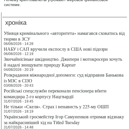
системе.
хроніка
Убивця кримінального «авторитета» намагався сховатись від
тюрми в ЗСУ
06/08/2026 - 14:28
НАБУ і САП вручили експослу в США нові підозри
06/08/2026 - 12:19
Звичайнісіньке шкідництво. Джипери і мотокросери хочуть
й надалі знищувати природу Карпат
04/08/2026 - 20:19
Розкрадання міжнародної допомоги: суд відправив Банькова
із МЗС в СІЗО
03/08/2026 - 20:43
Російські спецслужби переконали пенсіонера вбити
командира 2-го корпусу Нацгвардії
31/07/2026 - 19:45
Не тільки «Скеля». Страх і ненависть у 225-му ОШП
31/07/2026 - 18:19
Український гросмейстер Ігор Самуненков отримав відзнаку
за найкрасивіший хід на Titled Tuesday
31/07/2026 - 14:48