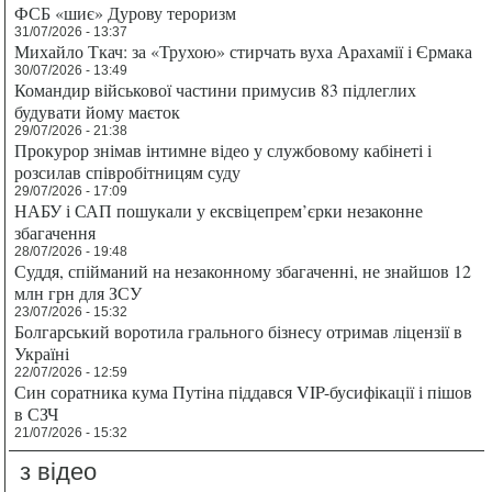
ФСБ «шиє» Дурову тероризм
31/07/2026 - 13:37
Михайло Ткач: за «Трухою» стирчать вуха Арахамії і Єрмака
30/07/2026 - 13:49
Командир військової частини примусив 83 підлеглих
будувати йому маєток
29/07/2026 - 21:38
Прокурор знімав інтимне відео у службовому кабінеті і
розсилав співробітницям суду
29/07/2026 - 17:09
НАБУ і САП пошукали у ексвіцепрем’єрки незаконне
збагачення
28/07/2026 - 19:48
Суддя, спійманий на незаконному збагаченні, не знайшов 12
млн грн для ЗСУ
23/07/2026 - 15:32
Болгарський воротила грального бізнесу отримав ліцензії в
Україні
22/07/2026 - 12:59
Син соратника кума Путіна піддався VIP-бусифікації і пішов
в СЗЧ
21/07/2026 - 15:32
з відео