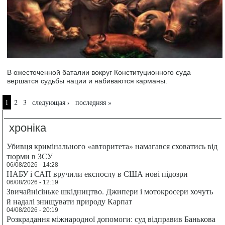
В ожесточенной баталии вокруг Конституционного суда
вершатся судьбы нации и набиваются карманы.
Страницы
1
2
3
следующая ›
последняя »
хроніка
Убивця кримінального «авторитета» намагався сховатись від
тюрми в ЗСУ
06/08/2026 - 14:28
НАБУ і САП вручили експослу в США нові підозри
06/08/2026 - 12:19
Звичайнісіньке шкідництво. Джипери і мотокросери хочуть
й надалі знищувати природу Карпат
04/08/2026 - 20:19
Розкрадання міжнародної допомоги: суд відправив Банькова