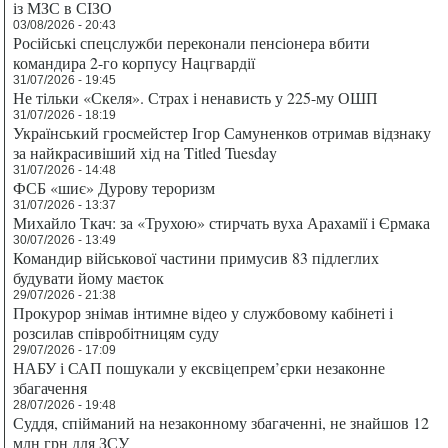
із МЗС в СІЗО
03/08/2026 - 20:43
Російські спецслужби переконали пенсіонера вбити
командира 2-го корпусу Нацгвардії
31/07/2026 - 19:45
Не тільки «Скеля». Страх і ненависть у 225-му ОШП
31/07/2026 - 18:19
Український гросмейстер Ігор Самуненков отримав відзнаку
за найкрасивіший хід на Titled Tuesday
31/07/2026 - 14:48
ФСБ «шиє» Дурову тероризм
31/07/2026 - 13:37
Михайло Ткач: за «Трухою» стирчать вуха Арахамії і Єрмака
30/07/2026 - 13:49
Командир військової частини примусив 83 підлеглих
будувати йому маєток
29/07/2026 - 21:38
Прокурор знімав інтимне відео у службовому кабінеті і
розсилав співробітницям суду
29/07/2026 - 17:09
НАБУ і САП пошукали у ексвіцепрем’єрки незаконне
збагачення
28/07/2026 - 19:48
Суддя, спійманий на незаконному збагаченні, не знайшов 12
млн грн для ЗСУ