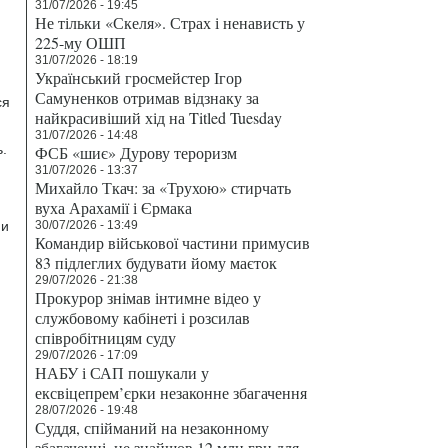
31/07/2026 - 19:45
Не тільки «Скеля». Страх і ненависть у
225-му ОШП
31/07/2026 - 18:19
Український гросмейстер Ігор
Самуненков отримав відзнаку за
ся
найкрасивіший хід на Titled Tuesday
31/07/2026 - 14:48
.
ФСБ «шиє» Дурову тероризм
31/07/2026 - 13:37
Михайло Ткач: за «Трухою» стирчать
вуха Арахамії і Єрмака
 и
30/07/2026 - 13:49
Командир військової частини примусив
83 підлеглих будувати йому маєток
29/07/2026 - 21:38
Прокурор знімав інтимне відео у
службовому кабінеті і розсилав
співробітницям суду
29/07/2026 - 17:09
НАБУ і САП пошукали у
ексвіцепрем’єрки незаконне збагачення
28/07/2026 - 19:48
Суддя, спійманий на незаконному
збагаченні, не знайшов 12 млн грн для