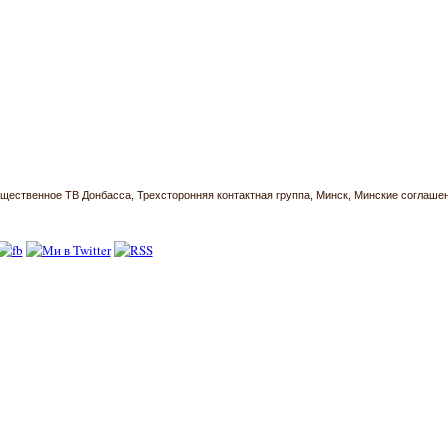
щественное ТВ Донбасса
Трехсторонняя контактная группа
Минск
Минские соглаше