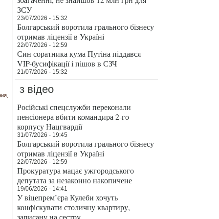
ЗСУ
23/07/2026 - 15:32
Болгарський воротила грального бізнесу
отримав ліцензії в Україні
22/07/2026 - 12:59
Син соратника кума Путіна піддався
VIP-бусифікації і пішов в СЗЧ
21/07/2026 - 15:32
з відео
ния
Російські спецслужби переконали
пенсіонера вбити командира 2-го
корпусу Нацгвардії
31/07/2026 - 19:45
Болгарський воротила грального бізнесу
отримав ліцензії в Україні
22/07/2026 - 12:59
Прокуратура мацає ужгородського
депутата за незаконно накопичене
19/06/2026 - 14:41
У віцепрем’єра Кулеби хочуть
конфіскувати столичну квартиру,
записану на сестру