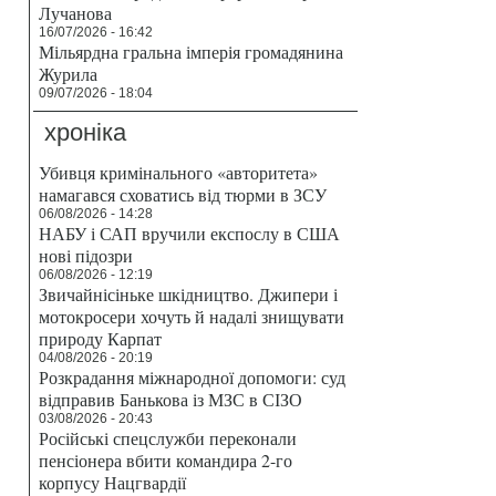
Лучанова
16/07/2026 - 16:42
Мільярдна гральна імперія громадянина
Журила
09/07/2026 - 18:04
хроніка
Убивця кримінального «авторитета»
намагався сховатись від тюрми в ЗСУ
06/08/2026 - 14:28
НАБУ і САП вручили експослу в США
нові підозри
06/08/2026 - 12:19
Звичайнісіньке шкідництво. Джипери і
мотокросери хочуть й надалі знищувати
природу Карпат
04/08/2026 - 20:19
Розкрадання міжнародної допомоги: суд
відправив Банькова із МЗС в СІЗО
03/08/2026 - 20:43
Російські спецслужби переконали
пенсіонера вбити командира 2-го
корпусу Нацгвардії