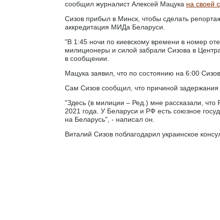
сообщил журналист Алексей Мацука
на своей 
Сизов прибыл в Минск, чтобы сделать репортаж
аккредитация МИДа Беларуси.
"В 1:45 ночи по киевскому времени в номер от
милиционеры и силой забрали Сизова в Центра
в сообщении.
Мацука заявил, что по состоянию на 6:00 Сизов
Сам Сизов сообщил, что причиной задержания 
"Здесь (в милиции – Ред.) мне рассказали, чт
2021 года. У Беларуси и РФ есть союзное госу
на Беларусь", - написал он.
Виталий Сизов поблагодарил украинское консу