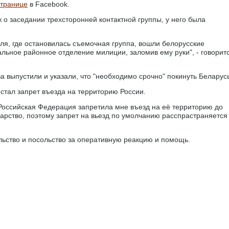
странице
в Facebook.
 о заседании трехсторонней контактной группы, у него была
еля, где остановилась съемочная группа, вошли белорусские
льное районное отделение милиции, заломив ему руки", - говорит
а выпустили и указали, что "необходимо срочно" покинуть Беларусь
стал запрет въезда на территорию России.
о Российская Федерация запретила мне въезд на её территорию до
дарство, поэтому запрет на вьезд по умолчанию расспрастраняется
льство и посольство за оперативную реакцию и помощь.