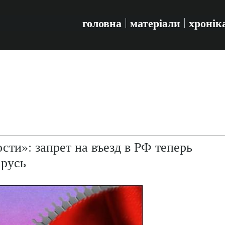
головна
матеріали
хронік
сти»: запрет на въезд в РФ теперь
арусь