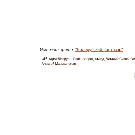
Источник фото:
"Белорусский партизан"
tags:
Білорусь
Росія
запрет
въезд
Виталий Сизов
Об
Алексей Мацука
grom