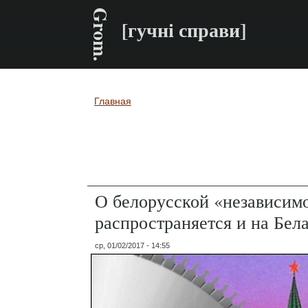
Grom.
[гучні справи]
Главная
Вы здесь
О белорусской «независимо
распространяется и на Бел
ср, 01/02/2017 - 14:55