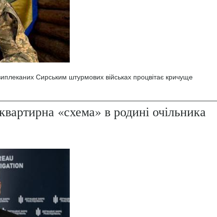
 виплеканих Сирським штурмових військах процвітає кричуще
квартирна «схема» в родині очільника