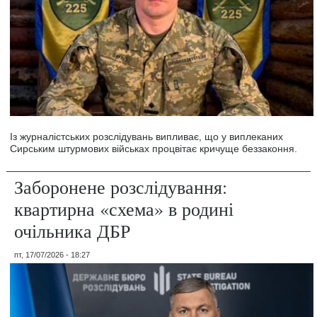
Із журналістських розслідувань випливає, що у виплеканих
Сирським штурмових військах процвітає кричуще беззаконня.
Заборонене розслідування:
квартирна «схема» в родині
очільника ДБР
пт, 17/07/2026 - 18:27