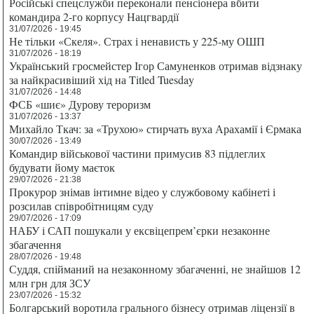
Російські спецслужби переконали пенсіонера вбити
командира 2-го корпусу Нацгвардії
31/07/2026 - 19:45
Не тільки «Скеля». Страх і ненависть у 225-му ОШП
31/07/2026 - 18:19
Український гросмейстер Ігор Самуненков отримав відзнаку
за найкрасивіший хід на Titled Tuesday
31/07/2026 - 14:48
ФСБ «шиє» Дурову тероризм
31/07/2026 - 13:37
Михайло Ткач: за «Трухою» стирчать вуха Арахамії і Єрмака
30/07/2026 - 13:49
Командир військової частини примусив 83 підлеглих
будувати йому маєток
29/07/2026 - 21:38
Прокурор знімав інтимне відео у службовому кабінеті і
розсилав співробітницям суду
29/07/2026 - 17:09
НАБУ і САП пошукали у ексвіцепрем’єрки незаконне
збагачення
28/07/2026 - 19:48
Суддя, спійманий на незаконному збагаченні, не знайшов 12
млн грн для ЗСУ
23/07/2026 - 15:32
Болгарський воротила грального бізнесу отримав ліцензії в