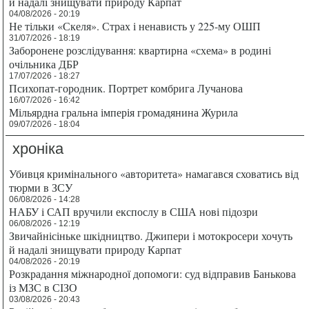
й надалі знищувати природу Карпат
04/08/2026 - 20:19
Не тільки «Скеля». Страх і ненависть у 225-му ОШП
31/07/2026 - 18:19
Заборонене розслідування: квартирна «схема» в родині
очільника ДБР
17/07/2026 - 18:27
Психопат-городник. Портрет комбрига Лучанова
16/07/2026 - 16:42
Мільярдна гральна імперія громадянина Журила
09/07/2026 - 18:04
хроніка
Убивця кримінального «авторитета» намагався сховатись від
тюрми в ЗСУ
06/08/2026 - 14:28
НАБУ і САП вручили експослу в США нові підозри
06/08/2026 - 12:19
Звичайнісіньке шкідництво. Джипери і мотокросери хочуть
й надалі знищувати природу Карпат
04/08/2026 - 20:19
Розкрадання міжнародної допомоги: суд відправив Банькова
із МЗС в СІЗО
03/08/2026 - 20:43