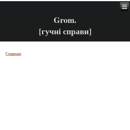
Grom.
[гучні справи]
Главная
Вы здесь