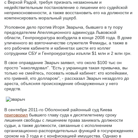
с Верхой Радой, требуя признать незаконным и
недействительным постановление о лишении его судейской
неприкосновенности, а также восстановить его на должности и
компенсировать моральный ущерб.
Уголовное дело против Игоря Зварыча, бывшего в ту пору
председателем Апелляционного админсуда Львовской
области, Генпрокуратура возбудила в конце 2008 года. В доме
уличенного во взяточничестве служителя Фемиды, а также в
его рабочем кабинете и кабинетах шести его коллег
сотрудники СБУ и Генпрокуратуры изъяли $1 млн и 2 млн грн.
В свое оправдание Зварыч заявил, что около $100 тыс он
просто "наколядовал". "Есть у украинцев такая привычка, вы
только не смейтесь, посевать новый кабинет: кто копейками,
кто гривней, кто долларом", - рассказал Зварыч незадолго до
ареста, объясняя происхождение обнаруженных у него
средств.
В сентябре 2011-го Оболонский районный суд Киева
приговорил
бывшего главу суда к десятилетнему сроку
лишения свободы с лишением права занимать должности
судьи, а также должности, связанные с исполнением
организационно-распорядительных функций в госучреждениях
сроком на 3 года и с конфискацией имущества. Однако в