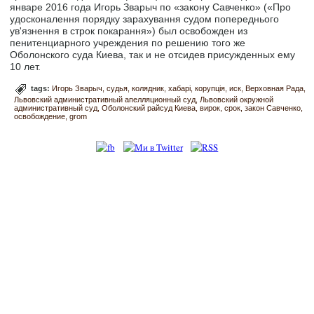
январе 2016 года Игорь Зварыч по «закону Савченко» («Про
удосконалення порядку зарахування судом попереднього
ув'язнення в строк покарання») был освобожден из
пенитенциарного учреждения по решению того же
Оболонского суда Киева, так и не отсидев присужденных ему
10 лет.
tags:
Игорь Зварыч
судья
колядник
хабарі
корупція
иск
Верховная Рада
Львовский административный апелляционный суд
Львовский окружной
административный суд
Оболонский райсуд Киева
вирок
срок
закон Савченко
освобождение
grom