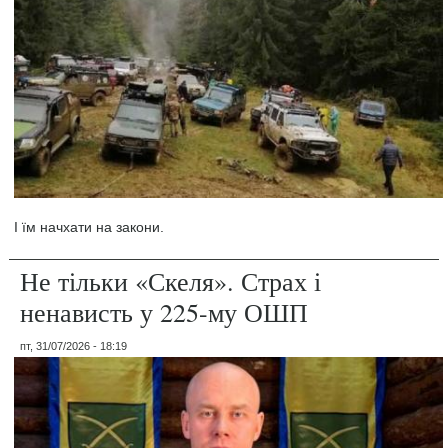
І їм начхати на закони.
Не тільки «Скеля». Страх і
ненависть у 225-му ОШП
пт, 31/07/2026 - 18:19