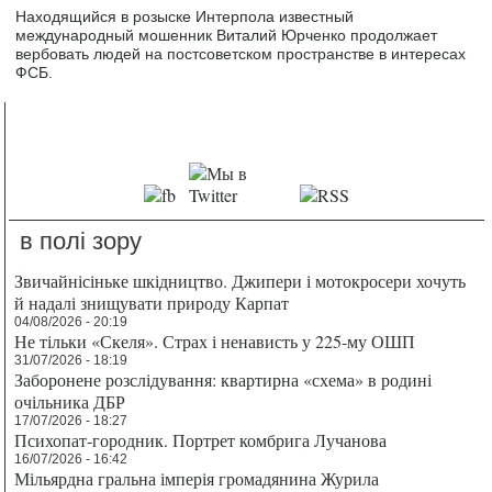
Находящийся в розыске Интерпола известный
международный мошенник Виталий Юрченко продолжает
вербовать людей на постсоветском пространстве в интересах
ФСБ.
в полі зору
Звичайнісіньке шкідництво. Джипери і мотокросери хочуть
й надалі знищувати природу Карпат
04/08/2026 - 20:19
Не тільки «Скеля». Страх і ненависть у 225-му ОШП
31/07/2026 - 18:19
Заборонене розслідування: квартирна «схема» в родині
очільника ДБР
17/07/2026 - 18:27
Психопат-городник. Портрет комбрига Лучанова
16/07/2026 - 16:42
Мільярдна гральна імперія громадянина Журила