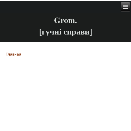
Grom.
[гучні справи]
Главная
Вы здесь