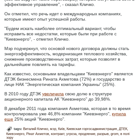
эффективное управление", - сказал Кличко.
Он отметил, что речь идет о международных компаниях,
которые имеют опыт успешной работы.
"Будем искать наиболее оптимальный вариант, чтобы
исправить все недостатки, которые были при работе с
"Киевэнерго", - отметил Кличко.
Мэр подчеркнул, что основой нового договора должны стать
энергоэффективность, модернизация теплового хозяйства,
снижение производственных затрат, которые позволят в
дальнейшем повлиять на тарифы.
Как известно, основными владельцами "Киевэнерго" является
ДТЭК бизнесмена Рината Ахметова (72%) и государство в
лице НАК "Энергетическая компания Украины" (25%).
В 2010 году ДТЭК
увеличила
свою долю в структуре
акционерного капитала АК "Киевэнерго" до 39,98%.
В декабре 2011 года компания Ахметова, которая в то время
контролировала уже 46,8% компании "Киевэнерго",
купила
еще
25% акций "Киевэнерго".
tags:
Виталий Кличко
мэр
Київ
Киевская горгосадминистрация
ДТЕК
Киевэнерго
Рінат Ахметов
контракт
угроза
продление
разрыв
grom
в полі
зору