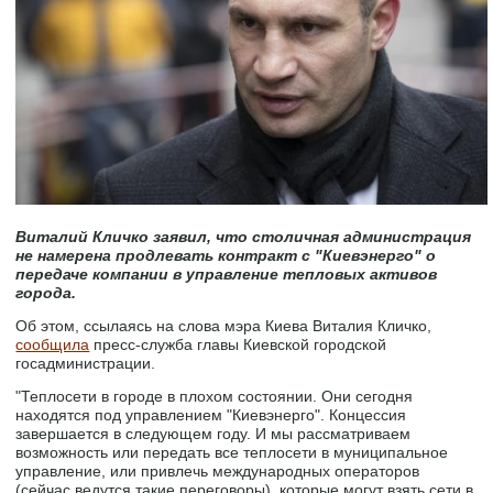
Виталий Кличко заявил, что столичная администрация
не намерена продлевать контракт с "Киевэнерго" о
передаче компании в управление тепловых активов
города.
Об этом, ссылаясь на слова мэра Киева Виталия Кличко,
сообщила
пресс-служба главы Киевской городской
госадминистрации.
"Теплосети в городе в плохом состоянии. Они сегодня
находятся под управлением "Киевэнерго". Концессия
завершается в следующем году. И мы рассматриваем
возможность или передать все теплосети в муниципальное
управление, или привлечь международных операторов
(сейчас ведутся такие переговоры), которые могут взять сети в