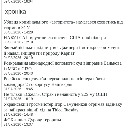
09/07/2026 - 18:04
хроніка
Убивця кримінального «авторитета» намагався сховатись від
тюрми в ЗСУ
06/08/2026 - 14:28
НАБУ і САП вручили експослу в США нові підозри
06/08/2026 - 12:19
Звичайнісіньке шкідництво. Джипери і мотокросери хочуть
й надалі знищувати природу Карпат
04/08/2026 - 20:19
Розкрадання міжнародної допомоги: суд відправив Банькова
із МЗС в СІЗО
03/08/2026 - 20:43
Російські спецслужби переконали пенсіонера вбити
командира 2-го корпусу Нацгвардії
31/07/2026 - 19:45
Не тільки «Скеля». Страх і ненависть у 225-му ОШП
31/07/2026 - 18:19
Український гросмейстер Ігор Самуненков отримав відзнаку
за найкрасивіший хід на Titled Tuesday
31/07/2026 - 14:48
ФСБ «шиє» Дурову тероризм
31/07/2026 - 13:37