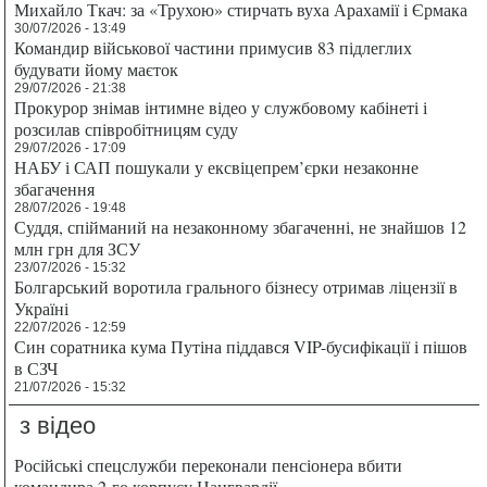
Михайло Ткач: за «Трухою» стирчать вуха Арахамії і Єрмака
30/07/2026 - 13:49
Командир військової частини примусив 83 підлеглих
будувати йому маєток
29/07/2026 - 21:38
Прокурор знімав інтимне відео у службовому кабінеті і
розсилав співробітницям суду
29/07/2026 - 17:09
НАБУ і САП пошукали у ексвіцепрем’єрки незаконне
збагачення
28/07/2026 - 19:48
Суддя, спійманий на незаконному збагаченні, не знайшов 12
млн грн для ЗСУ
23/07/2026 - 15:32
Болгарський воротила грального бізнесу отримав ліцензії в
Україні
22/07/2026 - 12:59
Син соратника кума Путіна піддався VIP-бусифікації і пішов
в СЗЧ
21/07/2026 - 15:32
з відео
Російські спецслужби переконали пенсіонера вбити
командира 2-го корпусу Нацгвардії