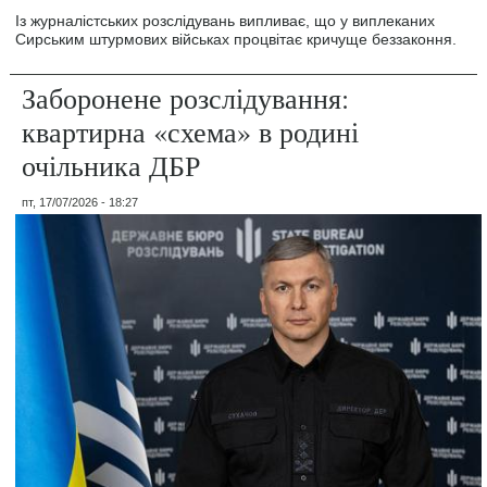
Із журналістських розслідувань випливає, що у виплеканих
Сирським штурмових військах процвітає кричуще беззаконня.
Заборонене розслідування:
квартирна «схема» в родині
очільника ДБР
пт, 17/07/2026 - 18:27