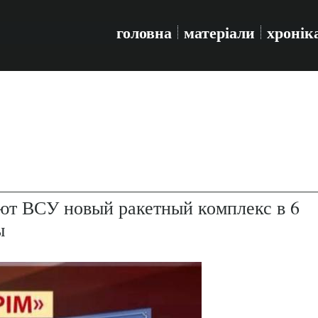
головна
матеріали
хронік
т ВСУ новый ракетный комплекс в 6
ы