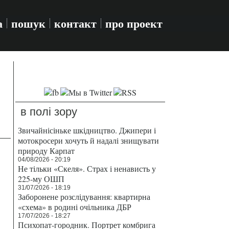
а
пошук
контакт
про проект
в полі зору
Звичайнісіньке шкідництво. Джипери і
мотокросери хочуть й надалі знищувати
природу Карпат
04/08/2026 - 20:19
Не тільки «Скеля». Страх і ненависть у
225-му ОШП
31/07/2026 - 18:19
Заборонене розслідування: квартирна
«схема» в родині очільника ДБР
17/07/2026 - 18:27
Психопат-городник. Портрет комбрига