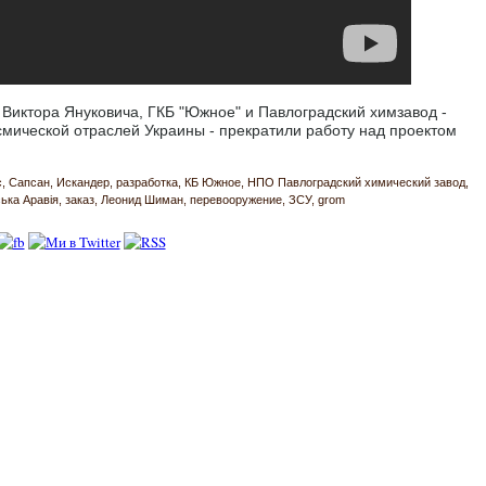
а Виктора Януковича, ГКБ "Южное" и Павлоградский химзавод -
мической отраслей Украины - прекратили работу над проектом
с
Сапсан
Искандер
разработка
КБ Южное
НПО Павлоградский химический завод
ька Аравія
заказ
Леонид Шиман
перевооружение
ЗСУ
grom