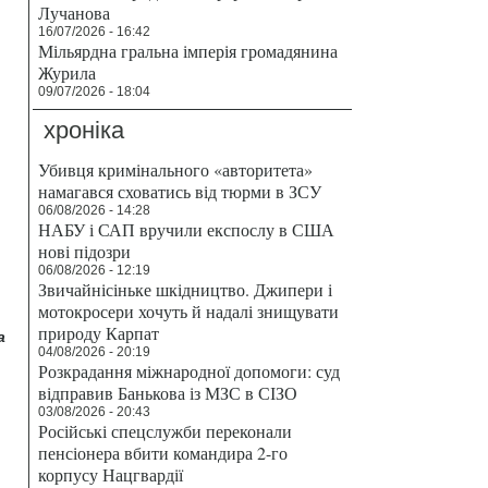
Лучанова
16/07/2026 - 16:42
Мільярдна гральна імперія громадянина
Журила
09/07/2026 - 18:04
хроніка
Убивця кримінального «авторитета»
намагався сховатись від тюрми в ЗСУ
06/08/2026 - 14:28
НАБУ і САП вручили експослу в США
нові підозри
06/08/2026 - 12:19
Звичайнісіньке шкідництво. Джипери і
мотокросери хочуть й надалі знищувати
природу Карпат
а
04/08/2026 - 20:19
Розкрадання міжнародної допомоги: суд
відправив Банькова із МЗС в СІЗО
03/08/2026 - 20:43
Російські спецслужби переконали
пенсіонера вбити командира 2-го
корпусу Нацгвардії