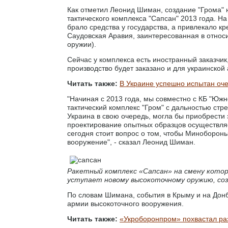
Как отметил Леонид Шиман, создание "Грома" 
тактического комплекса "Сапсан" 2013 года. Н
брало средства у государства, а привлекало 
Саудовская Аравия, заинтересованная в относ
оружии).
Сейчас у комплекса есть иностранный заказчик
производство будет заказано и для украинской
Читать также:
В Украине успешно испытан оче
"Начиная с 2013 года, мы совместно с КБ "Южн
тактический комплекс "Гром" с дальностью стр
Украина в свою очередь, могла бы приобрести 
проектирование опытных образцов осуществляет
сегодня стоит вопрос о том, чтобы Миноборон
вооружение", - сказал Леонид Шиман.
Ракетный комплекс «Сапсан» на смену котор
уступает новому высокоточному оружию, с
По словам Шимана, события в Крыму и на Дон
армии высокоточного вооружения.
Читать также:
«Укроборонпром» похвастал ра