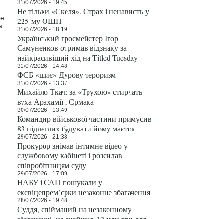
31/07/2026 - 19:45
Не тільки «Скеля». Страх і ненависть у
не
225-му ОШП
а
31/07/2026 - 18:19
Український гросмейстер Ігор
Самуненков отримав відзнаку за
найкрасивіший хід на Titled Tuesday
31/07/2026 - 14:48
ФСБ «шиє» Дурову тероризм
31/07/2026 - 13:37
Михайло Ткач: за «Трухою» стирчать
вуха Арахамії і Єрмака
30/07/2026 - 13:49
Командир військової частини примусив
83 підлеглих будувати йому маєток
29/07/2026 - 21:38
Прокурор знімав інтимне відео у
службовому кабінеті і розсилав
співробітницям суду
29/07/2026 - 17:09
НАБУ і САП пошукали у
ексвіцепрем’єрки незаконне збагачення
28/07/2026 - 19:48
Суддя, спійманий на незаконному
збагаченні, не знайшов 12 млн грн для