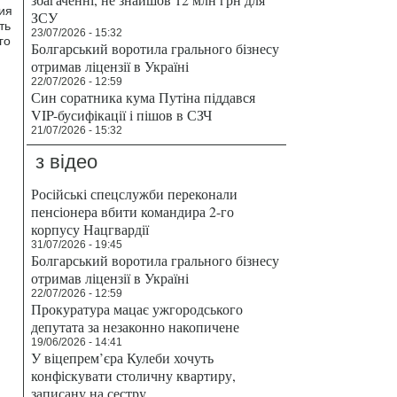
ия
ЗСУ
ть
23/07/2026 - 15:32
го
Болгарський воротила грального бізнесу
отримав ліцензії в Україні
22/07/2026 - 12:59
Син соратника кума Путіна піддався
VIP-бусифікації і пішов в СЗЧ
21/07/2026 - 15:32
з відео
Російські спецслужби переконали
пенсіонера вбити командира 2-го
корпусу Нацгвардії
31/07/2026 - 19:45
Болгарський воротила грального бізнесу
отримав ліцензії в Україні
22/07/2026 - 12:59
Прокуратура мацає ужгородського
депутата за незаконно накопичене
19/06/2026 - 14:41
У віцепрем’єра Кулеби хочуть
конфіскувати столичну квартиру,
записану на сестру