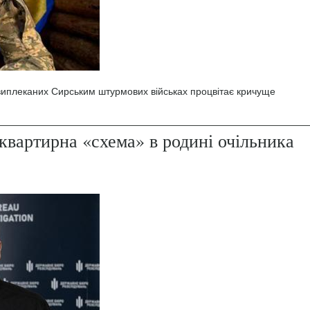
 виплеканих Сирським штурмових військах процвітає кричуще
квартирна «схема» в родині очільника