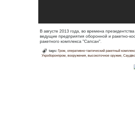
В августе 2013 года, во времена президентств
ведущие предприятия оборонной и ракетно-кос
ракетного комплекса "Сапсан".
tags:
Гром
оперативно-тактический ракетный комплек
Укроборонпром
вооружения
высокоточное оружие
Саудівс