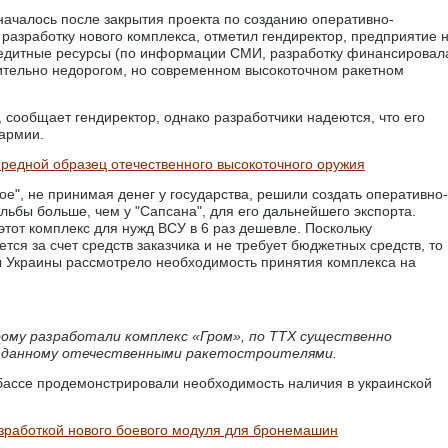
началось после закрытия проекта по созданию оперативно-
а разработку нового комплекса, отметил гендиректор, предприятие 
кредитные ресурсы (по информации СМИ, разработку финансировал
ительно недорогом, но современном высокоточном ракетном
, сообщает гендиректор, однако разработчики надеются, что его
 армии.
редной образец отечественного высокоточного оружия
ое", не принимая денег у государства, решили создать оперативно-
ельбы больше, чем у "Сапсана", для его дальнейшего экспорта.
этот комплекс для нужд ВСУ в 6 раз дешевле. Поскольку
ся за счет средств заказчика и не требует бюджетных средств, то
ы Украины рассмотрело необходимость принятия комплекса на
ому разработали комплекс «Гром», по ТТХ существенно
озданному отечественными ракетостроителями.
бассе продемонстрировали необходимость наличия в украинской
зработкой нового боевого модуля для бронемашин