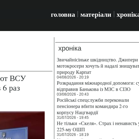
головна
матеріали
хронік
хроніка
Звичайнісіньке шкідництво. Джипери 
мотокросери хочуть й надалі знищува
природу Карпат
ают ВСУ
04/08/2026 - 20:19
Розкрадання міжнародної допомоги: с
 6 раз
відправив Банькова із МЗС в СІЗО
03/08/2026 - 20:43
Російські спецслужби переконали
пенсіонера вбити командира 2-го
корпусу Нацгвардії
31/07/2026 - 19:45
Не тільки «Скеля». Страх і ненависть 
225-му ОШП
31/07/2026 - 18:19