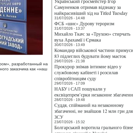
Український гросмейстер Ігор
Самуненков отримав відзнаку за
найкрасивіший хід на Titled Tuesday
31/07/2026 - 14:48
ФСБ «шиє» Дурову тероризм
31/07/2026 - 13:37
Михайло Ткач: за «Трухою» стирчать
вуха Арахамії і Єрмака
30/07/2026 - 13:49
Командир військової частини примус
83 підлеглих будувати йому маєток
29/07/2026 - 21:38
ром», разработанный на
Прокурор знімав інтимне відео у
ного заказчика как «наш
службовому кабінеті і розсилав
співробітницям суду
29/07/2026 - 17:09
НАБУ і САП пошукали у
ексвіцепрем’єрки незаконне збагаченн
28/07/2026 - 19:48
Суддя, спійманий на незаконному
збагаченні, не знайшов 12 млн грн для
ЗСУ
23/07/2026 - 15:32
Болгарський воротила грального бізн