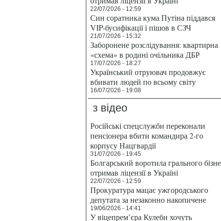
отримав ліцензії в Україні
22/07/2026 - 12:59
Син соратника кума Путіна піддався
VIP-бусифікації і пішов в СЗЧ
21/07/2026 - 15:32
Заборонене розслідування: квартирна
«схема» в родині очільника ДБР
17/07/2026 - 18:27
Український отруювач продовжує
вбивати людей по всьому світу
16/07/2026 - 19:08
з відео
Російські спецслужби переконали
пенсіонера вбити командира 2-го
корпусу Нацгвардії
31/07/2026 - 19:45
Болгарський воротила грального бізн
отримав ліцензії в Україні
22/07/2026 - 12:59
Прокуратура мацає ужгородського
депутата за незаконно накопичене
19/06/2026 - 14:41
У віцепрем’єра Кулеби хочуть