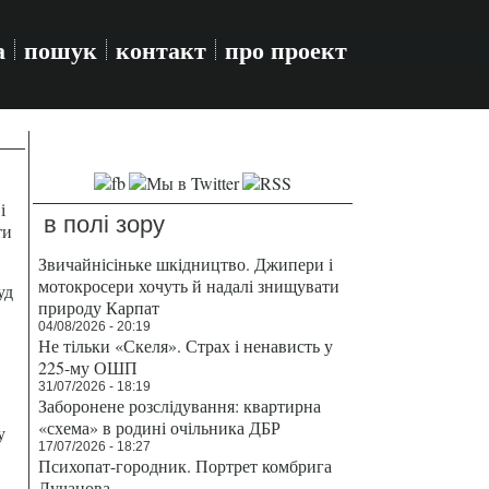
а
пошук
контакт
про проект
і
в полі зору
ти
Звичайнісіньке шкідництво. Джипери і
мотокросери хочуть й надалі знищувати
уд
природу Карпат
04/08/2026 - 20:19
Не тільки «Скеля». Страх і ненависть у
225-му ОШП
31/07/2026 - 18:19
Заборонене розслідування: квартирна
«схема» в родині очільника ДБР
у
17/07/2026 - 18:27
Психопат-городник. Портрет комбрига
Лучанова