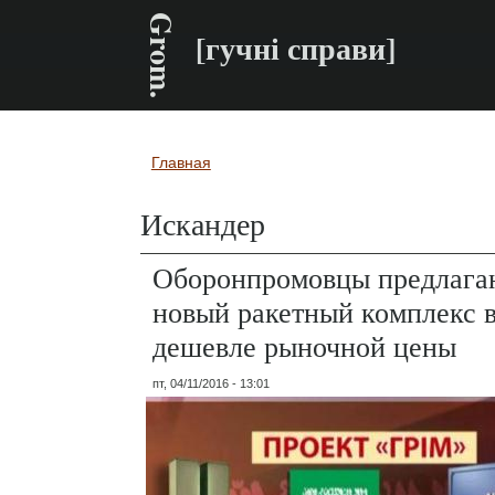
Grom.
[гучні справи]
Главная
Вы здесь
Искандер
Оборонпромовцы предлаг
новый ракетный комплекс в
дешевле рыночной цены
пт, 04/11/2016 - 13:01