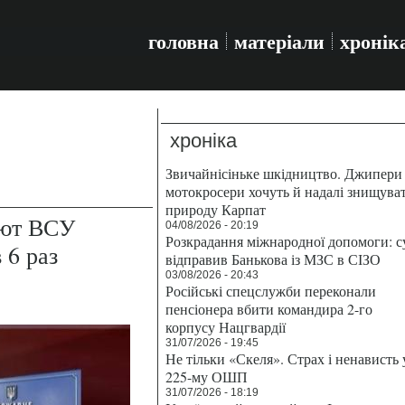
головна
матеріали
хронік
хроніка
Звичайнісіньке шкідництво. Джипери 
мотокросери хочуть й надалі знищува
природу Карпат
ают ВСУ
04/08/2026 - 20:19
Розкрадання міжнародної допомоги: с
 6 раз
відправив Банькова із МЗС в СІЗО
03/08/2026 - 20:43
Російські спецслужби переконали
пенсіонера вбити командира 2-го
корпусу Нацгвардії
31/07/2026 - 19:45
Не тільки «Скеля». Страх і ненависть 
225-му ОШП
31/07/2026 - 18:19