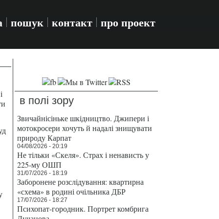
а
пошук
контакт
про проект
і
в полі зору
ти
Звичайнісіньке шкідництво. Джипери і
мотокросери хочуть й надалі знищувати
уд
природу Карпат
04/08/2026 - 20:19
Не тільки «Скеля». Страх і ненависть у
225-му ОШП
31/07/2026 - 18:19
Заборонене розслідування: квартирна
«схема» в родині очільника ДБР
у
17/07/2026 - 18:27
Психопат-городник. Портрет комбрига
Лучанова