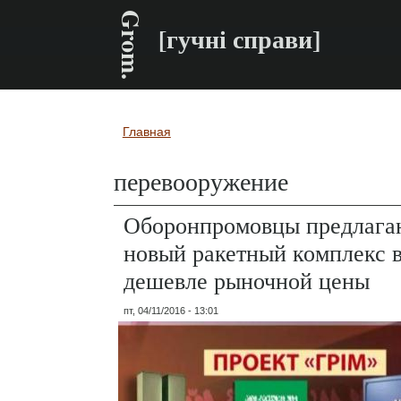
Grom.
[гучні справи]
Главная
Вы здесь
перевооружение
Оборонпромовцы предлаг
новый ракетный комплекс в
дешевле рыночной цены
пт, 04/11/2016 - 13:01