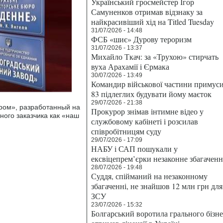
Український гросмейстер Ігор
Самуненков отримав відзнаку за
найкрасивіший хід на Titled Tuesday
31/07/2026 - 14:48
ФСБ «шиє» Дурову тероризм
31/07/2026 - 13:37
Михайло Ткач: за «Трухою» стирчать
вуха Арахамії і Єрмака
30/07/2026 - 13:49
Командир військової частини примус
83 підлеглих будувати йому маєток
29/07/2026 - 21:38
ром», разработанный на
Прокурор знімав інтимне відео у
ного заказчика как «наш
службовому кабінеті і розсилав
співробітницям суду
29/07/2026 - 17:09
НАБУ і САП пошукали у
ексвіцепрем’єрки незаконне збагаченн
28/07/2026 - 19:48
Суддя, спійманий на незаконному
збагаченні, не знайшов 12 млн грн для
ЗСУ
23/07/2026 - 15:32
Болгарський воротила грального бізн