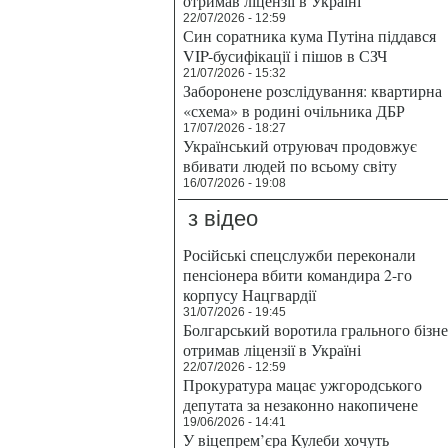
отримав ліцензії в Україні
22/07/2026 - 12:59
Син соратника кума Путіна піддався
VIP-бусифікації і пішов в СЗЧ
21/07/2026 - 15:32
Заборонене розслідування: квартирна
«схема» в родині очільника ДБР
17/07/2026 - 18:27
Український отруювач продовжує
вбивати людей по всьому світу
16/07/2026 - 19:08
з відео
Російські спецслужби переконали
пенсіонера вбити командира 2-го
корпусу Нацгвардії
31/07/2026 - 19:45
Болгарський воротила грального бізн
отримав ліцензії в Україні
22/07/2026 - 12:59
Прокуратура мацає ужгородського
депутата за незаконно накопичене
19/06/2026 - 14:41
У віцепрем’єра Кулеби хочуть