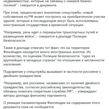
недвижимостью, которые не связаны с никакой бизнес-
логикой" - говорится в документе.
При этом, предполагают аналитики спецслужбы, новый
собственник из РФ может построить на приобретенном участке
здания, которые в последующем могут быть использованы
иностранным государством в кризисной ситуации.
"Например, речь идет о перекрытии транспортных путей и
размещении войск", - говорится в докладе Полиции
безопасности.
Также в докладе отмечен тот факт, что на территории
Финляндии находится много иностранных агентов. Их
количество, по оценкам Полиции безопасности, "одно из
крупнейших в западных странах" по отношению к численности
населения.
Подозрения у спецслужбы вызывают в частности россияне с
двойным гражданством.
"Например, все россияне, независимо от наличия двойного
гражданства, согласно российскому законодательству,
обязаны помогать секретным службам РФ", – утверждают
авторы доклада финскому парламенту.
О реакции паламентариев Финляндии на содержание этого
документа пока не сообщается.