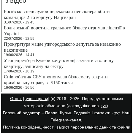
з відео
Російські спецслужби переконали пенсіонера вбити
командира 2-го корпусу Нацгвардії
31/07/2026 - 19:45
Болгарський воротила грального бізнесу отримав ліцензії в
Україні
22/07/2026 - 12:59
Прокуратура мацає ужгородського депутата за незаконно
накопичене
19/06/2026 - 14:41
У віцепрем’єра Кулеби хочуть конфіскувати столичну
квартиру, записану на сестру
17/06/2026 - 18:19
Співробітник СБУ пропонував бізнесмену закрити
кримінальну справу за $150 тисяч
16/06/2026 - 16:56
Grom.
[гучні справи]
(с) 2016 - 2026. Передрук авторських
матеріалів обмежено (докладніше див.
тут
).
Головний редактор – Павло Шульц. Редакція і контакти -
тут
. Наш
Telegram-канал
.
Політика конфіденційності, захист персональних даних та файли