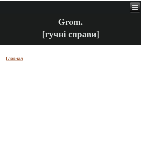
Grom.
[гучні справи]
Главная
Вы здесь