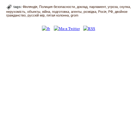
tags:
Фінляндія
Полиция безопасности
доклад
парламент
угроза
скупка
нерухомість
объекты
війна
подготовка
агенты
розвідка
Росія
РФ
двойное
гражданство
русскій мір
пятая колонна
grom