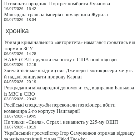
Психопат-городник. Портрет комбрига Лучанова
16/07/2026 - 16:42
Мільярдна гральна імперія громадянина Журила
09/07/2026 - 18:04
хроніка
Убивця кримінального «авторитета» намагався сховатись від
тюрми в ЗСУ
06/08/2026 - 14:28
НАБУ і САП вручили експослу в США нові підозри
06/08/2026 - 12:19
Звичайнісіньке шкідництво. Джипери і мотокросери хочуть
й надалі знищувати природу Карпат
04/08/2026 - 20:19
Розкрадання міжнародної допомоги: суд відправив Банькова
із МЗС в СІЗО
03/08/2026 - 20:43
Російські спецслужби переконали пенсіонера вбити
командира 2-го корпусу Нацгвардії
31/07/2026 - 19:45
Не тільки «Скеля». Страх і ненависть у 225-му ОШП
31/07/2026 - 18:19
Український гросмейстер Ігор Самуненков отримав відзнаку
за найкрасивіший хід на Titled Tuesday