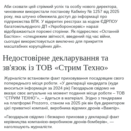
Аби сховати цей стрімкий успіх та особу нового директора,
чиновники використали постанову Кабміну № 1257 від 2025
року, яка штучно обмежила доступ до інформації про
підприємства ВПК. У відкритих реєстрах за кодом ЄДРПОУ
багатомільярдного ДП «Укроборонсервіс» наразі
відображаються порожні сторінки. Як підкреслює «Останній
Бастіон»: «спецрежим звітності, введений під час війни,
сьогодні використовується виключно для прикриття
масштабних корупційних дій».
Недостовірне декларування та
зв'язок із ТОВ «Стрим Техно»
Журналісти встановили факт приховування посадовцем свого
попереднього місця роботи. «У декларації кандидата (куди
вноситься інформація за 2024 рік) Гвоздарьов свідомо не
вказує своє актуальне на момент подання місце роботи – ТОВ
“СТРИМ ТЕХНО”», – йдеться в матеріалі. Згідно з тендерами
на платформі Prozorro, станом на 2025 рік він був директором
цієї приватної компанії, виробника відомих дронів «Вампір».
«Гвоздарьов свідомо і безкарно приховав у декларації факт
керівництва компанією-виробником дронів-бомберів», —
наголошують журналісти.