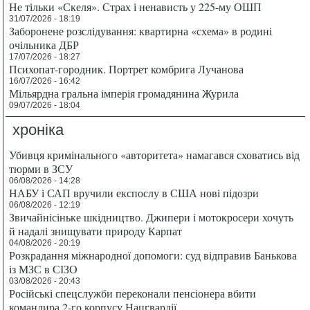
Не тільки «Скеля». Страх і ненависть у 225-му ОШП
31/07/2026 - 18:19
Заборонене розслідування: квартирна «схема» в родині
очільника ДБР
17/07/2026 - 18:27
Психопат-городник. Портрет комбрига Лучанова
16/07/2026 - 16:42
Мільярдна гральна імперія громадянина Журила
09/07/2026 - 18:04
хроніка
Убивця кримінального «авторитета» намагався сховатись від
тюрми в ЗСУ
06/08/2026 - 14:28
НАБУ і САП вручили експослу в США нові підозри
06/08/2026 - 12:19
Звичайнісіньке шкідництво. Джипери і мотокросери хочуть
й надалі знищувати природу Карпат
04/08/2026 - 20:19
Розкрадання міжнародної допомоги: суд відправив Банькова
із МЗС в СІЗО
03/08/2026 - 20:43
Російські спецслужби переконали пенсіонера вбити
командира 2-го корпусу Нацгвардії