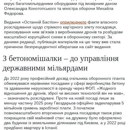
керує багатомільярдними оборудками під імовірним дахом
Олександра Конотопського та міністра оборони Михайла
Федорова.
Видання «Останній Бастіон»
оприлюднило
факти власного
розслідування щодо стрімкого кар'єрного злету посадовця,
приховування ним зв'язків з виробниками дронів та розбудови
масштабної корупційної схеми в оборонному секторі. За
даними редакції, публікація матеріалів на цю тему вже стала
причиною безпрецедентної кібератаки на сайт видання.
З бетономішалки – до управління
державними мільярдами
До 2022 року професійний досвід очільника оборонного гіганта
обмежувався керівними посадами у сфері виробництва бетону
та здаванням нерухомості в оренду через ФОП. «Жодного
відношення до дронів, зброї чи високих технологій він не мав»,
– зазначають розслідувачі. Проте на новій посаді лише за
меншу частину 2025 року Гвоздарьов офіційно задекларував 5
мільйонів гривень заробітної плати. З початком
повномасштабного вторгнення родина посадовця також різко
покращила свій майновий стан: на дружину було оформлено
два будинки із земельними ділянками під Києвом, а у 2022 році
придбано квартиру в Іспанії.