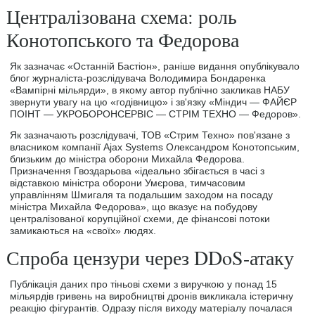
Централізована схема: роль
Конотопського та Федорова
Як зазначає «Останній Бастіон», раніше видання опублікувало
блог журналіста-розслідувача Володимира Бондаренка
«Вампірні мільярди», в якому автор публічно закликав НАБУ
звернути увагу на цю «годівницю» і зв'язку «Міндич — ФАЙЄР
ПОІНТ — УКРОБОРОНСЕРВІС — СТРІМ ТЕХНО — Федоров».
Як зазначають розслідувачі, ТОВ «Стрим Техно» пов'язане з
власником компанії Ajax Systems Олександром Конотопським,
близьким до міністра оборони Михайла Федорова.
Призначення Гвоздарьова «ідеально збігається в часі з
відставкою міністра оборони Умєрова, тимчасовим
управлінням Шмигаля та подальшим заходом на посаду
міністра Михайла Федорова», що вказує на побудову
централізованої корупційної схеми, де фінансові потоки
замикаються на «своїх» людях.
Спроба цензури через DDoS-атаку
Публікація даних про тіньові схеми з виручкою у понад 15
мільярдів гривень на виробництві дронів викликала істеричну
реакцію фігурантів. Одразу після виходу матеріалу почалася