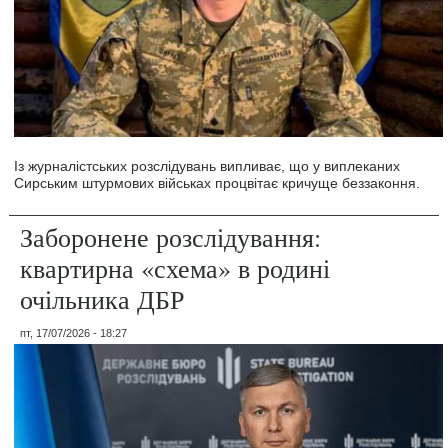
Із журналістських розслідувань випливає, що у виплеканих
Сирським штурмових військах процвітає кричуще беззаконня.
Заборонене розслідування:
квартирна «схема» в родині
очільника ДБР
пт, 17/07/2026 - 18:27