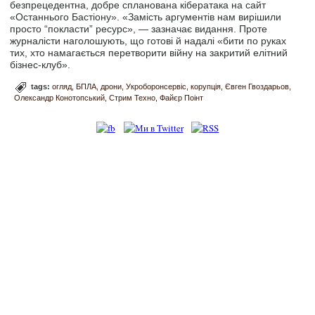
безпрецедентна, добре спланована кібератака на сайт
«Останнього Бастіону». «Замість аргументів нам вирішили
просто “покласти” ресурс», — зазначає видання. Проте
журналісти наголошують, що готові й надалі «бити по руках
тих, хто намагається перетворити війну на закритий елітний
бізнес-клуб».
tags:
огляд
БПЛА
дрони
Укроборонсервіс
корупція
Євген Гвоздарьов
Олександр Конотопський
Стрим Техно
Файєр Поінт