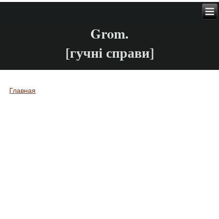
Grom.
[гучні справи]
Главная
Вы здесь