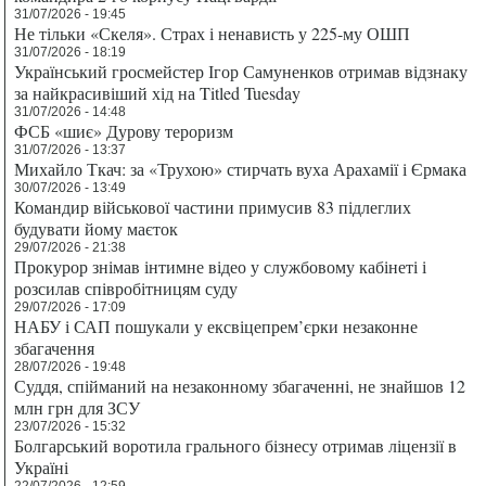
31/07/2026 - 19:45
Не тільки «Скеля». Страх і ненависть у 225-му ОШП
31/07/2026 - 18:19
Український гросмейстер Ігор Самуненков отримав відзнаку
за найкрасивіший хід на Titled Tuesday
31/07/2026 - 14:48
ФСБ «шиє» Дурову тероризм
31/07/2026 - 13:37
Михайло Ткач: за «Трухою» стирчать вуха Арахамії і Єрмака
30/07/2026 - 13:49
Командир військової частини примусив 83 підлеглих
будувати йому маєток
29/07/2026 - 21:38
Прокурор знімав інтимне відео у службовому кабінеті і
розсилав співробітницям суду
29/07/2026 - 17:09
НАБУ і САП пошукали у ексвіцепрем’єрки незаконне
збагачення
28/07/2026 - 19:48
Суддя, спійманий на незаконному збагаченні, не знайшов 12
млн грн для ЗСУ
23/07/2026 - 15:32
Болгарський воротила грального бізнесу отримав ліцензії в
Україні