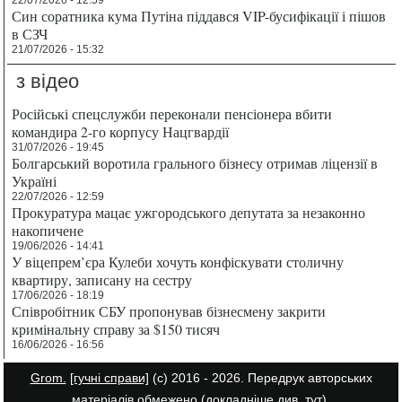
22/07/2026 - 12:59
Син соратника кума Путіна піддався VIP-бусифікації і пішов
в СЗЧ
21/07/2026 - 15:32
з відео
Російські спецслужби переконали пенсіонера вбити
командира 2-го корпусу Нацгвардії
31/07/2026 - 19:45
Болгарський воротила грального бізнесу отримав ліцензії в
Україні
22/07/2026 - 12:59
Прокуратура мацає ужгородського депутата за незаконно
накопичене
19/06/2026 - 14:41
У віцепрем’єра Кулеби хочуть конфіскувати столичну
квартиру, записану на сестру
17/06/2026 - 18:19
Співробітник СБУ пропонував бізнесмену закрити
кримінальну справу за $150 тисяч
16/06/2026 - 16:56
Grom.
[гучні справи]
(с) 2016 - 2026. Передрук авторських
матеріалів обмежено (докладніше див.
тут
).