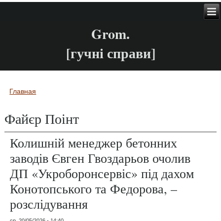
Grom.
[гучні справи]
Главная
Вы здесь
Файєр Поінт
Колишній менеджер бетонних
заводів Євген Гвоздарьов очолив
ДП «Укроборонсервіс» під дахом
Конотопського та Федорова, –
розслідування
ср, 20/05/2026 - 14:40