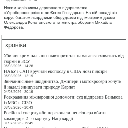
Новим керівником державного підприємства
«Укроборонсервіс» став Євген Гвоздарьов. На цій посаді він
керує багатомільярдними оборудками під імовірним дахом
Олександра Конотопського та міністра оборони Михайла
Федорова.
хроніка
Убивця кримінального «авторитета» намагався сховатись від
тюрми в ЗСУ
06/08/2026 - 14:28
НАБУ і САП вручили експослу в США нові підозри
06/08/2026 - 12:19
Звичайнісіньке шкідництво. Джипери і мотокросери хочуть
й надалі знищувати природу Карпат
04/08/2026 - 20:19
Розкрадання міжнародної допомоги: суд відправив Банькова
із МЗС в СІЗО
03/08/2026 - 20:43
Російські спецслужби переконали пенсіонера вбити
командира 2-го корпусу Нацгвардії
31/07/2026 - 19:45