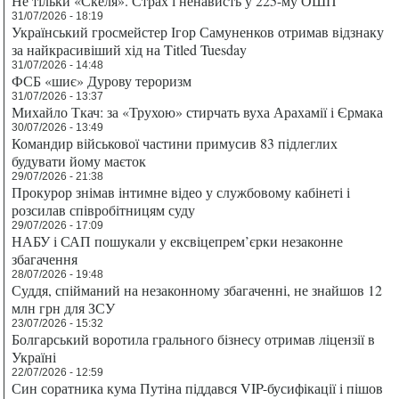
Не тільки «Скеля». Страх і ненависть у 225-му ОШП
31/07/2026 - 18:19
Український гросмейстер Ігор Самуненков отримав відзнаку
за найкрасивіший хід на Titled Tuesday
31/07/2026 - 14:48
ФСБ «шиє» Дурову тероризм
31/07/2026 - 13:37
Михайло Ткач: за «Трухою» стирчать вуха Арахамії і Єрмака
30/07/2026 - 13:49
Командир військової частини примусив 83 підлеглих
будувати йому маєток
29/07/2026 - 21:38
Прокурор знімав інтимне відео у службовому кабінеті і
розсилав співробітницям суду
29/07/2026 - 17:09
НАБУ і САП пошукали у ексвіцепрем’єрки незаконне
збагачення
28/07/2026 - 19:48
Суддя, спійманий на незаконному збагаченні, не знайшов 12
млн грн для ЗСУ
23/07/2026 - 15:32
Болгарський воротила грального бізнесу отримав ліцензії в
Україні
22/07/2026 - 12:59
Син соратника кума Путіна піддався VIP-бусифікації і пішов