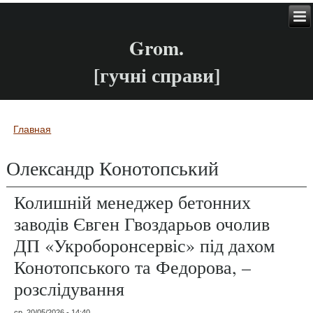
Grom.
[гучні справи]
Главная
Вы здесь
Олександр Конотопський
Колишній менеджер бетонних
заводів Євген Гвоздарьов очолив
ДП «Укроборонсервіс» під дахом
Конотопського та Федорова, –
розслідування
ср, 20/05/2026 - 14:40