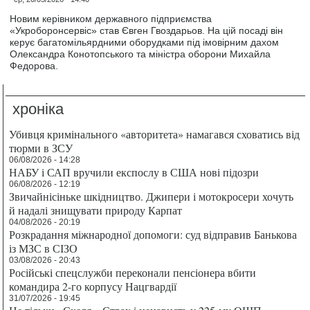
Новим керівником державного підприємства
«Укроборонсервіс» став Євген Гвоздарьов. На цій посаді він
керує багатомільярдними оборудками під імовірним дахом
Олександра Конотопського та міністра оборони Михайла
Федорова.
хроніка
Убивця кримінального «авторитета» намагався сховатись від
тюрми в ЗСУ
06/08/2026 - 14:28
НАБУ і САП вручили експослу в США нові підозри
06/08/2026 - 12:19
Звичайнісіньке шкідництво. Джипери і мотокросери хочуть
й надалі знищувати природу Карпат
04/08/2026 - 20:19
Розкрадання міжнародної допомоги: суд відправив Банькова
із МЗС в СІЗО
03/08/2026 - 20:43
Російські спецслужби переконали пенсіонера вбити
командира 2-го корпусу Нацгвардії
31/07/2026 - 19:45