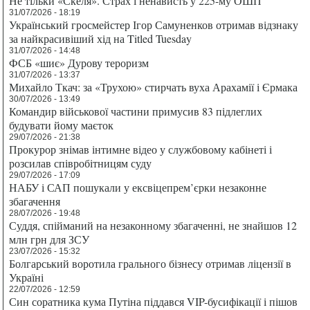
Не тільки «Скеля». Страх і ненависть у 225-му ОШП
31/07/2026 - 18:19
Український гросмейстер Ігор Самуненков отримав відзнаку
за найкрасивіший хід на Titled Tuesday
31/07/2026 - 14:48
ФСБ «шиє» Дурову тероризм
31/07/2026 - 13:37
Михайло Ткач: за «Трухою» стирчать вуха Арахамії і Єрмака
30/07/2026 - 13:49
Командир військової частини примусив 83 підлеглих
будувати йому маєток
29/07/2026 - 21:38
Прокурор знімав інтимне відео у службовому кабінеті і
розсилав співробітницям суду
29/07/2026 - 17:09
НАБУ і САП пошукали у ексвіцепрем’єрки незаконне
збагачення
28/07/2026 - 19:48
Суддя, спійманий на незаконному збагаченні, не знайшов 12
млн грн для ЗСУ
23/07/2026 - 15:32
Болгарський воротила грального бізнесу отримав ліцензії в
Україні
22/07/2026 - 12:59
Син соратника кума Путіна піддався VIP-бусифікації і пішов