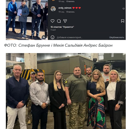
ФОТО: Стефан Брунне і Мехія Сальдівія Андрес Байрон