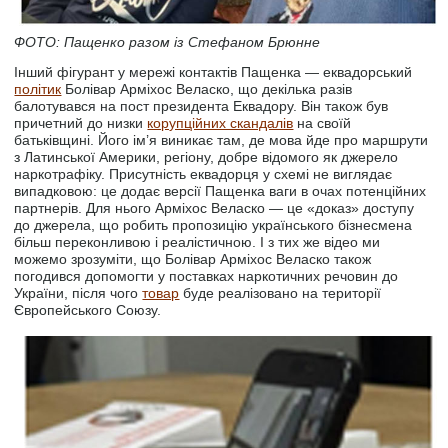
ФОТО: Пащенко разом із Стефаном Брюнне
Інший фігурант у мережі контактів Пащенка — еквадорський
політик
Болівар Арміхос Веласко, що декілька разів
балотувався на пост президента Еквадору. Він також був
причетний до низки
корупційних скандалів
на своїй
батьківщині. Його ім’я виникає там, де мова йде про маршрути
з Латинської Америки, регіону, добре відомого як джерело
наркотрафіку. Присутність еквадорця у схемі не виглядає
випадковою: це додає версії Пащенка ваги в очах потенційних
партнерів. Для нього Арміхос Веласко — це «доказ» доступу
до джерела, що робить пропозицію українського бізнесмена
більш переконливою і реалістичною. І з тих же відео ми
можемо зрозуміти, що Болівар Арміхос Веласко також
погодився допомогти у поставках наркотичних речовин до
України, після чого
товар
буде реалізовано на території
Європейського Союзу.