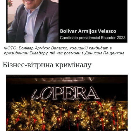
ФОТО: Болівар Арміхос Веласко, колишній кандидат в
президенти Еквадору, під час розмови з Денисом Пащенком
Бізнес-вітрина криміналу