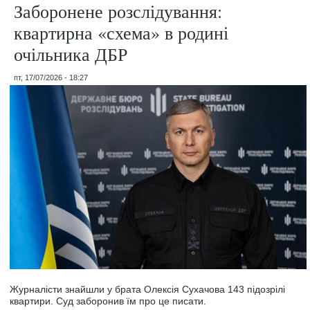
Заборонене розслідування:
квартирна «схема» в родині
очільника ДБР
пт, 17/07/2026 - 18:27
Журналісти знайшли у брата Олексія Сухачова 143 підозрілі
квартири. Суд заборонив їм про це писати.