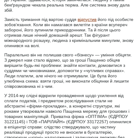
бекґраундом чекала реальна тюрма. Але система знову дала
збій.
Замість тримання під вартою суддя
відпустив
його під особисте
зобов’язання. Коли він намагався вилетіти з країни всупереч
забороні, його зупинили прикордонники. Та й після цього
отримав лише нічний домашній арешт. Так фігурант
міжнародного розшуку, людина з кримінальним минулим, знову
опинився на волі.
Паралельно він не полишав свого «бізнесу» — уміння обіцяти.
З джерел нам стало відомо, що за гроші Пащенко обіцяв
вирішити будь-які проблеми: знайти контакти, домовитися з
суддями чи чиновниками, допомогти у «чутливих справах».
Люди платили, але нічого не отримували. Це була його
улюблена схема: взяти гроші, не виконати обіцянки й лишити
співрозмовника ні з чим.
У 2014-му слідчі відкрили провадження щодо ухилення від
сплати податків, і предметом розслідування стали не
абстрактні «фірми-прокладки», а конкретні структури, які
роками утворювали навколо Пащенка мережу для грошових і
товарних маніпуляцій. Приватна фірма «ОПТІМА» (ЄДРПОУ
31221145) і ТОВ «ПАРІЛАЙН» (ЄДРПОУ 33172257) опинилися
в епіцентрі справи: слідство стверджувало, що частину
реалізації продукції просто не вносили в бухгалтерію,
створюючи «чорні» надходження і залишаючи державу без