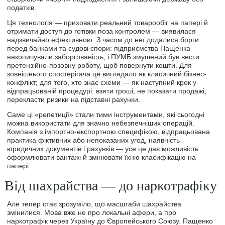
податків.
Ця технологія — приховати реальний товарообіг на папері й
отримати доступ до готівки поза контролем — виявилася
надзвичайно ефективною. З часом до неї додалися борги
перед банками та судові спори: підприємства Пащенка
накопичували заборгованість, і ПУМБ змушений був вести
претензійно-позовну роботу, щоб повернути кошти. Для
зовнішнього спостерігача це виглядало як класичний бізнес-
конфлікт; для того, хто знає схеми — як наступний крок у
відпрацьованій процедурі: взяти гроші, не показати продажі,
перекласти ризики на підставні рахунки.
Саме ці «репетиції» стали тими інструментами, які сьогодні
можна використати для значно небезпечніших операцій.
Компанія з імпортно-експортною специфікою, відпрацьована
практика фіктивних або непоказаних угод, наявність
юридичних документів і рахунків — усе це дає можливість
оформлювати вантажі й змінювати їхню класифікацію на
папері.
Від шахрайства — до наркотрафіку
Але тепер стає зрозуміло, що масштаби шахрайства
змінилися. Мова вже не про локальні афери, а про
наркотрафік через Україну до Європейського Союзу. Пащенко