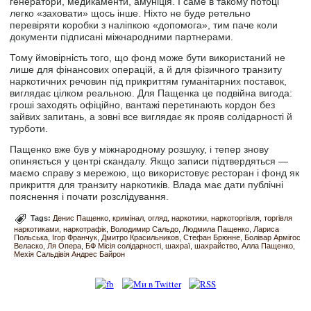
генератори, медикаменти, амуніція. І саме в такому потоці
легко «заховати» щось інше. Ніхто не буде ретельно
перевіряти коробки з наліпкою «допомога», тим паче коли
документи підписані міжнародними партнерами.
Тому ймовірність того, що фонд може бути використаний не
лише для фінансових операцій, а й для фізичного транзиту
наркотичних речовин під прикриттям гуманітарних поставок,
виглядає цілком реальною. Для Пащенка це подвійна вигода:
гроші заходять офіційно, вантажі перетинають кордон без
зайвих запитань, а зовні все виглядає як прояв солідарності й
турботи.
Пащенко вже був у міжнародному розшуку, і тепер знову
опиняється у центрі скандалу. Якщо записи підтвердяться —
маємо справу з мережою, що використовує ресторан і фонд як
прикриття для транзиту наркотиків. Влада має дати публічні
пояснення і почати розслідування.
Tags:
Денис Пащенко
кримінал
огляд
наркотики
наркоторгівля
торгівля
наркотиками
наркотрафік
Володимир Сальдо
Людмила Пащенко
Лариса
Польська
Ігор Франчук
Дмитро Красильников
Стефан Брюнне
Болівар Армігос
Веласко
Ля Опера
БФ Місія солідарності
шахраї
шахрайство
Алла Пащенко
Мехія Сальдівія Андрес Байрон