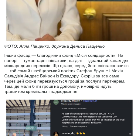
ФОТО: Алла Пащенко, дружина Дениса Пащенко
Інший фасад — благодійний фонд «Місія солідарності». На
папері — гуманітарні ініціативи, на ділі — ідеальний канал для
міжнародних переказів. Що цікаво, серед його співзасновників
— той самий швейцарський політик Стефан Брунне і Мехія
Сальдівія Андрес Байрон із Еквадору. Скоріш за все саме
через цей фонд переказуються гроші за послуги партнерам.
Там, де мали б іти гроші на допомогу, ймовірно йдуть
транзитом кримінальні надходження.