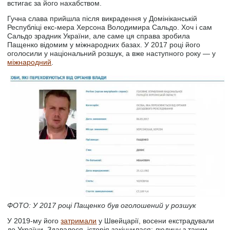
встигає за його нахабством.
Гучна слава прийшла після викрадення у Домініканській
Республіці екс-мера Херсона Володимира Сальдо. Хоч і сам
Сальдо зрадник України, але саме ця справа зробила
Пащенко відомим у міжнародних базах. У 2017 році його
оголосили у національний розшук, а вже наступного року — у
міжнародний
.
ФОТО: У 2017 році Пащенко був оголошений у розшук
У 2019-му його
затримали
у Швейцарії, восени екстрадували
до України. Здавалося, історія закінчилася: людину з таким