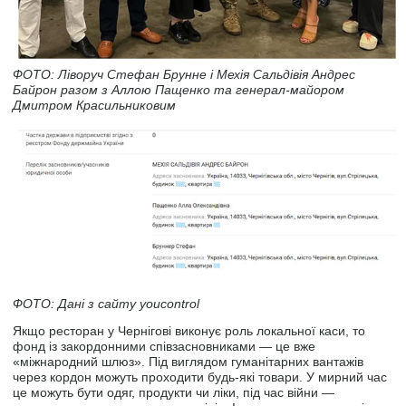
ФОТО: Ліворуч Стефан Брунне і Мехія Сальдівія Андрес
Байрон разом з Аллою Пащенко та генерал-майором
Дмитром Красильниковим
ФОТО: Дані з сайту youcontrol
Якщо ресторан у Чернігові виконує роль локальної каси, то
фонд із закордонними співзасновниками — це вже
«міжнародний шлюз». Під виглядом гуманітарних вантажів
через кордон можуть проходити будь-які товари. У мирний час
це можуть бути одяг, продукти чи ліки, під час війни —