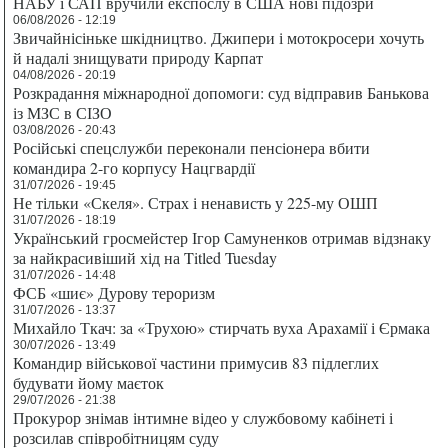
НАБУ і САП вручили експослу в США нові підозри
06/08/2026 - 12:19
Звичайнісіньке шкідництво. Джипери і мотокросери хочуть
й надалі знищувати природу Карпат
04/08/2026 - 20:19
Розкрадання міжнародної допомоги: суд відправив Банькова
із МЗС в СІЗО
03/08/2026 - 20:43
Російські спецслужби переконали пенсіонера вбити
командира 2-го корпусу Нацгвардії
31/07/2026 - 19:45
Не тільки «Скеля». Страх і ненависть у 225-му ОШП
31/07/2026 - 18:19
Український гросмейстер Ігор Самуненков отримав відзнаку
за найкрасивіший хід на Titled Tuesday
31/07/2026 - 14:48
ФСБ «шиє» Дурову тероризм
31/07/2026 - 13:37
Михайло Ткач: за «Трухою» стирчать вуха Арахамії і Єрмака
30/07/2026 - 13:49
Командир військової частини примусив 83 підлеглих
будувати йому маєток
29/07/2026 - 21:38
Прокурор знімав інтимне відео у службовому кабінеті і
розсилав співробітницям суду