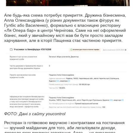
Але будь-яка схема потребує прикриття. Дружина бізнесмена,
Алла Олександрівна (у різних документах також фігурує як
Гулбіс або Василенко), формально є власницею ресторану
«Ля Опера бар» в центрі Чернігова. Саме на неї оформлений
бізнес, який у звичайному місті мав би бути просто закладом
харчування, але в історії Пащенка стає частиною прикриття.
ФОТО: Дані з сайту youcontrol
Ресторан із готівковою виручкою і контрактами на постачання
— зручний майданчик для того, аби легалізувати доходи,
джерело яких викликає запитання. Алла — не випадкова