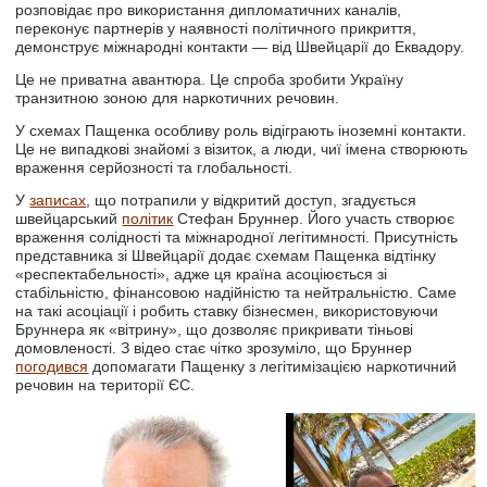
розповідає про використання дипломатичних каналів,
переконує партнерів у наявності політичного прикриття,
демонструє міжнародні контакти — від Швейцарії до Еквадору.
Це не приватна авантюра. Це спроба зробити Україну
транзитною зоною для наркотичних речовин.
У схемах Пащенка особливу роль відіграють іноземні контакти.
Це не випадкові знайомі з візиток, а люди, чиї імена створюють
враження серйозності та глобальності.
У
записах
, що потрапили у відкритий доступ, згадується
швейцарський
політик
Стефан Бруннер. Його участь створює
враження солідності та міжнародної легітимності. Присутність
представника зі Швейцарії додає схемам Пащенка відтінку
«респектабельності», адже ця країна асоціюється зі
стабільністю, фінансовою надійністю та нейтральністю. Саме
на такі асоціації і робить ставку бізнесмен, використовуючи
Бруннера як «вітрину», що дозволяє прикривати тіньові
домовленості. З відео стає чітко зрозуміло, що Бруннер
погодився
допомагати Пащенку з легітимізацією наркотичний
речовин на території ЄС.