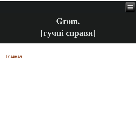
Grom.
[гучні справи]
Главная
Вы здесь