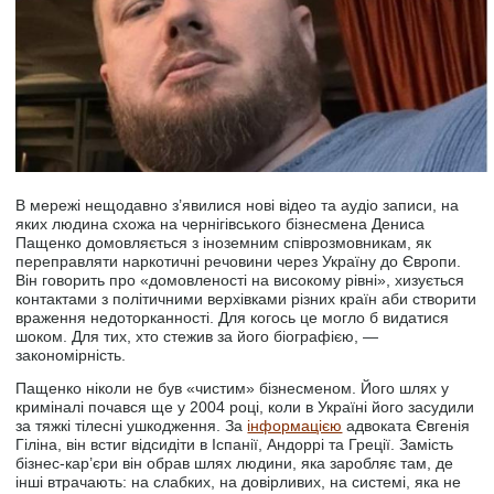
В мережі нещодавно з’явилися нові відео та аудіо записи, на
яких людина схожа на чернігівського бізнесмена Дениса
Пащенко домовляється з іноземним співрозмовникам, як
переправляти наркотичні речовини через Україну до Європи.
Він говорить про «домовленості на високому рівні», хизується
контактами з політичними верхівками різних країн аби створити
враження недоторканності. Для когось це могло б видатися
шоком. Для тих, хто стежив за його біографією, —
закономірність.
Пащенко ніколи не був «чистим» бізнесменом. Його шлях у
криміналі почався ще у 2004 році, коли в Україні його засудили
за тяжкі тілесні ушкодження. За
інформацією
адвоката Євгенія
Гіліна, він встиг відсидіти в Іспанії, Андоррі та Греції. Замість
бізнес-кар’єри він обрав шлях людини, яка заробляє там, де
інші втрачають: на слабких, на довірливих, на системі, яка не