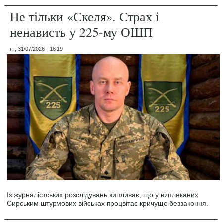
Не тільки «Скеля». Страх і
ненависть у 225-му ОШП
пт, 31/07/2026 - 18:19
Із журналістських розслідувань випливає, що у виплеканих
Сирським штурмових військах процвітає кричуще беззаконня.