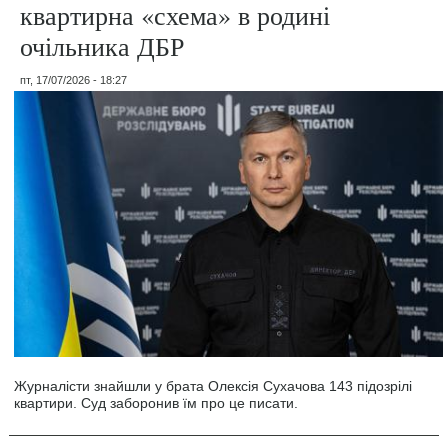
квартирна «схема» в родині
очільника ДБР
пт, 17/07/2026 - 18:27
Журналісти знайшли у брата Олексія Сухачова 143 підозрілі
квартири. Суд заборонив їм про це писати.