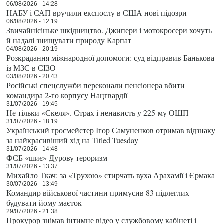
06/08/2026 - 14:28
НАБУ і САП вручили експослу в США нові підозри
06/08/2026 - 12:19
Звичайнісіньке шкідництво. Джипери і мотокросери хочуть
й надалі знищувати природу Карпат
04/08/2026 - 20:19
Розкрадання міжнародної допомоги: суд відправив Банькова
із МЗС в СІЗО
03/08/2026 - 20:43
Російські спецслужби переконали пенсіонера вбити
командира 2-го корпусу Нацгвардії
31/07/2026 - 19:45
Не тільки «Скеля». Страх і ненависть у 225-му ОШП
31/07/2026 - 18:19
Український гросмейстер Ігор Самуненков отримав відзнаку
за найкрасивіший хід на Titled Tuesday
31/07/2026 - 14:48
ФСБ «шиє» Дурову тероризм
31/07/2026 - 13:37
Михайло Ткач: за «Трухою» стирчать вуха Арахамії і Єрмака
30/07/2026 - 13:49
Командир військової частини примусив 83 підлеглих
будувати йому маєток
29/07/2026 - 21:38
Прокурор знімав інтимне відео у службовому кабінеті і