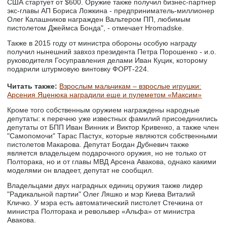
США стартует от $600. Оружие также получил бизнес-партнер
экс-главы АП Бориса Ложкина - предприниматель-миллионер
Олег Калашников награжден Вальтером ПП, любимым
пистолетом Джеймса Бонда", - отмечает Hromadske.
Также в 2015 году от министра обороны особую награду
получил нынешний завхоз президента Петра Порошенко - и.о.
руководителя Госуправления делами Иван Куцик, которому
подарили штурмовую винтовку ФОРТ-224.
Читать также:
Взрослым мальчикам – взрослые игрушки:
Арсения Яценюка наградили еще и пулеметом «Максим»
Кроме того собственным оружием награждены народные
депутаты: к перечню уже известных фамилий присоединились
депутаты от БПП Иван Винник и Виктор Кривенко, а также член
"Самопомочи" Тарас Пастух, которые являются собственными
пистолетов Макарова. Депутат Богдан Дубневич также
является владельцем подарочного оружия, но не только от
Полторака, но и от главы МВД Арсена Авакова, однако какими
моделями он владеет, депутат не сообщил.
Владельцами двух наградных единиц оружия также лидер
"Радикальной партии" Олег Ляшко и мэр Киева Виталий
Кличко. У мэра есть автоматический пистолет Стечкина от
министра Полторака и револьвер «Альфа» от министра
Авакова.