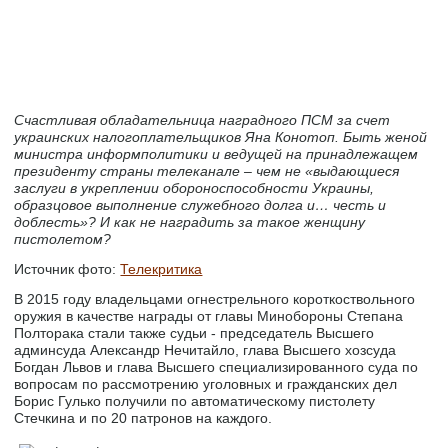
Счастливая обладательница наградного ПСМ за счет
украинских налогоплательщиков Яна Конотоп. Быть женой
министра информполитики и ведущей на принадлежащем
президенту страны телеканале – чем не «выдающиеся
заслуги в укреплении обороноспособности Украины,
образцовое выполнение служебного долга и… честь и
доблесть»? И как не наградить за такое женщину
пистолетом?
Источник фото:
Телекритика
В 2015 году владельцами огнестрельного короткоствольного
оружия в качестве награды от главы Минобороны Степана
Полторака стали также судьи - председатель Высшего
админсуда Александр Нечитайло, глава Высшего хозсуда
Богдан Львов и глава Высшего специализированного суда по
вопросам по рассмотрению уголовных и гражданских дел
Борис Гулько получили по автоматическому пистолету
Стечкина и по 20 патронов на каждого.