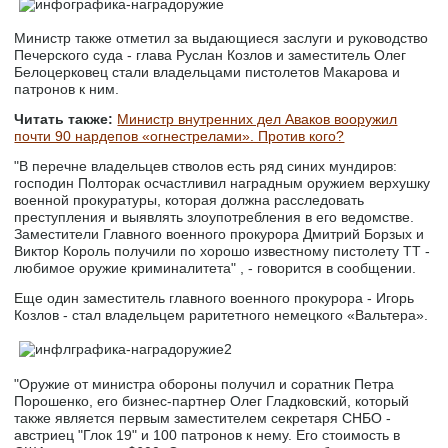
Министр также отметил за выдающиеся заслуги и руководство
Печерского суда - глава Руслан Козлов и заместитель Олег
Белоцерковец стали владельцами пистолетов Макарова и
патронов к ним.
Читать также:
Министр внутренних дел Аваков вооружил
почти 90 нардепов «огнестрелами». Против кого?
"В перечне владельцев стволов есть ряд синих мундиров:
господин Полторак осчастливил наградным оружием верхушку
военной прокуратуры, которая должна расследовать
преступления и выявлять злоупотребления в его ведомстве.
Заместители Главного военного прокурора Дмитрий Борзых и
Виктор Король получили по хорошо известному пистолету ТТ -
любимое оружие криминалитета" , - говорится в сообщении.
Еще один заместитель главного военного прокурора - Игорь
Козлов - стал владельцем раритетного немецкого «Вальтера».
"Оружие от министра обороны получил и соратник Петра
Порошенко, его бизнес-партнер Олег Гладковский, который
также является первым заместителем секретаря СНБО -
австриец "Глок 19" и 100 патронов к нему. Его стоимость в