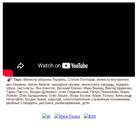
Tags:
Министр обороны Украины
Степан Полторак
министр внутренних
дел Украины
Арсен Аваков
наградное оружие
квазиэлита
награды
подарки
зброя
пистолеты
Яна Конотоп
Виталий Кличко
Иван Винник
Виктор Кривенко
Тарас Пастух
Богдан Дубневич
Олег Гладковський
Петро Порошенко
Борис
Ложкин
Олег Калашников
Олег Ляшко
Игорь Козлов
Борис Гулько
Александр
Нечитайло
Богдан Львов
корупція
злоупотребление служебным положением
двойные стандарты
растрата
разбазаривание
grom