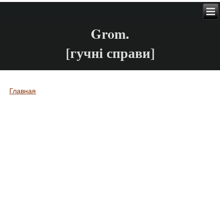
Grom.
[гучні справи]
Главная
Вы здесь