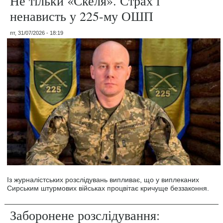
Не тільки «Скеля». Страх і
ненависть у 225-му ОШП
пт, 31/07/2026 - 18:19
Із журналістських розслідувань випливає, що у виплеканих
Сирським штурмових військах процвітає кричуще беззаконня.
Заборонене розслідування: