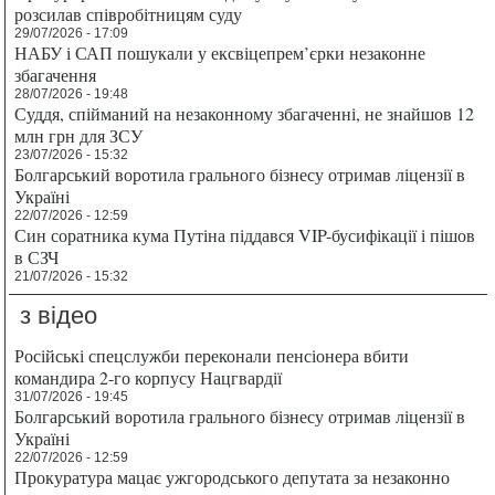
розсилав співробітницям суду
29/07/2026 - 17:09
НАБУ і САП пошукали у ексвіцепрем’єрки незаконне
збагачення
28/07/2026 - 19:48
Суддя, спійманий на незаконному збагаченні, не знайшов 12
млн грн для ЗСУ
23/07/2026 - 15:32
Болгарський воротила грального бізнесу отримав ліцензії в
Україні
22/07/2026 - 12:59
Син соратника кума Путіна піддався VIP-бусифікації і пішов
в СЗЧ
21/07/2026 - 15:32
з відео
Російські спецслужби переконали пенсіонера вбити
командира 2-го корпусу Нацгвардії
31/07/2026 - 19:45
Болгарський воротила грального бізнесу отримав ліцензії в
Україні
22/07/2026 - 12:59
Прокуратура мацає ужгородського депутата за незаконно