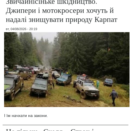
Звичайнісіньке шкідництво.
Джипери і мотокросери хочуть й
надалі знищувати природу Карпат
вт, 04/08/2026 - 20:19
І їм начхати на закони.