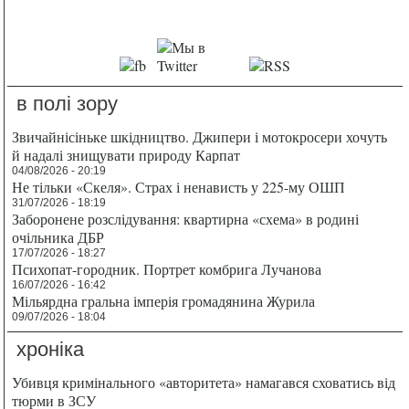
в полі зору
Звичайнісіньке шкідництво. Джипери і мотокросери хочуть
й надалі знищувати природу Карпат
04/08/2026 - 20:19
Не тільки «Скеля». Страх і ненависть у 225-му ОШП
31/07/2026 - 18:19
Заборонене розслідування: квартирна «схема» в родині
очільника ДБР
17/07/2026 - 18:27
Психопат-городник. Портрет комбрига Лучанова
16/07/2026 - 16:42
Мільярдна гральна імперія громадянина Журила
09/07/2026 - 18:04
хроніка
Убивця кримінального «авторитета» намагався сховатись від
тюрми в ЗСУ