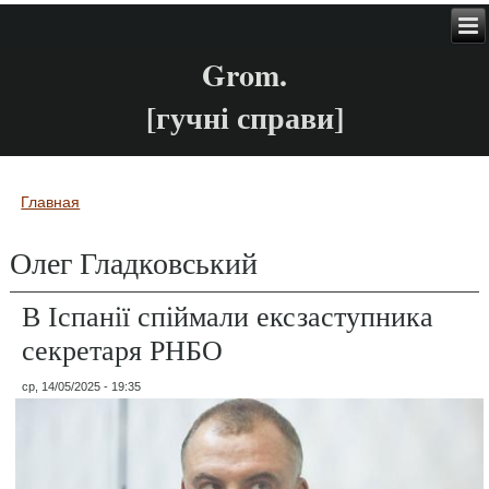
Grom.
[гучні справи]
Главная
Вы здесь
Олег Гладковський
В Іспанії спіймали ексзаступника
секретаря РНБО
ср, 14/05/2025 - 19:35