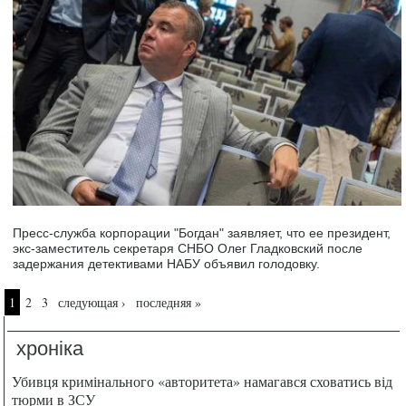
Пресс-служба корпорации "Богдан" заявляет, что ее президент,
экс-заместитель секретаря СНБО Олег Гладковский после
задержания детективами НАБУ объявил голодовку.
Страницы
1
2
3
следующая ›
последняя »
хроніка
Убивця кримінального «авторитета» намагався сховатись від
тюрми в ЗСУ