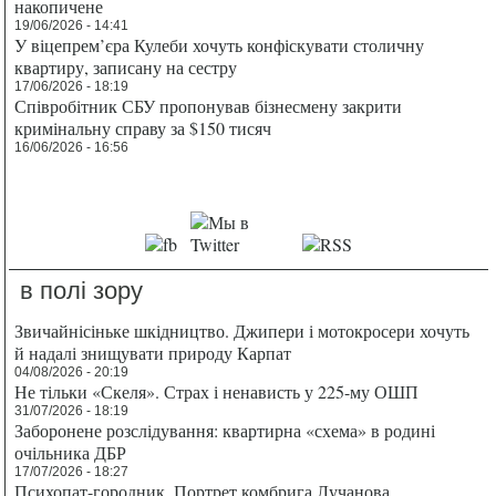
накопичене
19/06/2026 - 14:41
У віцепрем’єра Кулеби хочуть конфіскувати столичну
квартиру, записану на сестру
17/06/2026 - 18:19
Співробітник СБУ пропонував бізнесмену закрити
кримінальну справу за $150 тисяч
16/06/2026 - 16:56
в полі зору
Звичайнісіньке шкідництво. Джипери і мотокросери хочуть
й надалі знищувати природу Карпат
04/08/2026 - 20:19
Не тільки «Скеля». Страх і ненависть у 225-му ОШП
31/07/2026 - 18:19
Заборонене розслідування: квартирна «схема» в родині
очільника ДБР
17/07/2026 - 18:27
Психопат-городник. Портрет комбрига Лучанова