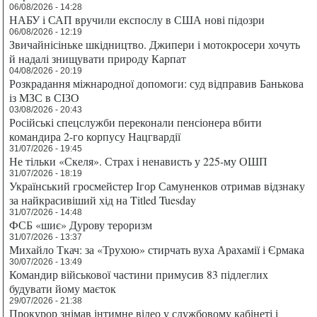
06/08/2026 - 14:28
НАБУ і САП вручили експослу в США нові підозри
06/08/2026 - 12:19
Звичайнісіньке шкідництво. Джипери і мотокросери хочуть
й надалі знищувати природу Карпат
04/08/2026 - 20:19
Розкрадання міжнародної допомоги: суд відправив Банькова
із МЗС в СІЗО
03/08/2026 - 20:43
Російські спецслужби переконали пенсіонера вбити
командира 2-го корпусу Нацгвардії
31/07/2026 - 19:45
Не тільки «Скеля». Страх і ненависть у 225-му ОШП
31/07/2026 - 18:19
Український гросмейстер Ігор Самуненков отримав відзнаку
за найкрасивіший хід на Titled Tuesday
31/07/2026 - 14:48
ФСБ «шиє» Дурову тероризм
31/07/2026 - 13:37
Михайло Ткач: за «Трухою» стирчать вуха Арахамії і Єрмака
30/07/2026 - 13:49
Командир військової частини примусив 83 підлеглих
будувати йому маєток
29/07/2026 - 21:38
Прокурор знімав інтимне відео у службовому кабінеті і