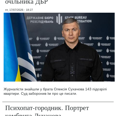
очільника ДБР
пт, 17/07/2026 - 18:27
Журналісти знайшли у брата Олексія Сухачова 143 підозрілі
квартири. Суд заборонив їм про це писати.
Психопат-городник. Портрет
комбрига Лучанова