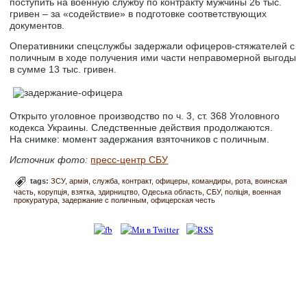
поступить на военную службу по контракту мужчины 26 тыс.
гривен – за «содействие» в подготовке соответствующих
документов.
Оперативники спецслужбы задержали офицеров-стяжателей с
поличным в ходе получения ими части неправомерной выгоды
в сумме 13 тыс. гривен.
Открыто уголовное производство по ч. 3, ст. 368 Уголовного
кодекса Украины. Следственные действия продолжаются.
На снимке: момент задержания взяточников с поличным.
Источник фото:
пресс-центр СБУ
tags:
ЗСУ
армія
служба
контракт
офицеры
командиры
рота
воинская
часть
корупція
взятка
здирництво
Одеська область
СБУ
поліція
военная
прокуратура
задержание с поличным
офицерская честь