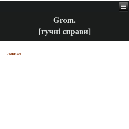
Grom.
[гучні справи]
Главная
Вы здесь