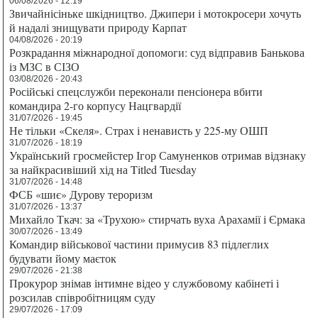
06/08/2026 - 12:19
Звичайнісіньке шкідництво. Джипери і мотокросери хочуть
й надалі знищувати природу Карпат
04/08/2026 - 20:19
Розкрадання міжнародної допомоги: суд відправив Банькова
із МЗС в СІЗО
03/08/2026 - 20:43
Російські спецслужби переконали пенсіонера вбити
командира 2-го корпусу Нацгвардії
31/07/2026 - 19:45
Не тільки «Скеля». Страх і ненависть у 225-му ОШП
31/07/2026 - 18:19
Український гросмейстер Ігор Самуненков отримав відзнаку
за найкрасивіший хід на Titled Tuesday
31/07/2026 - 14:48
ФСБ «шиє» Дурову тероризм
31/07/2026 - 13:37
Михайло Ткач: за «Трухою» стирчать вуха Арахамії і Єрмака
30/07/2026 - 13:49
Командир військової частини примусив 83 підлеглих
будувати йому маєток
29/07/2026 - 21:38
Прокурор знімав інтимне відео у службовому кабінеті і
розсилав співробітницям суду
29/07/2026 - 17:09