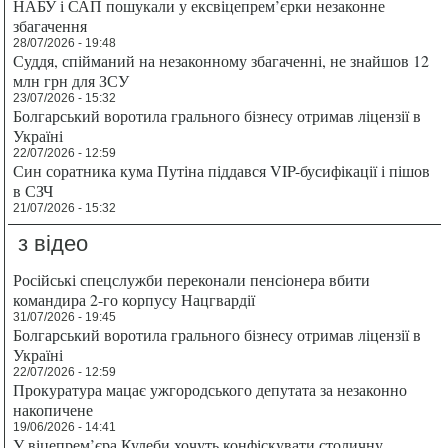
НАБУ і САП пошукали у ексвіцепрем’єрки незаконне
збагачення
28/07/2026 - 19:48
Суддя, спійманий на незаконному збагаченні, не знайшов 12
млн грн для ЗСУ
23/07/2026 - 15:32
Болгарський воротила грального бізнесу отримав ліцензії в
Україні
22/07/2026 - 12:59
Син соратника кума Путіна піддався VIP-бусифікації і пішов
в СЗЧ
21/07/2026 - 15:32
з відео
Російські спецслужби переконали пенсіонера вбити
командира 2-го корпусу Нацгвардії
31/07/2026 - 19:45
Болгарський воротила грального бізнесу отримав ліцензії в
Україні
22/07/2026 - 12:59
Прокуратура мацає ужгородського депутата за незаконно
накопичене
19/06/2026 - 14:41
У віцепрем’єра Кулеби хочуть конфіскувати столичну