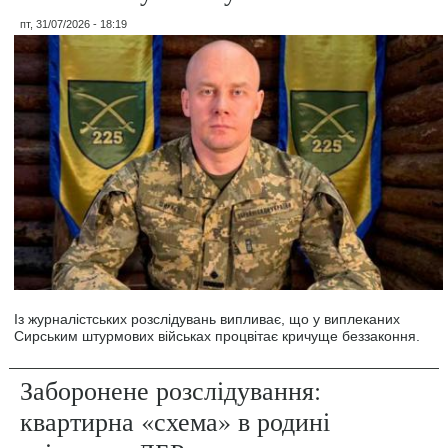
пт, 31/07/2026 - 18:19
Із журналістських розслідувань випливає, що у виплеканих
Сирським штурмових військах процвітає кричуще беззаконня.
Заборонене розслідування:
квартирна «схема» в родині