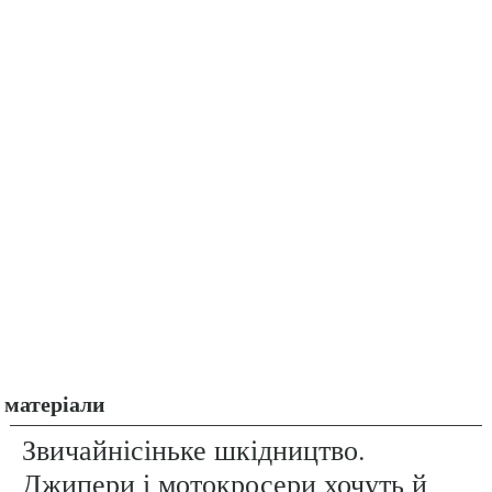
матеріали
Звичайнісіньке шкідництво.
Джипери і мотокросери хочуть й