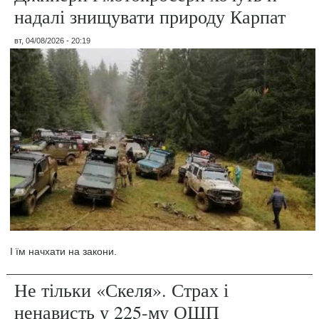
надалі знищувати природу Карпат
вт, 04/08/2026 - 20:19
І їм начхати на закони.
Не тільки «Скеля». Страх і
ненависть у 225-му ОШП