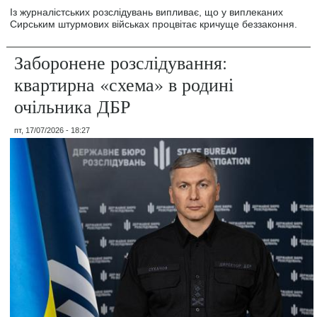
Із журналістських розслідувань випливає, що у виплеканих
Сирським штурмових військах процвітає кричуще беззаконня.
Заборонене розслідування:
квартирна «схема» в родині
очільника ДБР
пт, 17/07/2026 - 18:27