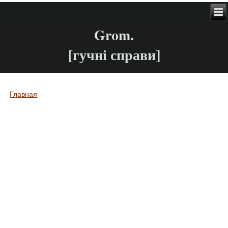
Grom.
[гучні справи]
Главная
Вы здесь