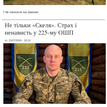
І їм начхати на закони.
Не тільки «Скеля». Страх і
ненависть у 225-му ОШП
пт, 31/07/2026 - 18:19