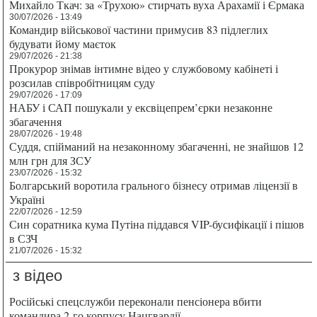
Михайло Ткач: за «Трухою» стирчать вуха Арахамії і Єрмака
30/07/2026 - 13:49
Командир військової частини примусив 83 підлеглих
будувати йому маєток
29/07/2026 - 21:38
Прокурор знімав інтимне відео у службовому кабінеті і
розсилав співробітницям суду
29/07/2026 - 17:09
НАБУ і САП пошукали у ексвіцепрем’єрки незаконне
збагачення
28/07/2026 - 19:48
Суддя, спійманий на незаконному збагаченні, не знайшов 12
млн грн для ЗСУ
23/07/2026 - 15:32
Болгарський воротила грального бізнесу отримав ліцензії в
Україні
22/07/2026 - 12:59
Син соратника кума Путіна піддався VIP-бусифікації і пішов
в СЗЧ
21/07/2026 - 15:32
з відео
Російські спецслужби переконали пенсіонера вбити
командира 2-го корпусу Нацгвардії