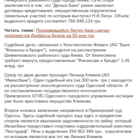
Печерского районного суда города Киева. Суть спора
заключается в том, что "Дельта Банк" ранее заключал
договоры кредитования, имущественным поручителем
(земельные участки) по которым выступал Н.И.Лагун. Объем
выданного кредита составляет 766 848,124 грн.
Читать также:
Понравившийся Лагуну банк сделал
террористов Донбасса богаче на 50 млн грн
Судебное дело, связанное с Константином Жеваго (АО "Банк
"Финансы и Кредит"), находится на рассмотрении
Шевченковского районного суда Киева. От бизнесмена
требуют вернуть предоставленные "Финансам и Кредит" 1,45
млрд. грн.
Сразу по двум делам проходит Леонид Климов (АО
"Имексбанк"). Один судебный иск (на 300 млн. грн.) находится
на рассмотрении апелляционного суда Одесской области. И
по постановлению государственного исполнителя
Приморского ОГИС Одесского городского управления юстиции
уже было арестовано имущество Климова.
Второе исковое заявление направлено в Приморский суд
Одессы. Здесь судебный процесс еще идет, и предметом
спором является взыскание задолженности по займу, который
Имэксбанк предоставил спортивно-оздоровительный комплекс
"Люстдорф". Речь о выделении 394 852 484 грн., поручителем
по которым является все тот же Леонид Климов.