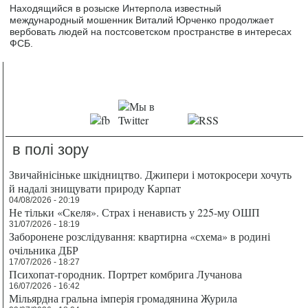
Находящийся в розыске Интерпола известный
международный мошенник Виталий Юрченко продолжает
вербовать людей на постсоветском пространстве в интересах
ФСБ.
в полі зору
Звичайнісіньке шкідництво. Джипери і мотокросери хочуть
й надалі знищувати природу Карпат
04/08/2026 - 20:19
Не тільки «Скеля». Страх і ненависть у 225-му ОШП
31/07/2026 - 18:19
Заборонене розслідування: квартирна «схема» в родині
очільника ДБР
17/07/2026 - 18:27
Психопат-городник. Портрет комбрига Лучанова
16/07/2026 - 16:42
Мільярдна гральна імперія громадянина Журила