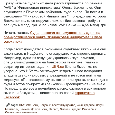
Сразу четыре судебных дела рассматривается по банкам
"VAB" и "Финансовая инициатива" Олега Бахматюка. Они
слушаются в Печерском районном суде Киева. По искам в
отношении "Финансовой Инициативы", по кредитам которой
Бахматюк являлся поручителем, от бизнесмена требуют
вернуть 4 млрд. грн. А по искам VAB Банка — 4,55 млрд. грн.
Читать также:
Суд арестовал все имущество владельца
обанкротившегося банка "Финансовая инициатива" Олега
Бахматюка
Когда стоит дожидаться окончание судебных тяжб и чем они
закончатся, в Нацбанке пока затруднились спрогнозировать.
Например, одна из ведущих украинских журналистов,
специализирующихся на банковской тематике, главный
редактор интернет-издания
UBR.ua
Елена Лысенко, не
уверена, что НБУ так уж жаждет непременного покарания
владельцев финансовых учреждений и не готов пойти на
мировую. «По-настоящему пытается или для галочки ходит в
суды и готов по-братски (банковски) договориться - не знаю.
Но предлагаю всем поудобнее расположиться в зрительном
зале и наблюдать», - пишет она на своей
страничке в
Facebook
.
tags:
НБУ
VAB Банк
Нацбанк
арест имущества
иски
кредити
Лагун
Бахматюк
Климов
Дельта Банк
Жеваго
Фінанси і кредит
Имексбанк
Финансовая инициатива