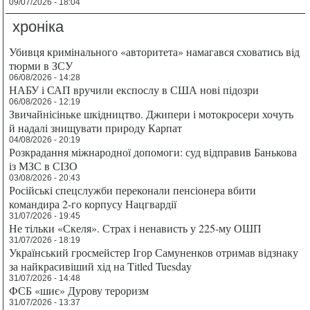
09/07/2026 - 18:04
хроніка
Убивця кримінального «авторитета» намагався сховатись від
тюрми в ЗСУ
06/08/2026 - 14:28
НАБУ і САП вручили експослу в США нові підозри
06/08/2026 - 12:19
Звичайнісіньке шкідництво. Джипери і мотокросери хочуть
й надалі знищувати природу Карпат
04/08/2026 - 20:19
Розкрадання міжнародної допомоги: суд відправив Банькова
із МЗС в СІЗО
03/08/2026 - 20:43
Російські спецслужби переконали пенсіонера вбити
командира 2-го корпусу Нацгвардії
31/07/2026 - 19:45
Не тільки «Скеля». Страх і ненависть у 225-му ОШП
31/07/2026 - 18:19
Український гросмейстер Ігор Самуненков отримав відзнаку
за найкрасивіший хід на Titled Tuesday
31/07/2026 - 14:48
ФСБ «шиє» Дурову тероризм
31/07/2026 - 13:37