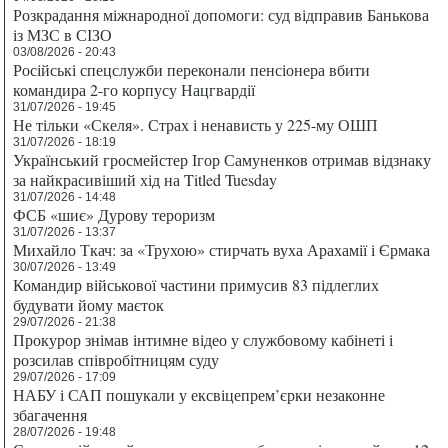
Розкрадання міжнародної допомоги: суд відправив Банькова
із МЗС в СІЗО
03/08/2026 - 20:43
Російські спецслужби переконали пенсіонера вбити
командира 2-го корпусу Нацгвардії
31/07/2026 - 19:45
Не тільки «Скеля». Страх і ненависть у 225-му ОШП
31/07/2026 - 18:19
Український гросмейстер Ігор Самуненков отримав відзнаку
за найкрасивіший хід на Titled Tuesday
31/07/2026 - 14:48
ФСБ «шиє» Дурову тероризм
31/07/2026 - 13:37
Михайло Ткач: за «Трухою» стирчать вуха Арахамії і Єрмака
30/07/2026 - 13:49
Командир військової частини примусив 83 підлеглих
будувати йому маєток
29/07/2026 - 21:38
Прокурор знімав інтимне відео у службовому кабінеті і
розсилав співробітницям суду
29/07/2026 - 17:09
НАБУ і САП пошукали у ексвіцепрем’єрки незаконне
збагачення
28/07/2026 - 19:48