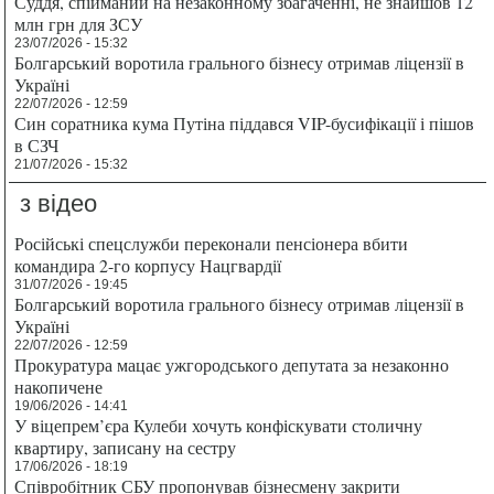
Суддя, спійманий на незаконному збагаченні, не знайшов 12
млн грн для ЗСУ
23/07/2026 - 15:32
Болгарський воротила грального бізнесу отримав ліцензії в
Україні
22/07/2026 - 12:59
Син соратника кума Путіна піддався VIP-бусифікації і пішов
в СЗЧ
21/07/2026 - 15:32
з відео
Російські спецслужби переконали пенсіонера вбити
командира 2-го корпусу Нацгвардії
31/07/2026 - 19:45
Болгарський воротила грального бізнесу отримав ліцензії в
Україні
22/07/2026 - 12:59
Прокуратура мацає ужгородського депутата за незаконно
накопичене
19/06/2026 - 14:41
У віцепрем’єра Кулеби хочуть конфіскувати столичну
квартиру, записану на сестру
17/06/2026 - 18:19
Співробітник СБУ пропонував бізнесмену закрити