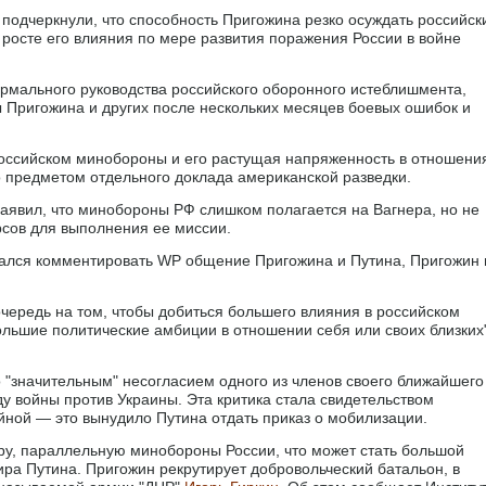
подчеркнули, что способность Пригожина резко осуждать российск
 росте его влияния по мере развития поражения России в войне
рмального руководства российского оборонного истеблишмента,
ы Пригожина и других после нескольких месяцев боевых ошибок и
российском минобороны и его растущая напряженность в отношени
 предметом отдельного доклада американской разведки.
аявил, что минобороны РФ слишком полагается на Вагнера, но не
рсов для выполнения ее миссии.
зался комментировать WP общение Пригожина и Путина, Пригожин 
очередь на том, чтобы добиться большего влияния в российском
льшие политические амбиции в отношении себя или своих близких"
о "значительным" несогласием одного из членов своего ближайшего
у войны против Украины. Эта критика стала свидетельством
йной — это вынудило Путина отдать приказ о мобилизации.
ру, параллельную минобороны России, что может стать большой
ра Путина. Пригожин рекрутирует добровольческий батальон, в