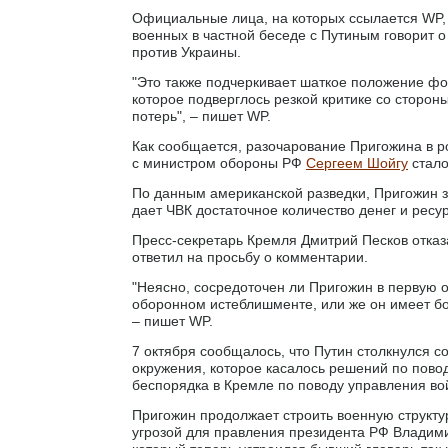
Официальные лица, на которых ссылается WP, 
военных в частной беседе с Путиным говорит о
против Украины.
"Это также подчеркивает шаткое положение фо
которое подверглось резкой критике со сторон
потерь", – пишет WP.
Как сообщается, разочарование Пригожина в 
с министром обороны РФ
Сергеем Шойгу
стало
По данным американской разведки, Пригожин з
дает ЧВК достаточное количество денег и ресу
Пресс-секретарь Кремля Дмитрий Песков отка
ответил на просьбу о комментарии.
"Неясно, сосредоточен ли Пригожин в первую 
оборонном истеблишменте, или же он имеет бо
– пишет WP.
7 октября сообщалось, что Путин столкнулся с
окружения, которое касалось решений по повод
беспорядка в Кремле по поводу управления во
Пригожин продолжает строить военную структу
угрозой для правления президента РФ Владими