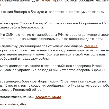
к называемой армии "ДНР"
Игорь Гиркин
. Об этом сообщает Институ
т
.
т от сил Вагнера в Бахмуте и, вероятно, пытается умиротворить
что он строит "линию Вагнера", чтобы российские Вооруженные Сил
овали себя в безопасности.
Ф в СМИ, в отличие от минобороны РФ, которое ограничено в свои
 то, что он не занимает официальной ответственной должности.
по-видимому, дистанцировался от чеченского лидера
Рамзана
ика российского высшего военного командования привлекла большое
ыров теряет влияние и может бояться потерять свой контроль над
ребований в поддержку войны.
ысяч долларов за взятие в плен российского террориста Игоря
. А Главное управление разведки Министерства обороны Украины
варь донецких боевиков Игорь Гиркин (Стрелков) уже находится на
. Вместе с тем, в соцсетях сообщили, что Гиркина, которого якоб
шоссе в Ростовской области.
исывайтесь на наш
Telegram-канал
.
ремль
політика
війна