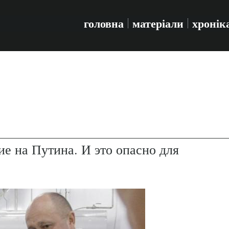
головна
матеріали
хронік
е на Путина. И это опасно для