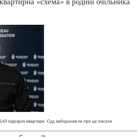
квартирна «схема» в родині очільника
43 підозрілі квартири. Суд заборонив їм про це писати.