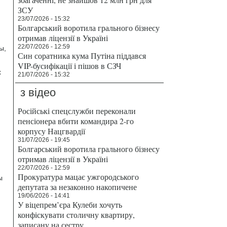
т
ЗСУ
23/07/2026 - 15:32
Болгарський воротила грального бізнесу
отримав ліцензії в Україні
22/07/2026 - 12:59
ы,
Син соратника кума Путіна піддався
VIP-бусифікації і пішов в СЗЧ
х
21/07/2026 - 15:32
з відео
Російські спецслужби переконали
пенсіонера вбити командира 2-го
корпусу Нацгвардії
31/07/2026 - 19:45
Болгарський воротила грального бізнесу
отримав ліцензії в Україні
22/07/2026 - 12:59
Прокуратура мацає ужгородського
ы
депутата за незаконно накопичене
19/06/2026 - 14:41
У віцепрем’єра Кулеби хочуть
конфіскувати столичну квартиру,
записану на сестру