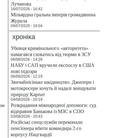
Лучанова
16/07/2026 - 16:42
Мільярдна гральна імперія громадянина
Журила
09/07/2026 - 18:04
хроніка
Убивця кримінального «авторитета»
намагався сховатись від тюрми в ЗСУ
06/08/2026 - 14:28
НАБУ і САП вручили експослу в США
нові підозри
06/08/2026 - 12:19
Звичайнісіньке шкідництво. Джипери і
мотокросери хочуть й надалі знищувати
природу Карпат
04/08/2026 - 20:19
Розкрадання міжнародної допомоги: суд
том
відправив Банькова із МЗС в СІЗО
03/08/2026 - 20:43
Російські спецслужби переконали
пенсіонера вбити командира 2-го
корпусу Нацгвардії