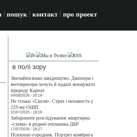
а
пошук
контакт
про проект
в полі зору
Звичайнісіньке шкідництво. Джипери і
мотокросери хочуть й надалі знищувати
природу Карпат
04/08/2026 - 20:19
Не тільки «Скеля». Страх і ненависть у
225-му ОШП
31/07/2026 - 18:19
Заборонене розслідування: квартирна
«схема» в родині очільника ДБР
17/07/2026 - 18:27
Психопат-городник. Портрет комбрига