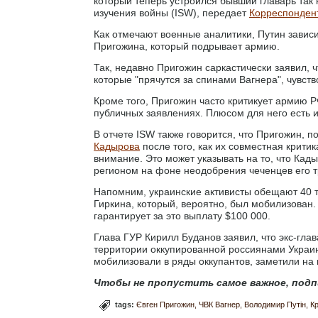
который теперь устроился бывший главарь та
изучения войны (ISW), передает
Корреспонден
Как отмечают военные аналитики, Путин зависи
Пригожина, который подрывает армию.
Так, недавно Пригожин саркастически заявил, 
которые "прячутся за спинами Вагнера", чувств
Кроме того, Пригожин часто критикует армию Р
публичных заявлениях. Плюсом для него есть и
В отчете ISW также говорится, что Пригожин, 
Кадырова
после того, как их совместная крит
внимание. Это может указывать на то, что Кад
регионом на фоне неодобрения чеченцев его т
Напомним, украинские активисты обещают 40 т
Гиркина, который, вероятно, был мобилизован
гарантирует за это выплату $100 000.
Глава ГУР Кирилл Буданов заявил, что экс-гла
территории оккупированной россиянами Украины
мобилизовали в ряды оккупантов, заметили на 
Чтобы не пропустить самое важное, подп
tags:
Євген Пригожин
ЧВК Вагнер
Володимир Путін
К