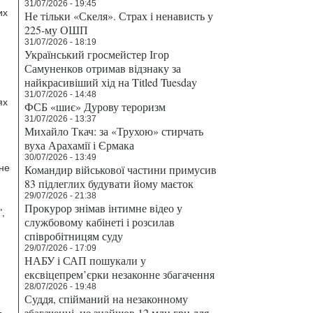
31/07/2026 - 19:45
их
Не тільки «Скеля». Страх і ненависть у
225-му ОШП
31/07/2026 - 18:19
Український гросмейстер Ігор
Самуненков отримав відзнаку за
найкрасивіший хід на Titled Tuesday
31/07/2026 - 14:48
ях
ФСБ «шиє» Дурову тероризм
31/07/2026 - 13:37
Михайло Ткач: за «Трухою» стирчать
вуха Арахамії і Єрмака
30/07/2026 - 13:49
не
Командир військової частини примусив
83 підлеглих будувати йому маєток
29/07/2026 - 21:38
Прокурор знімав інтимне відео у
,
службовому кабінеті і розсилав
співробітницям суду
29/07/2026 - 17:09
НАБУ і САП пошукали у
ексвіцепрем’єрки незаконне збагачення
28/07/2026 - 19:48
Суддя, спійманий на незаконному
збагаченні, не знайшов 12 млн грн для