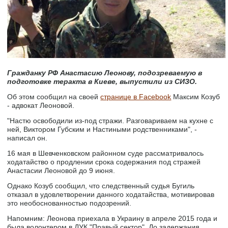
Гражданку РФ Анастасию Леонову, подозреваемую в
подготовке теракта в Киеве, выпустили из СИЗО.
Об этом сообщил на своей
странице в Facebook
Максим Козуб
- адвокат Леоновой.
"Настю освободили из-под стражи. Разговариваем на кухне с
ней, Виктором Губским и Настиными родственниками", -
написал он.
16 мая в Шевченковском районном суде рассматривалось
ходатайство о продлении срока содержания под стражей
Анастасии Леоновой до 9 июня.
Однако Козуб сообщил, что следственный судья Бугиль
отказал в удовлетворении данного ходатайства, мотивировав
это необоснованностью подозрений.
Напомним: Леонова приехала в Украину в апреле 2015 года и
была волонтером в ДУК "Правый сектор". До задержания