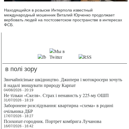
Находящийся в розыске Интерпола известный
международный мошенник Виталий Юрченко продолжает
вербовать людей на постсоветском пространстве в интересах
ФСБ.
в полі зору
Звичайнісіньке шкідництво. Джипери і мотокросери хочуть
й надалі знищувати природу Карпат
04/08/2026 - 20:19
Не тільки «Скеля». Страх і ненависть у 225-му ОШП
31/07/2026 - 18:19
Заборонене розслідування: квартирна «схема» в родині
очільника ДБР
17/07/2026 - 18:27
Психопат-городник. Портрет комбрига Лучанова
16/07/2026 - 16:42