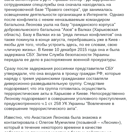
сотрудниками спецслужбы она сначала находилась на
тренировочной базе "Правого сектора", где занималась
освещением деятельности организации в Интернете. Однако
после конфликта с неким неназываемым командиром
батальона Леонова ушла на базу "гражданского корпуса"
добровольческого батальона "Азов" в Валках (Харьковская
область). Базу в Валках из-за "ряда личных конфликтов" она
также покинула в конце августа, перебравшись уже в Киев -
якобы для того, чтобы устроить здесь, по ее словам, свою
«личную жизнь». В Киеве 10 декабря 2015 года она и была
задержана СБУ. Затем Служба безопасности Украины
передала ее дело в распоряжение военной прокуратуры.
Сразу после задержания россиянки представители СБУ
утверждали, что она входила в троицу граждан РФ, которые
наряду с тремя украинскими гражданами составляли
диверсионно-разведывательную группу. Следствие
подозревает, что эта группа готовилась осуществить
террористические акты в Харькове и Киеве. Непосредственно
Леонову подозревают в совершении уголовного преступления,
предусмотренного ч.1 ст. 258 УК Украины "Вовлечение в
совершение террористического акта".
Известно, что Анастасия Леонова была знакома и
контактировала с Олегом Мужчилем (позывной – «Лесник»),
который в течение некоторого времени в качестве