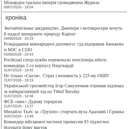
Мільярдна гральна імперія громадянина Журила
09/07/2026 - 18:04
хроніка
Звичайнісіньке шкідництво. Джипери і мотокросери хочуть
й надалі знищувати природу Карпат
04/08/2026 - 20:19
Розкрадання міжнародної допомоги: суд відправив Банькова
із МЗС в СІЗО
03/08/2026 - 20:43
Російські спецслужби переконали пенсіонера вбити
командира 2-го корпусу Нацгвардії
31/07/2026 - 19:45
Не тільки «Скеля». Страх і ненависть у 225-му ОШП
31/07/2026 - 18:19
Український гросмейстер Ігор Самуненков отримав відзнаку
за найкрасивіший хід на Titled Tuesday
31/07/2026 - 14:48
ФСБ «шиє» Дурову тероризм
31/07/2026 - 13:37
Михайло Ткач: за «Трухою» стирчать вуха Арахамії і Єрмака
30/07/2026 - 13:49
Командир військової частини примусив 83 підлеглих
будувати йому маєток