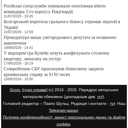
Російські спецслужби переконали пенсіонера вбити
командира 2-го корпусу Нацгвардії
31/07/2026 - 19:45
Болгарський воротила грального бізнесу отримав ліцензії в
Україні
22/07/2026 - 12:59
Прокуратура мацає ужгородського депутата за незаконно
накопичене
19/06/2026 - 14:41
У віцепрем’єра Кулеби хочуть конфіскувати столичну
квартиру, записану на сестру
17/06/2026 - 18:19
Співробітник СБУ пропонував бізнесмену закрити
кримінальну справу за $150 тисяч
16/06/2026 - 16:56
Grom.
[гучні справи]
(с) 2016 - 2026. Передрук авторських
матеріалів обмежено (докладніше див.
тут
).
Головний редактор – Павло Шульц. Редакція і контакти -
тут
. Наш
Telegram-канал
.
Політика конфіденційності, захист персональних даних та файли
cookies
.