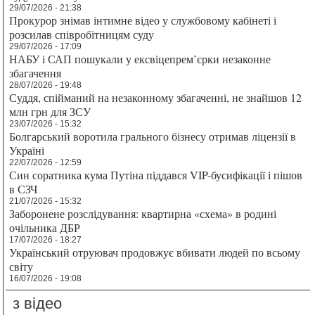
29/07/2026 - 21:38
Прокурор знімав інтимне відео у службовому кабінеті і
розсилав співробітницям суду
29/07/2026 - 17:09
НАБУ і САП пошукали у ексвіцепрем’єрки незаконне
збагачення
28/07/2026 - 19:48
Суддя, спійманий на незаконному збагаченні, не знайшов 12
млн грн для ЗСУ
23/07/2026 - 15:32
Болгарський воротила грального бізнесу отримав ліцензії в
Україні
22/07/2026 - 12:59
Син соратника кума Путіна піддався VIP-бусифікації і пішов
в СЗЧ
21/07/2026 - 15:32
Заборонене розслідування: квартирна «схема» в родині
очільника ДБР
17/07/2026 - 18:27
Український отруювач продовжує вбивати людей по всьому
світу
16/07/2026 - 19:08
з відео