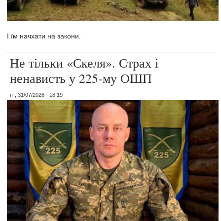
І їм начхати на закони.
Не тільки «Скеля». Страх і
ненависть у 225-му ОШП
пт, 31/07/2026 - 18:19