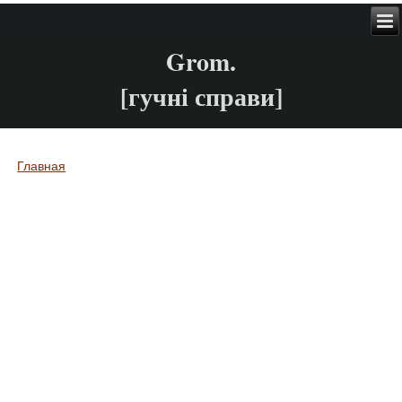
Grom.
[гучні справи]
Главная
Вы здесь