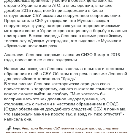
добровольца принимал участие в боевых действиях на
стороне Украины в зоне АТО, а впоследствии, в начале
декабря 2015 года, погиб при задержании в Киеве
сотрудниками СБУ, оказав им вооруженное сопротивление.
Представители СБУ утверждали, что Мужчиль создал
вооруженную группу, намеревавшуюся террористическими
методами вести в Украине «революционную борьбу с властью
олигархов». В свою очередь Леонова в письме российскому
телеканалу «Дождь» утверждала, что виделась с Мужчилем
«буквально несколько раз».
Анастасия Леонова впервые вышла из СИЗО 6 марта 2016
года, после чего ее снова задержали.
Напомним также, что Леонова заявляла о пытках и жестоком
обращении с ней в СБУ. Об этом шла речь в письме Леоновой
для российского телеканала "Дождь".
В этом письме Леонова категорически отрицала свою
причастность к терроризму, однако высказала сомнение, что
вскоре сможет выйти на свободу. "Мне хотелось бы
воспринимать это как досадное недоразумение, но,
столкнувшись с пытками и жестоким обращением в ООДС
[Отдел обеспечения досудебного следствия] СБУ, я понимаю,
что задержали меня не просто так, и вряд ли тихо отпустят" -
написала она.
tags:
Анастасия Леонова
СБУ
военная прокуратура
суд
следствие
гражданка РФ
обвинение
тероризм
Правый ектор
Азов
Лесник
Олег Мужчиль