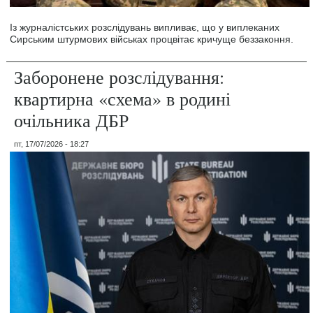
Із журналістських розслідувань випливає, що у виплеканих
Сирським штурмових військах процвітає кричуще беззаконня.
Заборонене розслідування:
квартирна «схема» в родині
очільника ДБР
пт, 17/07/2026 - 18:27