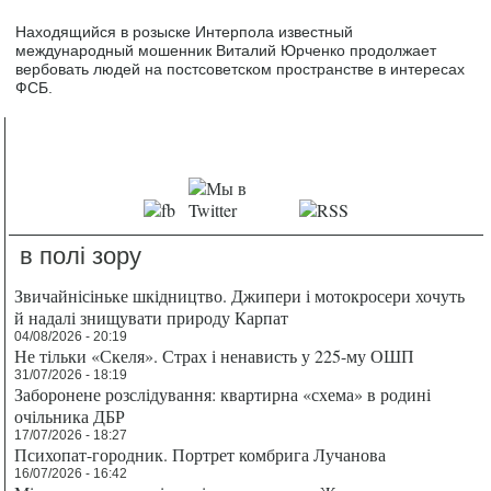
Находящийся в розыске Интерпола известный
международный мошенник Виталий Юрченко продолжает
вербовать людей на постсоветском пространстве в интересах
ФСБ.
в полі зору
Звичайнісіньке шкідництво. Джипери і мотокросери хочуть
й надалі знищувати природу Карпат
04/08/2026 - 20:19
Не тільки «Скеля». Страх і ненависть у 225-му ОШП
31/07/2026 - 18:19
Заборонене розслідування: квартирна «схема» в родині
очільника ДБР
17/07/2026 - 18:27
Психопат-городник. Портрет комбрига Лучанова
16/07/2026 - 16:42