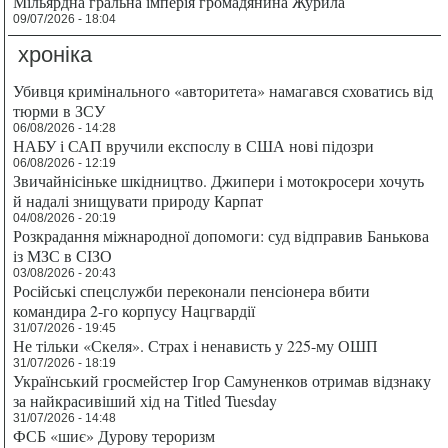
Мільярдна гральна імперія громадянина Журила
09/07/2026 - 18:04
хроніка
Убивця кримінального «авторитета» намагався сховатись від
тюрми в ЗСУ
06/08/2026 - 14:28
НАБУ і САП вручили експослу в США нові підозри
06/08/2026 - 12:19
Звичайнісіньке шкідництво. Джипери і мотокросери хочуть
й надалі знищувати природу Карпат
04/08/2026 - 20:19
Розкрадання міжнародної допомоги: суд відправив Банькова
із МЗС в СІЗО
03/08/2026 - 20:43
Російські спецслужби переконали пенсіонера вбити
командира 2-го корпусу Нацгвардії
31/07/2026 - 19:45
Не тільки «Скеля». Страх і ненависть у 225-му ОШП
31/07/2026 - 18:19
Український гросмейстер Ігор Самуненков отримав відзнаку
за найкрасивіший хід на Titled Tuesday
31/07/2026 - 14:48
ФСБ «шиє» Дурову тероризм