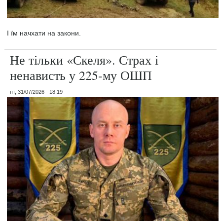
І їм начхати на закони.
Не тільки «Скеля». Страх і
ненависть у 225-му ОШП
пт, 31/07/2026 - 18:19