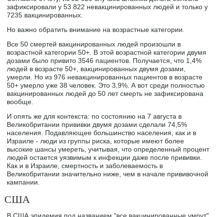
зафиксировали у 53 822 невакцинированных людей и только у
7235 вакцинированных.
Но важно обратить внимание на возрастные категории.
Все 50 смертей вакцинированных людей произошли в
возрастной категории 50+. В этой возрастной категории двумя
дозами было привито 3546 пациентов. Получается, что 1,4%
людей в возрасте 50+, вакцинированных двумя дозами,
умерли. Но из 976 невакцинированных пациентов в возрасте
50+ умерло уже 38 человек. Это 3,9%. А вот среди полностью
вакцинированных людей до 50 лет смерть не зафиксирована
вообще.
И опять же для контекста: по состоянию на 7 августа в
Великобритании прививки двумя дозами сделали 74,5%
населения. Подавляющее большинство населения, как и в
Израиле - люди из группы риска, которые имеют более
высокие шансы умереть, учитывая, что определенный процент
людей остается уязвимым к инфекции даже после прививки.
Как и в Израиле, смертность и заболеваемость в
Великобритании значительно ниже, чем в начале прививочной
кампании.
США
В США эпидемия под названием "все вакцинированные умрут"