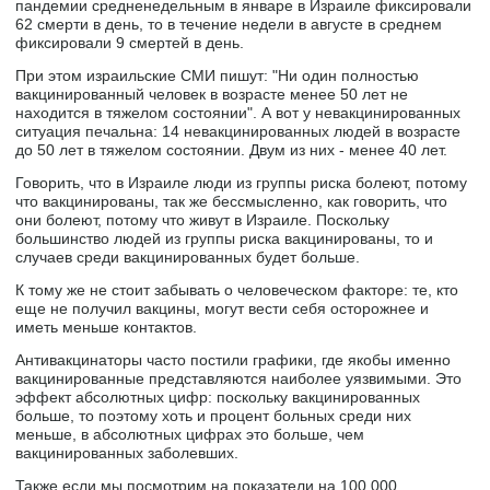
пандемии средненедельным в январе в Израиле фиксировали
62 смерти в день, то в течение недели в августе в среднем
фиксировали 9 смертей в день.
При этом израильские СМИ пишут: "Ни один полностью
вакцинированный человек в возрасте менее 50 лет не
находится в тяжелом состоянии". А вот у невакцинированных
ситуация печальна: 14 невакцинированных людей в возрасте
до 50 лет в тяжелом состоянии. Двум из них - менее 40 лет.
Говорить, что в Израиле люди из группы риска болеют, потому
что вакцинированы, так же бессмысленно, как говорить, что
они болеют, потому что живут в Израиле. Поскольку
большинство людей из группы риска вакцинированы, то и
случаев среди вакцинированных будет больше.
К тому же не стоит забывать о человеческом факторе: те, кто
еще не получил вакцины, могут вести себя осторожнее и
иметь меньше контактов.
Антивакцинаторы часто постили графики, где якобы именно
вакцинированные представляются наиболее уязвимыми. Это
эффект абсолютных цифр: поскольку вакцинированных
больше, то поэтому хоть и процент больных среди них
меньше, в абсолютных цифрах это больше, чем
вакцинированных заболевших.
Также если мы посмотрим на показатели на 100 000