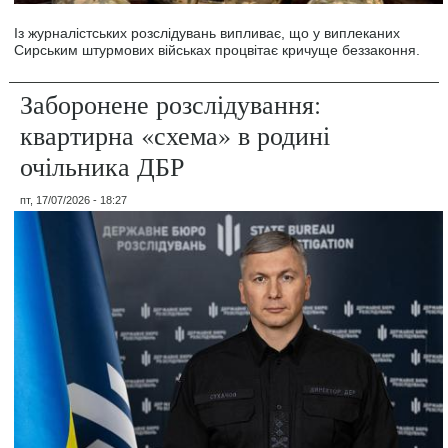
Із журналістських розслідувань випливає, що у виплеканих
Сирським штурмових військах процвітає кричуще беззаконня.
Заборонене розслідування:
квартирна «схема» в родині
очільника ДБР
пт, 17/07/2026 - 18:27