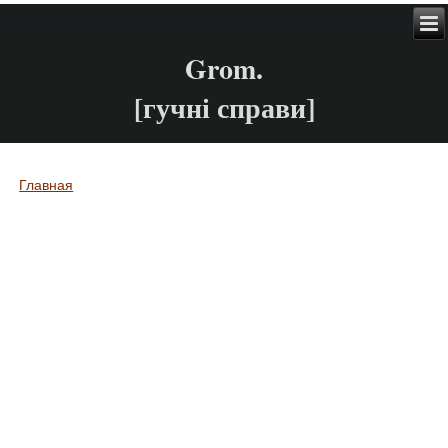
Grom.
[гучні справи]
Главная
Вы здесь