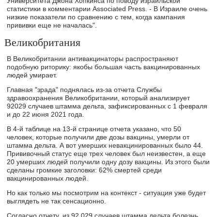
Университета Джона Хопкинса по поводу израильской
статистики в комментарии Associated Press. - В Израиле очень
низкие показатели по сравнению с тем, когда кампания
прививки еще не началась".
Великобритания
В Великобритании антивакцинаторы распространяют
подобную риторику: якобы большая часть вакцинированных
людей умирает.
Главная "зрада" поднялась из-за отчета Службы
здравоохранения Великобритании, который анализирует
92029 случаев штамма дельта, зафиксированных с 1 февраля
и до 22 июня 2021 года.
В 4-й таблице на 13-й странице отчета указано, что 50
человек, которые получили две дозы вакцины, умерли от
штамма дельта. А вот умерших невакцинированных было 44.
Прививочный статус еще трех человек был неизвестен, а еще
20 умерших людей получили одну дозу вакцины. Из этого были
сделаны громкие заголовки: 62% смертей среди
вакцинированных людей.
Но как только мы посмотрим на контекст - ситуация уже будет
выглядеть не так сенсационно.
Согласно отчету, из 92 029 случаев штамма дельта болезнь