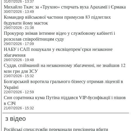
31/07/2026 - 13:37
Михайло Ткач: за «Трухою» стирчать вуха Арахамії і Єрмака
30/07/2026 - 13:49
Командир військової частини примусив 83 підлеглих
будувати йому маєток
29/07/2026 - 21:38
Прокурор знімав інтимне відео у службовому кабінеті і
розсилав співробітницям суду
29/07/2026 - 17:09
НАБУ і САП пошукали у ексвіцепрем’єрки незаконне
збагачення
28/07/2026 - 19:48
Суддя, спійманий на незаконному збагаченні, не знайшов 12
млн грн для ЗСУ
23/07/2026 - 15:32
Болгарський воротила грального бізнесу отримав ліцензії в
Україні
22/07/2026 - 12:59
Син соратника кума Путіна піддався VIP-бусифікації і пішов
в СЗЧ
21/07/2026 - 15:32
з відео
Російські спецслужби переконали пенсіонера вбити