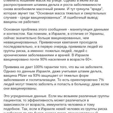
отменить ношение масок на улице. Однако в июне из-за
распространения штамма дельта и роста заболеваемости
снова возобновили масочный режим. И тут грянула "зрада",
которая звучит так: "Основная масса тяжелых и смертельных
случаев - среди вакцинированных". И ошибочный вывод:
вакцины не работают.
Основная проблема этого сообщения - манипуляция данными
и контекстом. Как помним, в Израиле, в отличие от Украины,
сейчас значительно больше вакцинированных, чем
невакцинированных. Прививочная кампания проходила
последовательно, и в первую очередь прививали людей из
группы риска, а именно: пожилых людей, людей с
хроническими заболеваниями и врачей. В Израиле
вакцинировано почти 90% населения в возрасте 60+.
Прививка не дает 100% гарантии того, что вы не заболеете.
Однако по данным Израиля, даже учитывая штамм дельта,
вакцина Pfizer на 93% защищает от тяжелых форм
заболевания и госпитализации. То есть ориентировочно 7%
людей могут тяжело заболеть и попасть в больницу, даже если
они вакцинированы.
Это усредненные данные. Если мы возьмем различные группы
пациентов, то эффективность может различаться в
зависимости от возраста, иммунитета человека и тому
подобное. Так, если в Израиле некий человек из группы риска
и заболеет, то это будет, скорее всего, вакцинированный