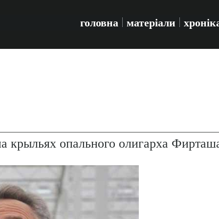
головна
матеріали
хронік
на крыльях опального олигарха Фирташ