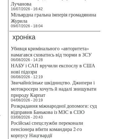
Лучанова
16/07/2026 - 16:42
Мільярдна гральна імперія громадянина
Журила
09/07/2026 - 18:04
хроніка
Убивця кримінального «авторитета»
намагався сховатись від тюрми в ЗСУ
06/08/2026 - 14:28
НАБУ і САП вручили експослу в США
нові підозри
06/08/2026 - 12:19
Звичайнісіньке шкідництво. Джипери і
мотокросери хочуть й надалі знищувати
природу Карпат
04/08/2026 - 20:19
Розкрадання міжнародної допомоги: суд
відправив Банькова із МЗС в СІЗО
,
03/08/2026 - 20:43
Російські спецслужби переконали
пенсіонера вбити командира 2-го
корпусу Нацгвардії