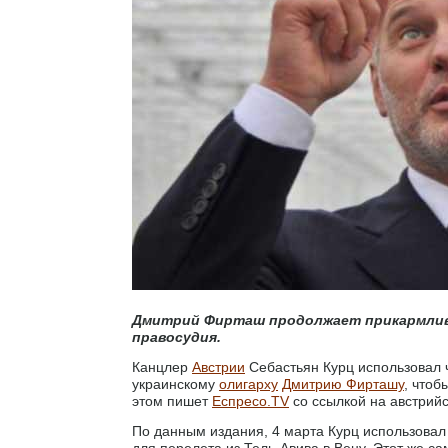
Дмитрий Фирташ продолжает прикармлива
правосудия.
Канцлер
Австрии
Себастьян Курц использовал 
украинскому
олигарху
Дмитрию Фирташу
, чтоб
этом пишет
Еспресо.TV
со ссылкой на австрий
По данным издания, 4 марта Курц использова
для перелета из Тель-Авива в Вену. Этот же с