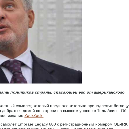
ть политиков страны, спасающей его от американского
частный самолет, который предположительно принадлежит беглецу
ы добраться домой со встречи на высшем уровне в Тель-Авиве. Об
ское издание
ZackZack
.
л самолет Embraer Legacy 600 с регистрационным номером OE-IRK
амолет, отмечают журналисты, Фирташ часто использует для