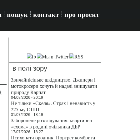
а
пошук
контакт
про проект
в полі зору
Звичайнісіньке шкідництво. Джипери і
мотокросери хочуть й надалі знищувати
а
природу Карпат
04/08/2026 - 20:19
Не тільки «Скеля». Страх і ненависть у
225-му ОШП
31/07/2026 - 18:19
Заборонене розслідування: квартирна
«схема» в родині очільника ДБР
17/07/2026 - 18:27
Психопат-городник. Портрет комбрига