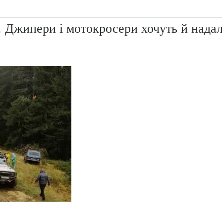
. Джипери і мотокросери хочуть й надал