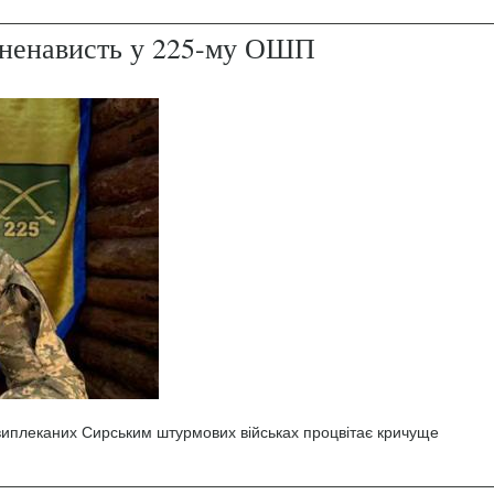
і ненависть у 225-му ОШП
 виплеканих Сирським штурмових військах процвітає кричуще