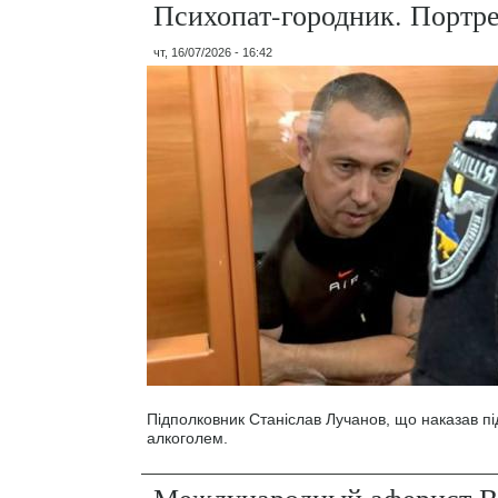
Психопат-городник. Портр
чт, 16/07/2026 - 16:42
Підполковник Станіслав Лучанов, що наказав під
алкоголем.
Международный аферист В