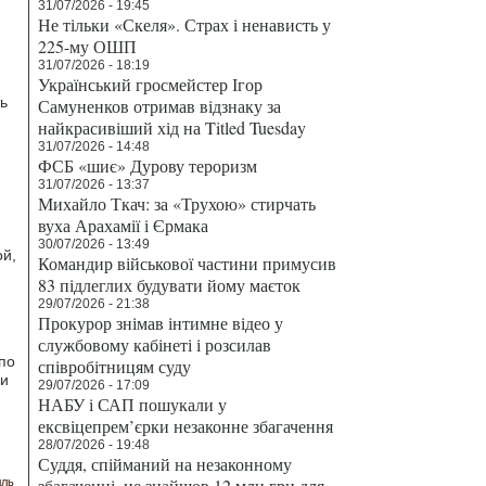
31/07/2026 - 19:45
Не тільки «Скеля». Страх і ненависть у
225-му ОШП
31/07/2026 - 18:19
Український гросмейстер Ігор
ь
Самуненков отримав відзнаку за
найкрасивіший хід на Titled Tuesday
31/07/2026 - 14:48
ФСБ «шиє» Дурову тероризм
31/07/2026 - 13:37
Михайло Ткач: за «Трухою» стирчать
вуха Арахамії і Єрмака
30/07/2026 - 13:49
ой,
Командир військової частини примусив
83 підлеглих будувати йому маєток
29/07/2026 - 21:38
Прокурор знімав інтимне відео у
службовому кабінеті і розсилав
по
співробітницям суду
ии
29/07/2026 - 17:09
НАБУ і САП пошукали у
ексвіцепрем’єрки незаконне збагачення
28/07/2026 - 19:48
Суддя, спійманий на незаконному
збагаченні, не знайшов 12 млн грн для
лль