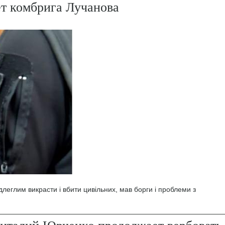
ет комбрига Лучанова
леглим викрасти і вбити цивільних, мав борги і проблеми з
италий Юрченко продолжает вербовать