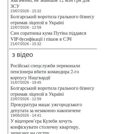
ЗСУ
23/07/2026 - 15:32
Болгарський воротила грального бізнесу
отримав ліцензії в Україні
22/07/2026 - 12:59
Син соратника кума Путіна піддався
VIP-бусифікації і пішов в СЗЧ
21/07/2026 - 15:32
з відео
Російські спецслужби переконали
пенсіонера вбити командира 2-го
корпусу Нацгвардії
31/07/2026 - 19:45
Болгарський воротила грального бізнесу
отримав ліцензії в Україні
22/07/2026 - 12:59
Прокуратура мацає ужгородського
депутата за незаконно накопичене
19/06/2026 - 14:41
У віцепрем’єра Кулеби хочуть
конфіскувати столичну квартиру,
записану на сестру