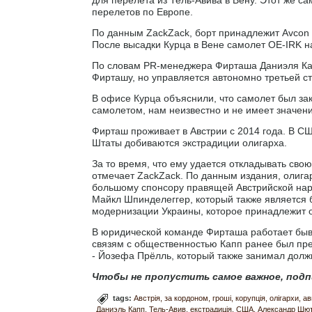
перелетов по Европе.
По данным ZackZack, борт принадлежит Avcon J
После высадки Курца в Вене самолет OE-IRK н
По словам PR-менеджера Фирташа Даниэля Кап
Фирташу, но управляется автономно третьей ст
В офисе Курца объяснили, что самолет был зак
самолетом, нам неизвестно и не имеет значени
Фирташ проживает в Австрии с 2014 года. В СШ
Штаты добиваются экстрадиции олигарха.
За то время, что ему удается откладывать сво
отмечает ZackZack. По данным издания, олига
большому спонсору правящей Австрийской наро
Майкл Шпинделеггер, который также является 
модернизации Украины, которое принадлежит ол
В юридической команде Фирташа работает быв
связям с общественностью Капп ранее был пр
- Йозефа Прёлль, который также занимал долж
Чтобы не пропустить самое важное, подп
tags:
Австрія
за кордоном
гроші
корупція
олігархи
ав
Даниэль Капп
Тель-Авив
екстрадиція
США
Александр Шю