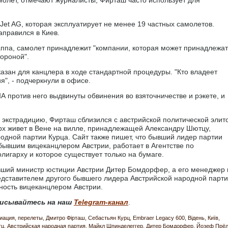
et AG, которая эксплуатирует не менее 19 частных самолетов.
аправился в Киев.
па, самолет принадлежит "компании, которая может принадлежат
ороной".
азан для канцлера в ходе стандартной процедуры. "Кто владеет
я", - подчеркнули в офисе.
А против него выдвинуты обвинения во взяточничестве и рэкете, и
ю экстрадицию, Фирташ сблизился с австрийской политической элит
рх живет в Вене на вилле, принадлежащей Александру Шютцу,
дной партии Курца. Сайт также пишет, что бывший лидер партии
бывшим вицеканцлером Австрии, работает в Агентстве по
игарху и которое существует только на бумаге.
ший министр юстиции Австрии Дитер Бомдорфер, а его менеджер 
едставителем другого бывшего лидера Австрийской народной парт
ность вицеканцлером Австрии.
исывайтесь на наш
Telegram-канал
.
иация
перелеты
Дмитро Фірташ
Себастьян Курц
Embraer Legacy 600
Відень
Київ
тц
Австрийская народная партия
Майкл Шпинделеггер
Дитер Бомдорфер
Йозеф Прё