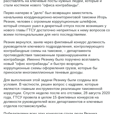
расставлять на ключевые посты нужных людей, которые и
стали костяком нового "офиса контрабанды".
Перво-наперво в "дело" был возвращен заместитель
начальника координационно-мониторинговой таможни Игорь
Резник, человек с огромным коррупционным шлейфом,
который спешно ушел в декретный отпуск после возникших у
нового главы ГТСУ достаточно неприятных к нему вопросов со
всеми потенциальными для него последствиями.
Резник вернулся, заняв через фиктивный конкурс должность
руководителя ключевого подразделения, контролирующего
контрабандные схемы на таможне, – департамента
противодействия таможенным правонарушениям и
контрабанде. Именно Резнику было поручено возглавить
новый "офис контрабанды" и быстро возродить
коррупционные схемы оформления грузов, которые бы
приносили многомиллионные теневые доходы.
Для выполнения этой задачи Резнику были созданы все
условия. В частности, решен вопрос с кадрами, которые
являются главным инструментом реализации таможенной
коррупции. Спустя неделю после его отставки, 28 августа 2020
года, ГТСУ провела в целом 15 фиктивных конкурсов на
должности руководителей всех департаментов и ключевых
отделов гостаможслужбы.
Победителями всех этих конкурсов стали люди Резника.