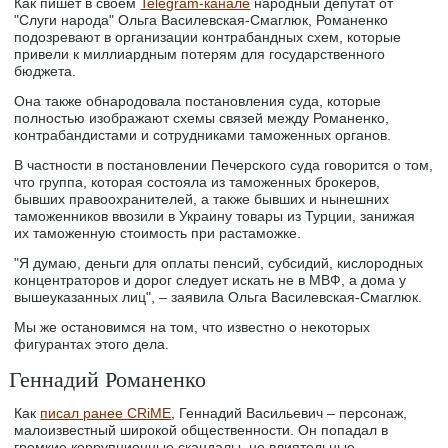
Как пишет в своем
Telegram-канале
народный депутат от
"Слуги народа" Ольга Василевская-Смаглюк, Романенко
подозревают в организации контрабандных схем, которые
привели к миллиардным потерям для государственного
бюджета.
Она также обнародовала постановления суда, которые
полностью изображают схемы связей между Романенко,
контрабандистами и сотрудниками таможенных органов.
В частности в постановлении Печерского суда говорится о том,
что группа, которая состояла из таможенных брокеров,
бывших правоохранителей, а также бывших и нынешних
таможенников ввозили в Украину товары из Турции, занижая
их таможенную стоимость при растаможке.
"Я думаю, деньги для оплаты пенсий, субсидий, кислородных
концентраторов и дорог следует искать не в МВФ, а дома у
вышеуказанных лиц", – заявила Ольга Василевская-Смаглюк.
Мы же остановимся на том, что известно о некоторых
фигурантах этого дела.
Геннадий Романенко
Как
писал ранее CRiME
, Геннадий Васильевич – персонаж,
малоизвестный широкой общественности. Он попадал в
громкие коррупционные скандалы, но влиятельные