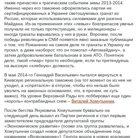
также причастен к трагическим событиям зимы 2013-2014.
Именно через его таможню оформлялись партии не
сертифицированных в Украине светошумовых гранат из
России, которые использовались силовиками для разгона
Майдана. Из-за применения этих «левых» боеприпасов увечья
получали не только протестующие, но и милиционеры –
иногда гранаты взрывались у них в руках. Впрочем, после
победы революции в СМИ появятся явно заказные публикации
о том, что Романенко на самом деле те гранаты в Украину не
пускал, а даже наоборот, что он помогал «Автомайдану», а
затем добровольческим батальонам в зоне АТО. Понятное
дело, такой «пиар» просто необходим, если ты претендуешь
на высокую «хлебную» должность.
В мае 2014-го Геннадий Васильевич пытался вернуться в
Киевскую региональную таможню (на тот момент он из нее не
уходил, а «спрятался» в отпуске, чтобы его нельзя было
уволить на законных основаниях, что, в прочем, не суть
важно). На уровне Верховной Рады его лоббировал еще один
«король» контрабандных схем –
Виталий Хомутынник
.
После бегства Януковича Хомутынник буквально на
следующий день вышел из Партии регионов и стал первым
заместителем председателя депутатской группы
«Экономическое развитие» (позже эта группа развалилась, и
Хомутынник создал новое депутатское объединение под
названием «Возрождение»). Группа вошла в новую коалицию