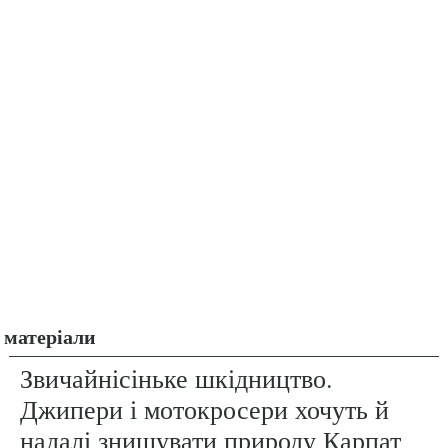
матеріали
Звичайнісіньке шкідництво.
Джипери і мотокросери хочуть й
надалі знищувати природу Карпат