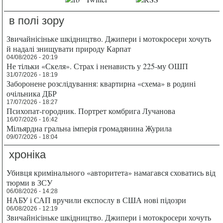
в полі зору
Звичайнісіньке шкідництво. Джипери і мотокросери хочуть
й надалі знищувати природу Карпат
04/08/2026 - 20:19
Не тільки «Скеля». Страх і ненависть у 225-му ОШП
31/07/2026 - 18:19
Заборонене розслідування: квартирна «схема» в родині
очільника ДБР
17/07/2026 - 18:27
Психопат-городник. Портрет комбрига Лучанова
16/07/2026 - 16:42
Мільярдна гральна імперія громадянина Журила
09/07/2026 - 18:04
хроніка
Убивця кримінального «авторитета» намагався сховатись від
тюрми в ЗСУ
06/08/2026 - 14:28
НАБУ і САП вручили експослу в США нові підозри
06/08/2026 - 12:19
Звичайнісіньке шкідництво. Джипери і мотокросери хочуть