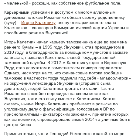
«маленькой» роскоши, как собственное футбольное поле.
Карьерными успехами и доступом к многомиллионным
денежным потокам Романенко обязан своему родственнику
(куму) –
Игорю Калетнику
, члену олигархического клана
Калетников – спонсоров Коммунистической партии Украины и
пособников режима Януковичей.
Игорь Калетник начал карьеру таможенника еще во времена
раннего Кучмы – в 1995 году. Янукович, став президентом в
2010 году, в благодарность за помощь коммунистов в захвате
за власть, назначил Калетника главой Государственной
таможенной службы. В 2012-м Калетник уходит в Верховную
Раду, став депутатом и заместителем спикера парламента.
Однако, несмотря на то, что финансовые потоки вообще и
таможню в частности тогда подмяли под себя «младоолигрхи»
из окружения Александра Януковича (старшего сына
диктатора), людей Калетника трогать не стали. Так что
Романенко спокойно пересидел на своем месте как
Януковича, так и его свиту вместе с Калетником. Кстати
сказать, нынче Игорь Калетниик пребывает в розыске по
уголовному делу о фальсификации голосования ВР по
приснопамятным «диктаторским законам», принятие которых,
как вы помните, спровоцировало зимой 2014-го уличные бои в
центре Киева.
Примечательно, что и Геннадий Романенко в какой-то мере