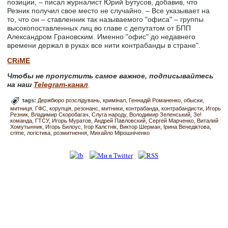
позиции, – писал журналист Юрий Бутусов, добавив, что
Резник получил свое место не случайно. – Все указывает на
то, что он – ставленник так называемого "офиса" – группы
высокопоставленных лиц во главе с депутатом от БПП
Александром Грановским. Именно "офис" до недавнего
времени держал в руках все нити контрабанды в стране".
CRiME
Чтобы не пропустить самое важное, подписывайтесь
на наш
Telegram-канал
.
tags:
Держбюро розслідувань
кримінал
Геннадій Романенко
обыски
митниця
ГФС
корупція
резонанс
митники
контрабанда
контрабандисти
Игорь
Резник
Владимир Скоробагач
Слуга народу
Володимир Зеленський
Зе!
команда
ГТСУ
Игорь Муратов
Андрей Павловский
Сергей Марченко
Виталий
Хомутынник
Игорь Билоус
Ігор Калєтнік
Виктор Шерман
Ірина Венедіктова
crime
логістика
розмитнення
Михайло Мірошніченко