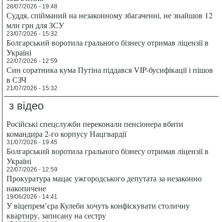
28/07/2026 - 19:48
Суддя, спійманий на незаконному збагаченні, не знайшов 12
млн грн для ЗСУ
23/07/2026 - 15:32
Болгарський воротила грального бізнесу отримав ліцензії в
Україні
22/07/2026 - 12:59
Син соратника кума Путіна піддався VIP-бусифікації і пішов
в СЗЧ
21/07/2026 - 15:32
з відео
Російські спецслужби переконали пенсіонера вбити
командира 2-го корпусу Нацгвардії
31/07/2026 - 19:45
Болгарський воротила грального бізнесу отримав ліцензії в
Україні
22/07/2026 - 12:59
Прокуратура мацає ужгородського депутата за незаконно
накопичене
19/06/2026 - 14:41
У віцепрем’єра Кулеби хочуть конфіскувати столичну
квартиру, записану на сестру