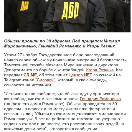
Обыски прошли по 30 адресам. Под прицелом Михаил
Мирошниченко, Геннадий Романенко и Игорь Резник.
Утром 27 ноября Государственное бюро расследований
начало серию обысков у начальника внутренней безопасности
Таможенной службы Михаила Мирошниченко и директора
Департамента по борьбе с контрабандой
Игоря Резника
. Как
передает
CRiME
, об этом пишет
Цензор.НЕТ
со ссылкой на
Telegram-канал
"Силовой"
, который, в свою очередь,
ссылается на источники.
"Источник также сообщает, что обыски идут у организатора
контрабандных схем экс-таможенника
Геннадия Романенко
(на фото его дом в Романкове). Обыски проводятся по 30
адресам - в офисах и по месту жительства фигурантов и
связанных лиц. Убытки по схемам оцениваются миллиардами.
Романенко уже 5 лет не работает на таможне, но уверенно
сидит на схемах и до последнего расставлял своих людей на
ключевые должности", - говорится в сообщении.