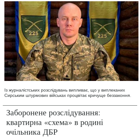
Із журналістських розслідувань випливає, що у виплеканих
Сирським штурмових військах процвітає кричуще беззаконня.
Заборонене розслідування:
квартирна «схема» в родині
очільника ДБР