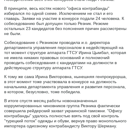
В принципе, весь костяк нового "офиса контрабанды"
избирался по одной схеме. Исключением не стал и его
главарь. Заявки на участие в конкурсе подали 24 человека. К
собеседованию был допущен только Резник. Резюме
остальных 23 кандидатов без пояснения причин рассмотрены
не были.
Собеседование с Резником проводила и.о. директора
департамента управления персоналом в недействующей на
тот момент структуре аппарата ГТСУ Ирина Цымбал, которая
не имела никаких правовых оснований и полномочий
проводить собеседования с кандидатами на должности в
действующую структуру аппарата ГТСУ.
К тому же сама Ирина Викторовна, нынешняя генпрокурорша,
в этот момент тоже участвовала в конкурсе на должность
начальника департамента управления и развития персонала,
в котором, безусловно, тоже победила.
В итоге спустя месяц работы новоназначенных
коррумпированных чиновников группа Резника фактически
совершила рейдерский захват украинской таможни. "Офису
контрабанды" удалось полностью взять под свой контроль
"турецкий поток" одежды и обуви, вернув право монопольного
импортера одиозному контрабандисту Виктору Шерману.