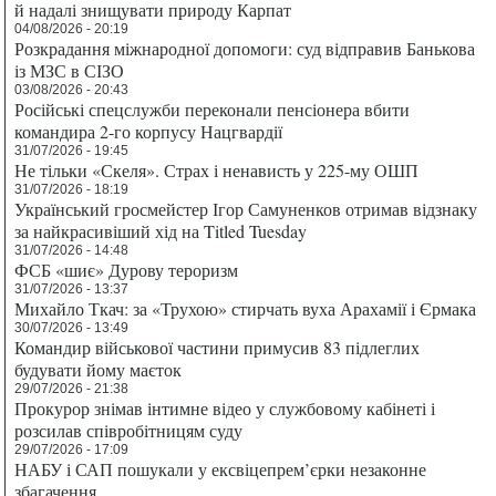
й надалі знищувати природу Карпат
04/08/2026 - 20:19
Розкрадання міжнародної допомоги: суд відправив Банькова
із МЗС в СІЗО
03/08/2026 - 20:43
Російські спецслужби переконали пенсіонера вбити
командира 2-го корпусу Нацгвардії
31/07/2026 - 19:45
Не тільки «Скеля». Страх і ненависть у 225-му ОШП
31/07/2026 - 18:19
Український гросмейстер Ігор Самуненков отримав відзнаку
за найкрасивіший хід на Titled Tuesday
31/07/2026 - 14:48
ФСБ «шиє» Дурову тероризм
31/07/2026 - 13:37
Михайло Ткач: за «Трухою» стирчать вуха Арахамії і Єрмака
30/07/2026 - 13:49
Командир військової частини примусив 83 підлеглих
будувати йому маєток
29/07/2026 - 21:38
Прокурор знімав інтимне відео у службовому кабінеті і
розсилав співробітницям суду
29/07/2026 - 17:09
НАБУ і САП пошукали у ексвіцепрем’єрки незаконне
збагачення