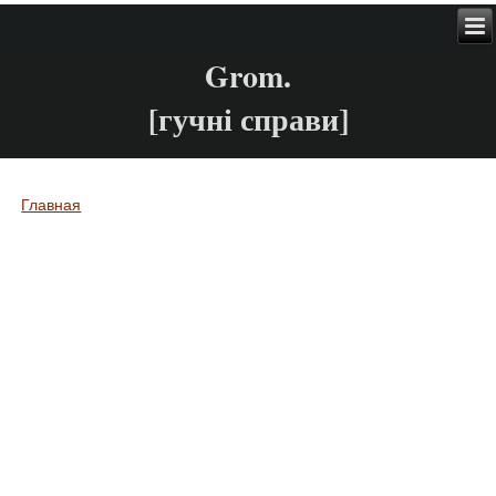
Grom.
[гучні справи]
Главная
Вы здесь