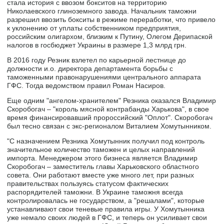
стала история с ввозом бокситов на территорию
Николаевского глиноземного завода. Начальник таможни
разрешил ввозить бокситы в режиме переработки, что привело
к уклонению от уплаты собственником предприятия,
российским олигархом, близким к Путину, Олегом Дерипаской
налогов в госбюджет Украины в размере 1,3 млрд грн.
В 2016 году Резник взлетел по карьерной лестнице до
должности и.о. директора департамента борьбы с
таможенными правонарушениями центрального аппарата
ГФС. Тогда ведомством правил Роман Насиров.
Еще одним "ангелом-хранителем" Резника оказался Владимир
Скоробогач – "король мясной контрабанды Харькова", в свое
время финансировавший пророссийский "Оплот". Скоробогач
был тесно связан с экс-регионалом Виталием Хомутынником.
"С назначением Резника Хомутынник получил под контроль
значительное количество таможен и целых направлений
импорта. Менеджером этого бизнеса является Владимир
Скоробогач – заместитель главы Харьковского областного
совета. Они работают вместе уже много лет, при разных
правительствах пользуясь статусом фактических
распорядителей таможни. В Украине таможня всегда
контролировалась не государством, а "решалами", которые
устанавливают свои теневые правила игры. У Хомутынника
уже немало своих людей в ГФС, и теперь он усиливает свои