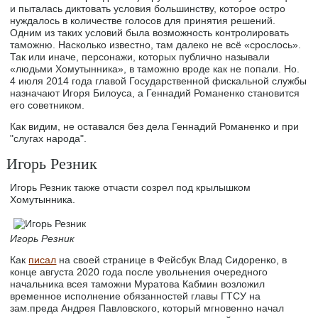
и пыталась диктовать условия большинству, которое остро
нуждалось в количестве голосов для принятия решений.
Одним из таких условий была возможность контролировать
таможню. Насколько известно, там далеко не всё «срослось».
Так или иначе, персонажи, которых публично называли
«людьми Хомутынника», в таможню вроде как не попали. Но.
4 июля 2014 года главой Государственной фискальной службы
назначают Игоря Билоуса, а Геннадий Романенко становится
его советником.
Как видим, не оставался без дела Геннадий Романенко и при
"слугах народа".
Игорь Резник
Игорь Резник также отчасти созрел под крылышком
Хомутынника.
Игорь Резник
Как
писал
на своей странице в Фейсбук Влад Сидоренко, в
конце августа 2020 года после увольнения очередного
начальника всея таможни Муратова Кабмин возложил
временное исполнение обязанностей главы ГТСУ на
зам.преда Андрея Павловского, который мгновенно начал