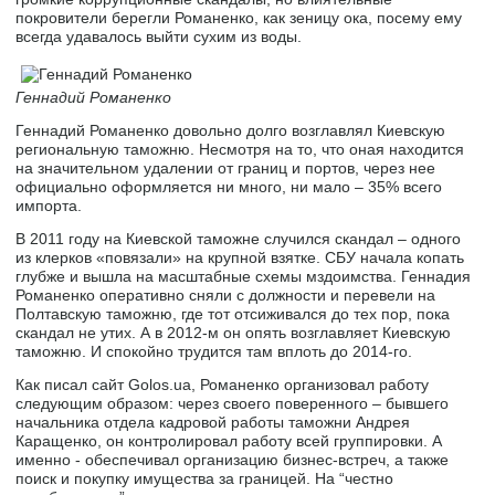
покровители берегли Романенко, как зеницу ока, посему ему
всегда удавалось выйти сухим из воды.
Геннадий Романенко
Геннадий Романенко довольно долго возглавлял Киевскую
региональную таможню. Несмотря на то, что оная находится
на значительном удалении от границ и портов, через нее
официально оформляется ни много, ни мало – 35% всего
импорта.
В 2011 году на Киевской таможне случился скандал – одного
из клерков «повязали» на крупной взятке. СБУ начала копать
глубже и вышла на масштабные схемы мздоимства. Геннадия
Романенко оперативно сняли с должности и перевели на
Полтавскую таможню, где тот отсиживался до тех пор, пока
скандал не утих. А в 2012-м он опять возглавляет Киевскую
таможню. И спокойно трудится там вплоть до 2014-го.
Как писал сайт Golos.ua, Романенко организовал работу
следующим образом: через своего поверенного – бывшего
начальника отдела кадровой работы таможни Андрея
Каращенко, он контролировал работу всей группировки. А
именно - обеспечивал организацию бизнес-встреч, а также
поиск и покупку имущества за границей. На “честно