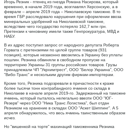
Игорь Резник - птенец из гнезда Романа Насирова, который
временно, в начале 2019 года, возглавлял Херсонскую, а в
феврале – апреле 2019 года – Николаевскую таможню. В то
время ГБР расследовало нарушения при оформлении ввоза
минеральных удобрений на Николаевской таможне,
вследствие чего государство потеряло 162,7 млн грн.
Претензии к чиновнику имели также Генпрокуратура, МВД и
НАБУ.
В их адрес поступил запрос от народного депутата Роберта
Горвата с претензиями по целой группе товаров (931
позиция), которые незаконно ввозились в Украину без уплаты
пошлин. Резника обвиняли в свободном пропуске на
территорию Украины 31 группы российских товаров. Грузы
принадлежали ЧП "Укрхимтрест", ООО "Белор Украина", ООО
"Вибо-Транс" и нескольким другим фирмам-импортерам.
Кроме того, Резника подозревали в причастности к краже
более тысячи тонн контрабандного ячменя со склада в
Николаеве в начале апреля 2019-го. Задержанный на таможне
ячмень, который пыталось нелегально ввезти ООО "ЮГ-
Резерв" через ООО "Ника Транс Логистика", был отдан
Резником на хранение в складах ООО "Аскет Шиппинг". А 5
апреля обнаружилось, что весь ячмень таинственным образом
исчез.
Но "вишенкой на торте" махинаций таможенника Резника