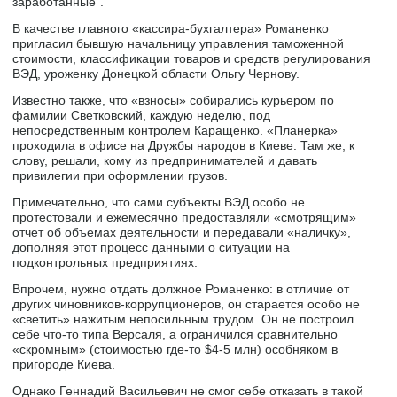
заработанные”.
В качестве главного «кассира-бухгалтера» Романенко
пригласил бывшую начальницу управления таможенной
стоимости, классификации товаров и средств регулирования
ВЭД, уроженку Донецкой области Ольгу Чернову.
Известно также, что «взносы» собирались курьером по
фамилии Светковский, каждую неделю, под
непосредственным контролем Каращенко. «Планерка»
проходила в офисе на Дружбы народов в Киеве. Там же, к
слову, решали, кому из предпринимателей и давать
привилегии при оформлении грузов.
Примечательно, что сами субъекты ВЭД особо не
протестовали и ежемесячно предоставляли «смотрящим»
отчет об объемах деятельности и передавали «наличку»,
дополняя этот процесс данными о ситуации на
подконтрольных предприятиях.
Впрочем, нужно отдать должное Романенко: в отличие от
других чиновников-коррупционеров, он старается особо не
«светить» нажитым непосильным трудом. Он не построил
себе что-то типа Версаля, а ограничился сравнительно
«скромным» (стоимостью где-то $4-5 млн) особняком в
пригороде Киева.
Однако Геннадий Васильевич не смог себе отказать в такой