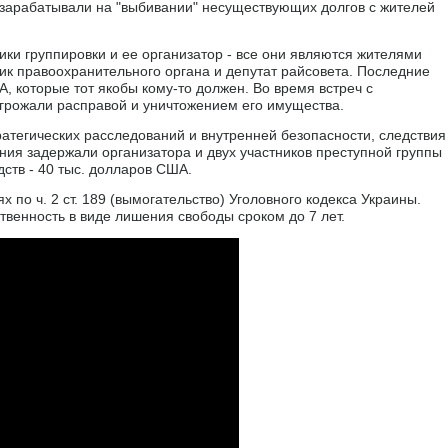
 зарабатывали на "выбивании" несуществующих долгов с жителей
ики группировки и ее организатор - все они являются жителями
ик правоохранительного органа и депутат райсовета. Последние
, которые тот якобы кому-то должен. Во время встреч с
рожали расправой и уничтожением его имущества.
ратегических расследований и внутренней безопасности, следствия
ния задержали организатора и двух участников преступной группы
ств - 40 тыс. долларов США.
по ч. 2 ст. 189 (вымогательство) Уголовного кодекса Украины.
твенность в виде лишения свободы сроком до 7 лет.