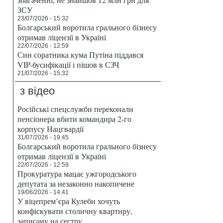
ЗСУ
23/07/2026 - 15:32
Болгарський воротила грального бізнесу
отримав ліцензії в Україні
22/07/2026 - 12:59
Син соратника кума Путіна піддався
VIP-бусифікації і пішов в СЗЧ
21/07/2026 - 15:32
з відео
Російські спецслужби переконали
пенсіонера вбити командира 2-го
корпусу Нацгвардії
31/07/2026 - 19:45
Болгарський воротила грального бізнесу
отримав ліцензії в Україні
22/07/2026 - 12:59
Прокуратура мацає ужгородського
депутата за незаконно накопичене
19/06/2026 - 14:41
У віцепрем’єра Кулеби хочуть
конфіскувати столичну квартиру,
записану на сестру