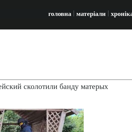
головна
матеріали
хронік
ейский сколотили банду матерых