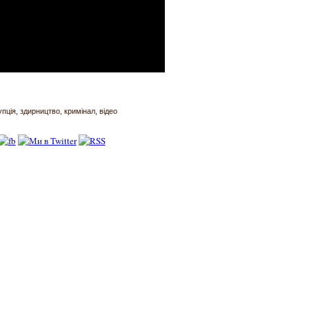
упція
здирництво
кримінал
відео