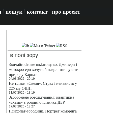
а
пошук
контакт
про проект
в полі зору
Звичайнісіньке шкідництво. Джипери і
мотокросери хочуть й надалі знищувати
природу Карпат
04/08/2026 - 20:19
Не тільки «Скеля». Страх і ненависть у
225-му ОШП
31/07/2026 - 18:19
Заборонене розслідування: квартирна
«схема» в родині очільника ДБР
17/07/2026 - 18:27
Психопат-городник. Портрет комбрига