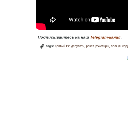
Подписывайтесь на наш
Telegram-канал
.
tags:
Кривий Ріг
депутати
рэкет
рэкетиры
поліція
кор