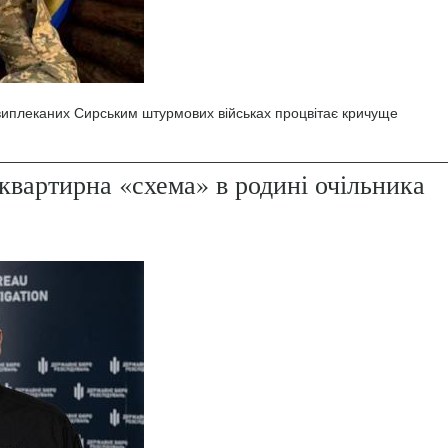
 виплеканих Сирським штурмових військах процвітає кричуще
квартирна «схема» в родині очільника