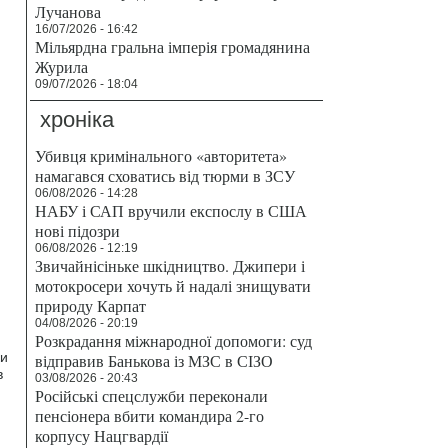
Лучанова
16/07/2026 - 16:42
Мільярдна гральна імперія громадянина
Журила
09/07/2026 - 18:04
хроніка
Убивця кримінального «авторитета»
намагався сховатись від тюрми в ЗСУ
06/08/2026 - 14:28
НАБУ і САП вручили експослу в США
нові підозри
06/08/2026 - 12:19
Звичайнісіньке шкідництво. Джипери і
мотокросери хочуть й надалі знищувати
природу Карпат
04/08/2026 - 20:19
Розкрадання міжнародної допомоги: суд
ки
відправив Банькова із МЗС в СІЗО
в
03/08/2026 - 20:43
Російські спецслужби переконали
пенсіонера вбити командира 2-го
корпусу Нацгвардії