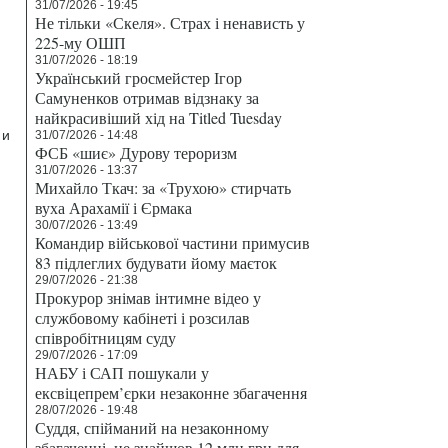
31/07/2026 - 19:45
Не тільки «Скеля». Страх і ненависть у
225-му ОШП
31/07/2026 - 18:19
Український гросмейстер Ігор
Самуненков отримав відзнаку за
найкрасивіший хід на Titled Tuesday
 и
31/07/2026 - 14:48
ФСБ «шиє» Дурову тероризм
31/07/2026 - 13:37
Михайло Ткач: за «Трухою» стирчать
вуха Арахамії і Єрмака
30/07/2026 - 13:49
Командир військової частини примусив
83 підлеглих будувати йому маєток
29/07/2026 - 21:38
Прокурор знімав інтимне відео у
службовому кабінеті і розсилав
співробітницям суду
29/07/2026 - 17:09
НАБУ і САП пошукали у
ексвіцепрем’єрки незаконне збагачення
28/07/2026 - 19:48
Суддя, спійманий на незаконному
збагаченні, не знайшов 12 млн грн для