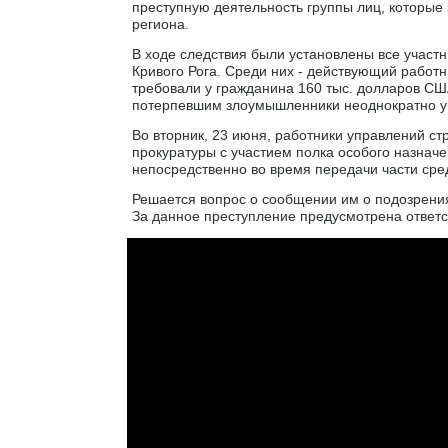
преступную деятельность группы лиц, которые
региона.
В ходе следствия были установлены все участн
Кривого Рога. Среди них - действующий работн
требовали у гражданина 160 тыс. долларов США
потерпевшим злоумышленники неоднократно уг
Во вторник, 23 июня, работники управлений ст
прокуратуры с участием полка особого назначе
непосредственно во время передачи части сред
Решается вопрос о сообщении им о подозрениях 
За данное преступление предусмотрена ответс