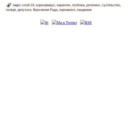
tags:
covid-19
коронавирус
карантин
політика
резонанс
суспільство
поліція
депутати
Верховная Рада
парламент
пандемия