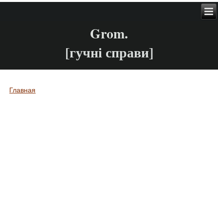
Grom.
[гучні справи]
Главная
Вы здесь