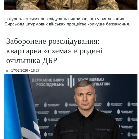
Із журналістських розслідувань випливає, що у виплеканих
Сирським штурмових військах процвітає кричуще беззаконня.
Заборонене розслідування:
квартирна «схема» в родині
очільника ДБР
пт, 17/07/2026 - 18:27