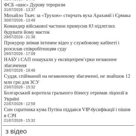
ФСБ «шиє» Дурову тероризм
31/07/2026 - 13:37
Михайло Ткач: за «Трухою» стирчать вуха Арахамії і Єрмака
30/07/2026 - 13:49
Командир військової частини примусив 83 підлеглих
будувати йому маєток
29/07/2026 - 21:38
Прокурор знімав інтимне відео у службовому кабінеті і
розсилав співробітницям суду
29/07/2026 - 17:09
НАБУ і САП пошукали у ексвіцепрем’єрки незаконне
збагачення
28/07/2026 - 19:48
Суддя, спійманий на незаконному збагаченні, не знайшов 12
млн грн для ЗСУ
23/07/2026 - 15:32
Болгарський воротила грального бізнесу отримав ліцензії в
Україні
22/07/2026 - 12:59
Син соратника кума Путіна піддався VIP-бусифікації і пішов
в СЗЧ
21/07/2026 - 15:32
з відео