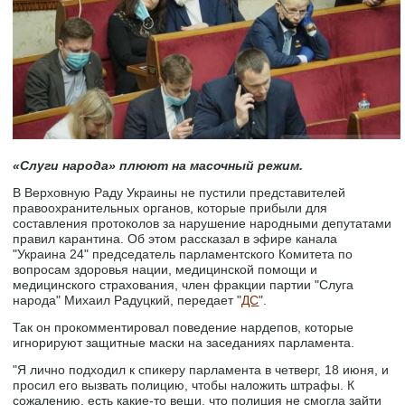
«Слуги народа» плюют на масочный режим.
В Верховную Раду Украины не пустили представителей
правоохранительных органов, которые прибыли для
составления протоколов за нарушение народными депутатами
правил карантина. Об этом рассказал в эфире канала
"Украина 24" председатель парламентского Комитета по
вопросам здоровья нации, медицинской помощи и
медицинского страхования, член фракции партии "Слуга
народа" Михаил Радуцкий, передает "
ДС
".
Так он прокомментировал поведение нардепов, которые
игнорируют защитные маски на заседаниях парламента.
"Я лично подходил к спикеру парламента в четверг, 18 июня, и
просил его вызвать полицию, чтобы наложить штрафы. К
сожалению, есть какие-то вещи, что полиция не смогла зайти