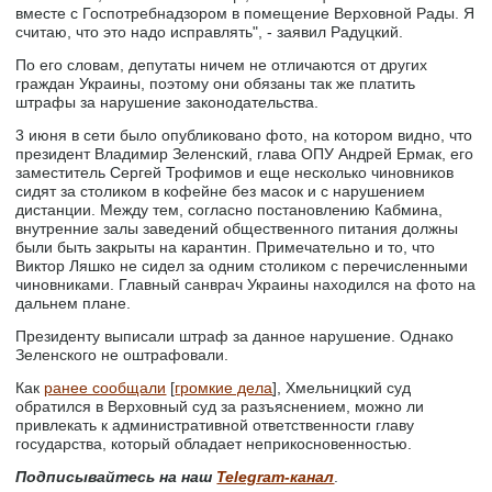
вместе с Госпотребнадзором в помещение Верховной Рады. Я
считаю, что это надо исправлять", - заявил Радуцкий.
По его словам, депутаты ничем не отличаются от других
граждан Украины, поэтому они обязаны так же платить
штрафы за нарушение законодательства.
3 июня в сети было опубликовано фото, на котором видно, что
президент Владимир Зеленский, глава ОПУ Андрей Ермак, его
заместитель Сергей Трофимов и еще несколько чиновников
сидят за столиком в кофейне без масок и с нарушением
дистанции. Между тем, согласно постановлению Кабмина,
внутренние залы заведений общественного питания должны
были быть закрыты на карантин. Примечательно и то, что
Виктор Ляшко не сидел за одним столиком с перечисленными
чиновниками. Главный санврач Украины находился на фото на
дальнем плане.
Президенту выписали штраф за данное нарушение. Однако
Зеленского не оштрафовали.
Как
ранее сообщали
[
громкие дела
], Хмельницкий суд
обратился в Верховный суд за разъяснением, можно ли
привлекать к административной ответственности главу
государства, который обладает неприкосновенностью.
Подписывайтесь на наш
Telegram-канал
.