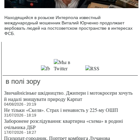
Находящийся в розыске Интерпола известный
международный мошенник Виталий Юрченко продолжает
вербовать людей на постсоветском пространстве в интересах
ФСБ.
в полі зору
Звичайнісіньке шкідництво. Джипери і мотокросери хочуть
й надалі знищувати природу Карпат
04/08/2026 - 20:19
Не тільки «Скеля». Страх і ненависть у 225-му ОШП
31/07/2026 - 18:19
Заборонене розслідування: квартирна «схема» в родині
очільника ДБР
17/07/2026 - 18:27
Психопат-городник. Портрет комбрига Лучанова