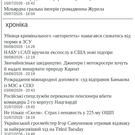
16/07/2026 - 16:42
Мільярдна гральна імперія громадянина Журила
09/07/2026 - 18:04
хроніка
Убивця кримінального «авторитета» намагався сховатись від
тюрми в ЗСУ
06/08/2026 - 14:28
НАБУ і САП вручили експослу в США нові підозри
06/08/2026 - 12:19
Звичайнісіньке шкідництво. Джипери і мотокросери хочуть
й надалі знищувати природу Карпат
04/08/2026 - 20:19
Розкрадання міжнародної допомоги: суд відправив Банькова
із МЗС в СІЗО
03/08/2026 - 20:43
Російські спецслужби переконали пенсіонера вбити
командира 2-го корпусу Нацгвардії
31/07/2026 - 19:45
Не тільки «Скеля». Страх і ненависть у 225-му ОШП
31/07/2026 - 18:19
Український гросмейстер Ігор Самуненков отримав відзнаку
за найкрасивіший хід на Titled Tuesday
31/07/2026 - 14:48