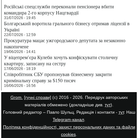
Російські спецслужби переконали пенсіонера вбити
командира 2-го корпусу Нацгвардії
31/07/2026 - 19:45
Болгарський воротила грального бізнесу отримав ліцензії в
Україні
22/07/2026 - 12:59
Прокуратура мацає ужгородського депутата за незаконно
накопичене
19/06/2026 - 14:41
У віцепрем’єра Кулеби хочуть конфіскувати столичну
квартиру, записану на сестру
17/06/2026 - 18:19
Співробітник СБУ пропонував бізнесмену закрити
кримінальну справу за $150 тисяч
16/06/2026 - 16:56
Grom.
[гучні справи]
(с) 2016 - 2026. Передрук авторських
матеріалів обмежено (докладніше див.
тут
).
Головний редактор – Павло Шульц. Редакція і контакти -
тут
. Наш
Telegram-канал
.
Політика конфіденційності, захист персональних даних та файли
cookies
.