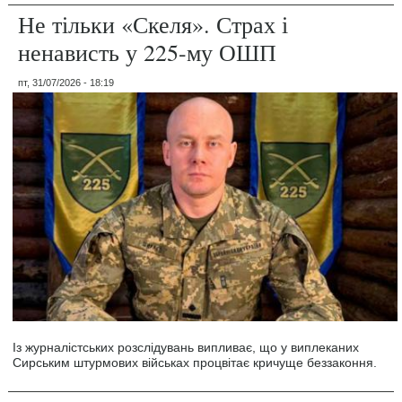
Не тільки «Скеля». Страх і
ненависть у 225-му ОШП
пт, 31/07/2026 - 18:19
Із журналістських розслідувань випливає, що у виплеканих
Сирським штурмових військах процвітає кричуще беззаконня.