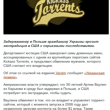
Задержанному в Польше гражданину Украины грозит
экстрадиция в США с серьезными последствиями.
Департамент юстиции США заморозил семь доменных имен,
ассоциированных с одним из крупнейших пиратских сайтов
Kickass Torrents, и предъявил обвинение мужчине, которого
США считают его владельцем.
Об этом со ссылкой на издание
Variety
сообщает
«Украинская
правда»
.
Американские власти утверждают, что 30-летний Артем Ваулин
из Харькова в среду был задержан в Польше, и США
потребуют его экстрадиции, чтобы судить.
Ваулина обвиняют в том, что он владеет и управляет торрент-
сайтом, который с момента запуска в 2008 году дал
незаконное загрузки контента на более $1 млрд. Также