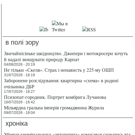
в полі зору
Звичайнісіньке шкідництво. Джипери і мотокросери хочуть
й надалі знищувати природу Карпат
04/08/2026 - 20:19
Не тільки «Скеля». Страх і ненависть у 225-му ОШП
31/07/2026 - 18:19
Заборонене розслідування: квартирна «схема» в родині
очільника ДБР
17/07/2026 - 18:27
Психопат-городник. Портрет комбрига Лучанова
16/07/2026 - 16:42
Мільярдна гральна імперія громадянина Журила
09/07/2026 - 18:04
хроніка
Убивця кримінального «авторитета» намагався сховатись від