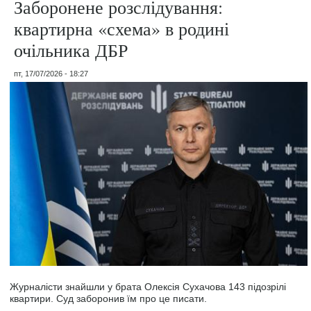
Заборонене розслідування:
квартирна «схема» в родині
очільника ДБР
пт, 17/07/2026 - 18:27
Журналісти знайшли у брата Олексія Сухачова 143 підозрілі
квартири. Суд заборонив їм про це писати.