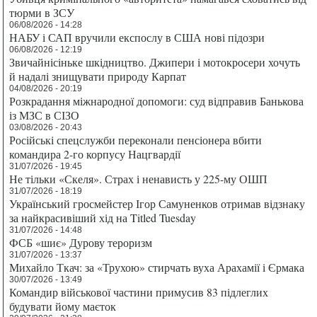
тюрми в ЗСУ
06/08/2026 - 14:28
НАБУ і САП вручили експослу в США нові підозри
06/08/2026 - 12:19
Звичайнісіньке шкідництво. Джипери і мотокросери хочуть
й надалі знищувати природу Карпат
04/08/2026 - 20:19
Розкрадання міжнародної допомоги: суд відправив Банькова
із МЗС в СІЗО
03/08/2026 - 20:43
Російські спецслужби переконали пенсіонера вбити
командира 2-го корпусу Нацгвардії
31/07/2026 - 19:45
Не тільки «Скеля». Страх і ненависть у 225-му ОШП
31/07/2026 - 18:19
Український гросмейстер Ігор Самуненков отримав відзнаку
за найкрасивіший хід на Titled Tuesday
31/07/2026 - 14:48
ФСБ «шиє» Дурову тероризм
31/07/2026 - 13:37
Михайло Ткач: за «Трухою» стирчать вуха Арахамії і Єрмака
30/07/2026 - 13:49
Командир військової частини примусив 83 підлеглих
будувати йому маєток