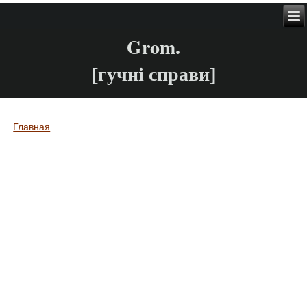
Grom.
[гучні справи]
Главная
Вы здесь