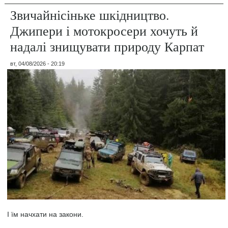
Звичайнісіньке шкідництво.
Джипери і мотокросери хочуть й
надалі знищувати природу Карпат
вт, 04/08/2026 - 20:19
І їм начхати на закони.