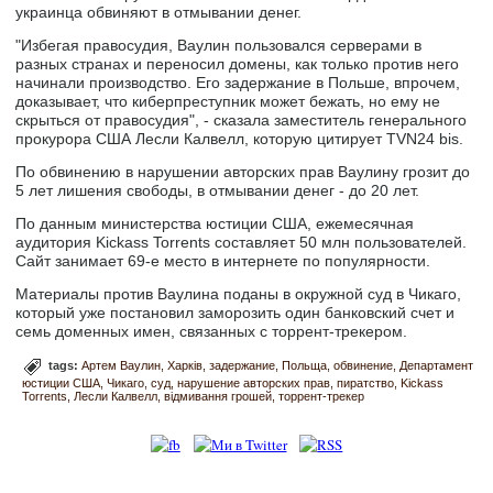
украинца обвиняют в отмывании денег.
"Избегая правосудия, Ваулин пользовался серверами в
разных странах и переносил домены, как только против него
начинали производство. Его задержание в Польше, впрочем,
доказывает, что киберпреступник может бежать, но ему не
скрыться от правосудия", - сказала заместитель генерального
прокурора США Лесли Калвелл, которую цитирует TVN24 bis.
По обвинению в нарушении авторских прав Ваулину грозит до
5 лет лишения свободы, в отмывании денег - до 20 лет.
По данным министерства юстиции США, ежемесячная
аудитория Kickass Torrents составляет 50 млн пользователей.
Сайт занимает 69-е место в интернете по популярности.
Материалы против Ваулина поданы в окружной суд в Чикаго,
который уже постановил заморозить один банковский счет и
семь доменных имен, связанных с торрент-трекером.
tags:
Артем Ваулин
Харків
задержание
Польща
обвинение
Департамент
юстиции США
Чикаго
суд
нарушение авторских прав
пиратство
Kickass
Torrents
Лесли Калвелл
відмивання грошей
торрент-трекер