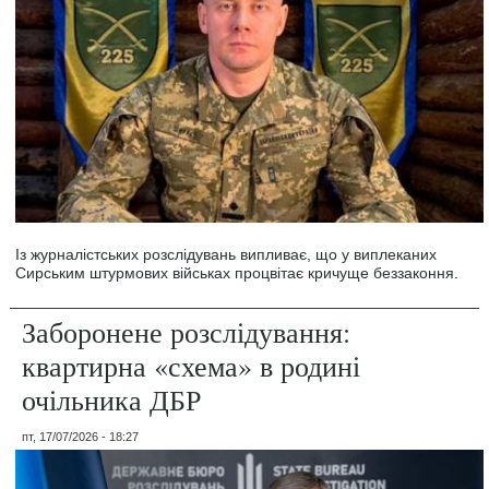
Із журналістських розслідувань випливає, що у виплеканих
Сирським штурмових військах процвітає кричуще беззаконня.
Заборонене розслідування:
квартирна «схема» в родині
очільника ДБР
пт, 17/07/2026 - 18:27