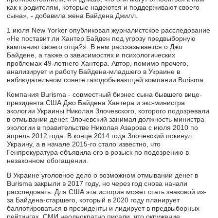
как к родителям, которые надеются и поддерживают своего
сына», - добавила жена Байдена Джилл.
1 июля New Yorker опубликовал журналистское расследование
«Не поставит ли Хантер Байден под угрозу предвыборную
кампанию своего отца?». В нем рассказывается о Джо
Байдене, а также о зависимостях и психологических
проблемах 49-летнего Хантера. Автор, помимо прочего,
анализирует и работу Байдена-младшего в Украине в
наблюдательном совете газодобывающей компании Burisma.
Компания Burisma - совместный бизнес сына бывшего вице-
президента США Джо Байдена Хантера и экс-министра
экологии Украины Николая Злочевского, которого подозревали
в отмывании денег. Злочевский занимал должность министра
экологии в правительстве Николая Азарова с июля 2010 по
апрель 2012 года. В конце 2014 года Злочевский покинул
Украину, а в начале 2015-го стало известно, что
Генпрокуратура объявила его в розыск по подозрению в
незаконном обогащении.
В Украине уголовное дело о возможном отмывании денег в
Burisma закрыли в 2017 году, но через год снова начали
расследовать. Для США эта история может стать знаковой из-
за Байдена-старшего, который в 2020 году планирует
баллотироваться в президенты и лидирует в предвыборных
рейтингах. СМИ неоднократно писали, что окружение