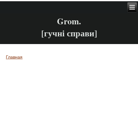
Grom.
[гучні справи]
Главная
Вы здесь