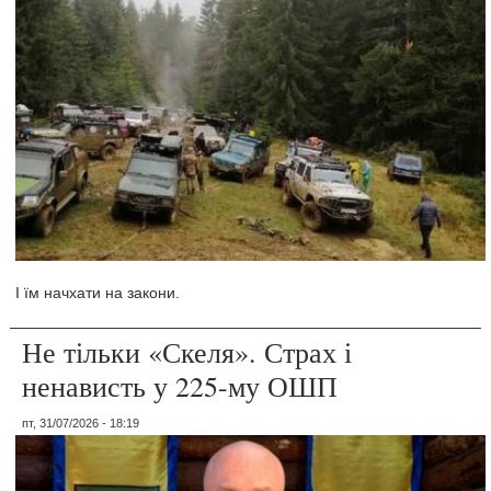
І їм начхати на закони.
Не тільки «Скеля». Страх і
ненависть у 225-му ОШП
пт, 31/07/2026 - 18:19