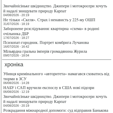
Звичайнісіньке шкідництво. Джипери і мотокросери хочуть
й надалі знищувати природу Карпат
04/08/2026 - 20:19
Не тільки «Скеля». Страх і ненависть у 225-му ОШП
31/07/2026 - 18:19
Заборонене розслідування: квартирна «схема» в родині
очільника ДБР
17/07/2026 - 18:27
Психопат-городник. Портрет комбрига Лучанова
16/07/2026 - 16:42
Мільярдна гральна імперія громадянина Журила
09/07/2026 - 18:04
хроніка
Убивця кримінального «авторитета» намагався сховатись від
тюрми в ЗСУ
06/08/2026 - 14:28
НАБУ і САП вручили експослу в США нові підозри
06/08/2026 - 12:19
Звичайнісіньке шкідництво. Джипери і мотокросери хочуть
й надалі знищувати природу Карпат
04/08/2026 - 20:19
Розкрадання міжнародної допомоги: суд відправив Банькова