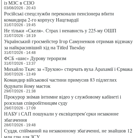
із МЗС в СІЗО
03/08/2026 - 20:43
Російські спецслужби переконали пенсіонера вбити
командира 2-го корпусу Нацгвардії
31/07/2026 - 19:45
Не тільки «Скеля». Страх і ненависть у 225-му ОШП
31/07/2026 - 18:19
Український гросмейстер Ігор Самуненков отримав відзнаку
за найкрасивіший хід на Titled Tuesday
31/07/2026 - 14:48
ФСБ «шиє» Дурову тероризм
31/07/2026 - 13:37
Михайло Ткач: за «Трухою» стирчать вуха Арахамії і Єрмака
30/07/2026 - 13:49
Командир військової частини примусив 83 підлеглих
будувати йому маєток
29/07/2026 - 21:38
Прокурор знімав інтимне відео у службовому кабінеті і
розсилав співробітницям суду
29/07/2026 - 17:09
НАБУ і САП пошукали у ексвіцепрем’єрки незаконне
збагачення
28/07/2026 - 19:48
Суддя, спійманий на незаконному збагаченні, не знайшов 12
млн грн для ЗСУ