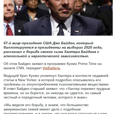
47-й вице-президент США Джо Байден, который
баллотируется в президенты на выборах 2020 года,
рассказал о борьбе своего сына Хантера Байдена с
алкогольной и наркотической зависимостью.
Об этом Байден заявил в программе Куомо Prime Time на
канале CNN, передает
theБабель
.
Ведущий Крис Куомо упомянул Хантера в контексте недавней
статьи в New Yorker, в которой подробно описывались его
проблемы со злоупотреблением психоактивными веществами.
В ответ Байден-старший заявил, что «Хантер пережил трудные
времена, но он борется, он никогда не сдается, он самый
честный и порядочный человек, которого я знаю».
«Мы видели его борьбу, и знаем, что большинство
американских семей имеют дело с подобным
противостоянием, и я думаю, что они могут относиться к нам