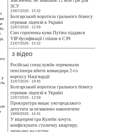
ЗСУ
23/07/2026 - 15:32
л
Болгарський воротила грального бізнесу
же
отримав ліцензії в Україні
ми
22/07/2026 - 12:59
Но
Син соратника кума Путіна піддався
у
VIP-бусифікації і пішов в СЗЧ
а,
21/07/2026 - 15:32
з відео
ого
Російські спецслужби переконали
пенсіонера вбити командира 2-го
корпусу Нацгвардії
 у
31/07/2026 - 19:45
ель
Болгарський воротила грального бізнесу
отримав ліцензії в Україні
22/07/2026 - 12:59
Прокуратура мацає ужгородського
для
депутата за незаконно накопичене
е
19/06/2026 - 14:41
У віцепрем’єра Кулеби хочуть
конфіскувати столичну квартиру,
записану на сестру