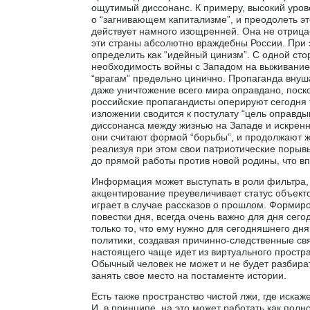
ощутимый диссонанс. К примеру, высокий уров
о “загнивающем капитализме”, и преодолеть э
действует намного изощренней. Она не отрицае
эти страны абсолютно враждебны России. При
определить как “идейный цинизм”. С одной ст
необходимость войны с Западом на выживание,
“врагам” предельно цинично. Пропаганда внушае
даже уничтожение всего мира оправдано, поско
российские пропагандисты оперируют сегодня 
изложении сводится к постулату “цель оправдыв
диссонанса между жизнью на Западе и искренн
они считают формой “борьбы”, и продолжают жи
реализуя при этом свои патриотические порывы
до прямой работы против новой родины, что в
Информация может выступать в роли фильтра, ко
акцентирование преувеличивает статус объект
играет в случае рассказов о прошлом. Формиро
повестки дня, всегда очень важно для дня сего
только то, что ему нужно для сегодняшнего д
политики, создавая причинно-следственные св
настоящего чаще идет из виртуального простра
Обычный человек не может и не будет разбират
занять свое место на постаменте истории.
Есть также пространство чистой лжи, где иск
И, в принципе, на это может работать как полн