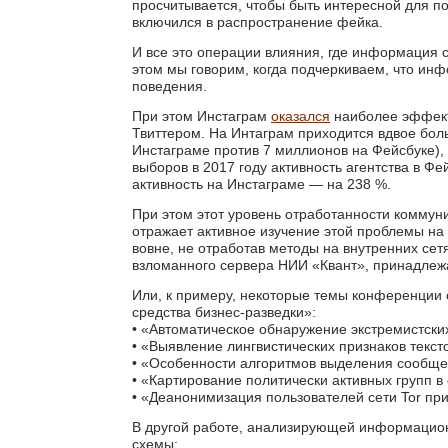
просчитывается, чтобы быть интересной для по
включился в распространение фейка.
И все это операции влияния, где информация
этом мы говорим, когда подчеркиваем, что инф
поведения.
При этом Инстаграм
оказался
наиболее эффект
Твиттером. На Интаграм приходится вдвое бол
Инстаграме против 7 миллионов на Фейсбуке),
выборов в 2017 году активность агентства в Фе
активность на Инстаграме — на 238 %.
При этом этот уровень отработанности коммун
отражает активное изучение этой проблемы на 
вовне, не отработав методы на внутренних сет
взломанного сервера НИИ «Квант», принадле
Или, к примеру, некоторые темы конференции 
средства бизнес-разведки»:
• «Автоматическое обнаружение экстремистских
• «Выявление лингвистических признаков текст
• «Особенности алгоритмов выделения сообщес
• «Картирование политически активных групп в
• «Деанонимизация пользователей сети Tor пр
В другой работе, анализирующей информацио
схемы: