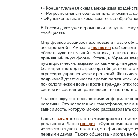
• «Концептуальная схема механизма воздейст
• «Ретроспективный социолингвистический ана
• «Функциональная схема комплекса обработ
В России даже уже иеромонахи пишут на тему
сообщества.
Мир фейков осваивает все новые и новые облас
электроникой в Амазоне
являются
фейковыми. 
область чувствительной политики, то никто так 
принявший иную форму. Кстати, и Украина вп
публицистически, задавая их как «лиц, чья де
благоприятного для агрессора общественного м
агрессора управленческих решений. Фактическ
подрывной деятельности против политических 
психологической войны против граждан этих го
систем из состояния равновесия, в частности 
Человек окружен техническими информационным
негативы. Это касается как смартфонов, так и
зависимость, которую можно рассматривать ср
Ланье
назвал
техгигантов «империями по моди
реальности. Ланье
говорит
: «Существующая поб
человека вступают в контакт, это финансирует
первыми двумя. Такого общества никогда не б