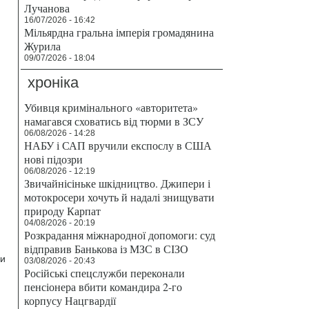
Лучанова
16/07/2026 - 16:42
Мільярдна гральна імперія громадянина
Журила
09/07/2026 - 18:04
хроніка
Убивця кримінального «авторитета»
намагався сховатись від тюрми в ЗСУ
06/08/2026 - 14:28
НАБУ і САП вручили експослу в США
нові підозри
06/08/2026 - 12:19
Звичайнісіньке шкідництво. Джипери і
мотокросери хочуть й надалі знищувати
природу Карпат
04/08/2026 - 20:19
Розкрадання міжнародної допомоги: суд
відправив Банькова із МЗС в СІЗО
ри
03/08/2026 - 20:43
Російські спецслужби переконали
пенсіонера вбити командира 2-го
корпусу Нацгвардії