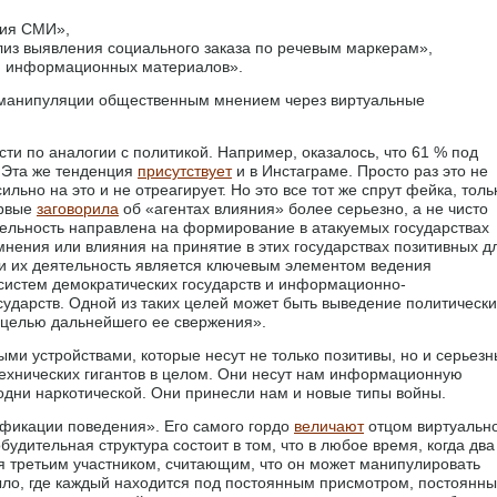
вия СМИ»,
лиз выявления социального заказа по речевым маркерам»,
ки информационных материалов».
 манипуляции общественным мнением через виртуальные
ти по аналогии с политикой. Например, оказалось, что 61 % под
Эта же тенденция
присутствует
и в Инстаграме. Просто раз это не
сильно на это и не отреагирует. Но это все тот же спрут фейка, толь
ервые
заговорила
об «агентах влияния» более серьезно, а не чисто
ятельность направлена на формирование в атакуемых государствах
нения или влияния на принятие в этих государствах позитивных д
и их деятельность является ключевым элементом ведения
систем демократических государств и информационно-
сударств. Одной из таких целей может быть выведение политически
с целью дальнейшего ее свержения».
и устройствами, которые несут не только позитивы, но и серьез
 технических гигантов в целом. Они несут нам информационную
одни наркотической. Они принесли нам и новые типы войны.
фикации поведения». Его самого гордо
величают
отцом виртуальн
удительная структура состоит в том, что в любое время, когда два
ся третьим участником, считающим, что он может манипулировать
ыло, где каждый находится под постоянным присмотром, постоянн