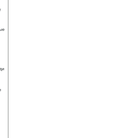
т
мые
ди
е