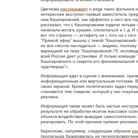
Цветкова
рассказывает
о ряде таких фильмов и
интереснее выступил первый заместитель пред
нам Кашпировский, как эффектно у него все па
рассказал, что с Кашпировским ездили четыре
начинали мотать руками, отключаться и т. д. И
вот что странно — эстафету ни с того ни с сег
“Прямой эфир” вышло с темой “Кашпировский-75
не все смогли насладиться — видимо, поэтом
вариацией на тему “Кашпировский-75: исповедь
всей России дает установки. И только команде
Кашпировского о секрете его феноменальной по
чудотворца”».
Информация идет в сцепке с вниманием, призв
информационным или виртуальным потокам. Все
своих экранов. Кроме политических задач пере
становится тем товаром, который у них покупа
реклама.
Информация также может быть частью инструме
результате ее обработки мозгом массовое соз
объекта воздействия выводам самостоятельно.
реагировать. По этой причине прямая реклама
Кириллова, например, следующим образом
ра
пропаганда базировалась на легкоопровергаем