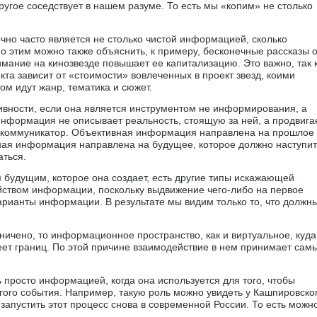
ругое соседствует в нашем разуме. То есть мы «копим» не столько
чно часто является не столько чистой информацией, сколько
 этим можно также объяснить, к примеру, бесконечные рассказы 
имание на кинозвезде повышает ее капитализацию. Это важно, так 
кта зависит от «стоимости» вовлеченных в проект звезд, коими
ом идут жанр, тематика и сюжет.
вности, если она является инструментом не информирования, а
нформация не описывает реальность, стоящую за ней, а продвига
н коммуникатор. Объективная информация направлена на прошлое
ная информация направлена на будущее, которое должно наступит
аться.
будущим, которое она создает, есть другие типы искажающей
ством информации, поскольку выдвижение чего-либо на первое
арианты информации. В результате мы видим только то, что должн
ничено, то информационное пространство, как и виртуальное, куда
меет границ. По этой причине взаимодействие в нем принимает сам
 просто информацией, когда она используется для того, чтобы
гого события. Например, такую роль можно увидеть у Кашпировско
 запустить этот процесс снова в современной России. То есть можн