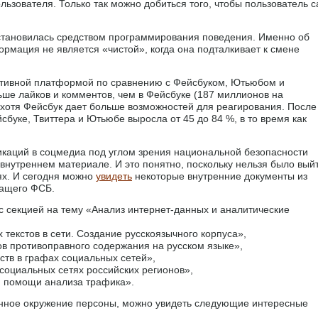
льзователя. Только так можно добиться того, чтобы пользователь 
 становилась средством программирования поведения. Именно об
ормация не является «чистой», когда она подталкивает к смене
ивной платформой по сравнению с Фейсбуком, Ютьюбом и
ьше лайков и комментов, чем в Фейсбуке (187 миллионов на
 хотя Фейсбук дает больше возможностей для реагирования. После
йсбуке, Твиттера и Ютьюбе выросла от 45 до 84 %, в то время как
икаций в соцмедиа под углом зрения национальной безопасности
внутреннем материале. И это понятно, поскольку нельзя было вый
ях. И сегодня можно
увидеть
некоторые внутренние документы из
жащего ФСБ.
с секцией на тему «Анализ интернет-данных и аналитические
 текстов в сети. Создание русскоязычного корпуса»,
ов противоправного содержания на русском языке»,
тв в графах социальных сетей»,
 социальных сетях российских регионов»,
и помощи анализа трафика».
нное окружение персоны, можно увидеть следующие интересные