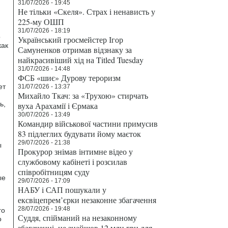
31/07/2026 - 19:45
Не тільки «Скеля». Страх і ненависть у
225-му ОШП
31/07/2026 - 18:19
о
Український гросмейстер Ігор
как
Самуненков отримав відзнаку за
найкрасивіший хід на Titled Tuesday
31/07/2026 - 14:48
ФСБ «шиє» Дурову тероризм
ет
31/07/2026 - 13:37
Михайло Ткач: за «Трухою» стирчать
ь,
вуха Арахамії і Єрмака
30/07/2026 - 13:49
Командир військової частини примусив
83 підлеглих будувати йому маєток
29/07/2026 - 21:38
ы
Прокурор знімав інтимне відео у
службовому кабінеті і розсилав
співробітницям суду
ые
29/07/2026 - 17:09
НАБУ і САП пошукали у
ексвіцепрем’єрки незаконне збагачення
28/07/2026 - 19:48
го
Суддя, спійманий на незаконному
о
збагаченні, не знайшов 12 млн грн для