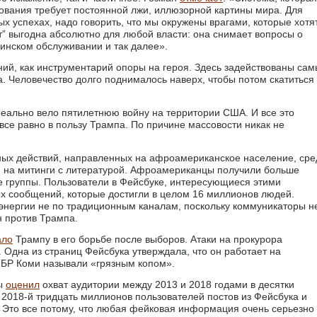
вования требует постоянной лжи, иллюзорной картины мира. Для
 успехах, надо говорить, что мы окружены врагами, которые хотя
от” выгодна абсолютно для любой власти: она снимает вопросы о
цинском обслуживании и так далее».
ний, как инструментарий опоры на героя. Здесь задействованы са
а. Человечество долго поднималось наверх, чтобы потом скатиться
реально вело пятилетнюю войну на территории США. И все это
се равно в пользу Трампа. По причине массовости никак не
х действий, направленных на афроамериканское население, сре
и на митинги с литературой. Афроамериканцы получили больше
е группы. Пользователи в Фейсбуке, интересующиеся этими
х сообщений, которые достигли в целом 16 миллионов людей.
энергии не по традиционным каналам, поскольку коммуникаторы н
н против Трампа.
ало
Трампу в его борьбе после выборов. Атаки на прокурора
 Одна из страниц Фейсбука утверждала, что он работает на
ФБР Коми называли «грязным копом».
ды
оценил
охват аудитории между 2013 и 2018 годами в десятки
 2018-й тридцать миллионов пользователей постов из Фейсбука и
. Это все потому, что любая фейковая информация очень серьезно