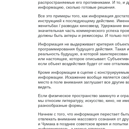
распространяемые его противниками. И то, и д
информацию, сколько готовые решения.
Все это примеры того, как информация достато
инструкцией к последующему действию. Именно
женитьбах / разводах кинозвезд. Удержание вн
значительная часть коммерческого успеха прое
должны быть актеры и режиссеры. И только пот
Информация не выдерживает критерия объекти
программирования будущего действия. Такая и
реальность будущую, в которой заинтересова
или настоящее, которое описывает. Субъектив
если объект воздействия будет от нее отталкив
Кроме информации в сцепке с конструируемым 
информации. Искажение вообще является свой
место в поле внимания заглушает все другие в
видеть.
Если физическое пространство замкнуто и огра
мы относим литературу, искусство, кино, не и
разнообразные формы.
Начнем с того, что информация перестает быть
отвлекать внимание массового сознания от дру
и Чумака в позднее советское время и попытки
информировать, а можно отвлекать.