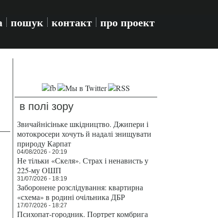
а
пошук
контакт
про проект
в полі зору
Звичайнісіньке шкідництво. Джипери і
мотокросери хочуть й надалі знищувати
природу Карпат
04/08/2026 - 20:19
Не тільки «Скеля». Страх і ненависть у
225-му ОШП
31/07/2026 - 18:19
Заборонене розслідування: квартирна
«схема» в родині очільника ДБР
17/07/2026 - 18:27
Психопат-городник. Портрет комбрига