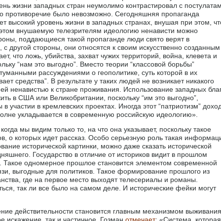
ень жизни западных стран неумолимо контрастировал с постулата
то противоречие было невозможно. Сегодняшняя пропаганда
т высокий уровень жизни в западных странах, внушая при этом, чт
 этом внушаемую телезрителям идеологию ненависти можно
ороны, поддающиеся такой пропаганде люди свято верят в
 с другой стороны, они относятся к своим искусственно созданным
т, что ложь, убийства, захват чужих территорий, война, клевета и
льку “нам это выгодно”. Вместо теории “классовой борьбы”
туманными рассуждениями о геополитике, суть которой в их
ает средства”. В результате у таких людей не возникает никакого
ей ненавистью к стране проживания. Использование западных бла
ть в США или Великобритании, поскольку “им это выгодно”,
 в участии в кремлевских проектах. Иногда этот “патриотизм” дохо
полне укладывается в современную российскую идеологию».
гда мы видим только то, на что она указывает, поскольку такое
ов, о которых идет рассказ. Особо серьезную роль такая информац
вание исторической картинки, можно даже сказать исторической
дняшнего. Государство в отличие от историков видит в прошлом
ня. Такое одномерное прошлое становится элементом современной
язи, выгодные для политиков. Такое формирование прошлого из
нства, где на первое место выходят телесериалы и романы.
ься, так ли все было на самом деле. И исторические фейки могут
ажение действительности становится главным механизмом выживания
ое искажение, так и частичное. Гозман
отмечает
: «Система, которая