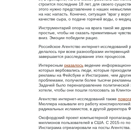
строится последние 18 лет, для своего сущест
этого нужно представление о наших немыслимых
на нас напасть. Конечно, ситуация “враг у вор
качестве сыра, о подаче горячей воды, о меди
Инструментарий опоры на врага такой же древ
простые, чтобы не сказать примитивные чувств
вниз. Эмоции победили рацио.
Российское Агентство интернет-исследований 
делалось при всем разнообразии интервенций в
завершается расследование этих процессов.
Интересным
оказалось
ведение информационны
которых вербовались люди, которые приходил
рекламы на Фейсбуке и Инстаграме, чем други
проблемами, получили более тысячи рекламны
Задачей было перенаправление политической 
хотели, чтобы они пошли голосовать за Клинто
Агентство интернет-исследований также
помог
Мюллера называли его работу конспирологией.
радикальных исламистов, в другой директора 
Оксфордский проект компьютерной пропаган
миллионов пользователей в США. С 2015-го по
Инстаграма отреагировали на посты Агентства