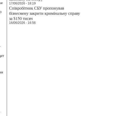
ми
17/06/2026 - 18:19
Співробітник СБУ пропонував
о
бізнесмену закрити кримінальну справу
за $150 тисяч
16/06/2026 - 16:56
г
дит
ия
.