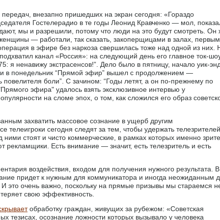
 передач, внезапно пришедших на экран сегодня: «Гораздо
седателя Гостелерадио в те годы Леонид Кравченко — мол, показа
дают, мы и разрешили, потому что люди на это будут смотреть. Он 
 женщины — работали, так сказать, закоперщицами в залах, первы
 операция в эфире без наркоза свершилась тоже над одной из них. 
о подхватил канал «Россия»: на следующий день его главное ток-шо
: я ненавижу экстрасенсов!”. Дело было в пятницу, начало уик-энд
у и в понедельник “Прямой эфир” вышел с продолжением —
 повелителя боли”. С зачином: “Годы летят, а он по-прежнему по
 "Прямого эфира" удалось взять эксклюзивное интервью у
пулярности на сломе эпох, о том, как сложился его образ советск
анным захватить массовое сознание в ущерб другим
 телеигроки сегодня следят за тем, чтобы удержать телезрителей
д ними стоят и чисто коммерческие, в рамках которых именно зрит
ют рекламщики. Есть внимание — значит, есть телезритель и есть
нтария воздействия, входом для получения нужного результата. В
нание придет к нужным для коммуникатора и иногда неожиданным 
 И это очень важно, поскольку на прямые призывы мы стараемся н
 теряет свою эффективность.
скрывает
обработку граждан, живущих за рубежом: «Cоветская
ых тезисах, осознание ложности которых вызывало у человека