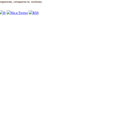
паратизм
сепаратисти
політика