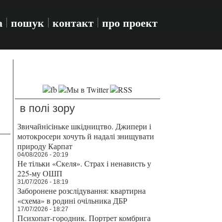
а
пошук
контакт
про проект
в полі зору
Звичайнісіньке шкідництво. Джипери і
мотокросери хочуть й надалі знищувати
природу Карпат
04/08/2026 - 20:19
Не тільки «Скеля». Страх і ненависть у
225-му ОШП
31/07/2026 - 18:19
Заборонене розслідування: квартирна
«схема» в родині очільника ДБР
17/07/2026 - 18:27
Психопат-городник. Портрет комбрига