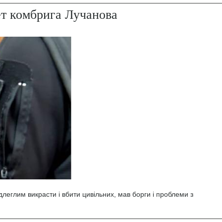
ет комбрига Лучанова
леглим викрасти і вбити цивільних, мав борги і проблеми з