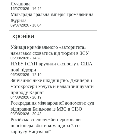
Лучанова
16/07/2026 - 16:42
Мільярдна гральна імперія громадянина
Журила
09/07/2026 - 18:04
хроніка
Убивця кримінального «авторитета»
намагався сховатись від тюрми в ЗСУ
06/08/2026 - 14:28
НАБУ і САП вручили експослу в США
нові підозри
06/08/2026 - 12:19
Звичайнісіньке шкідництво. Джипери і
мотокросери хочуть й надалі знищувати
природу Карпат
04/08/2026 - 20:19
Розкрадання міжнародної допомоги: суд
відправив Банькова із МЗС в СІЗО
03/08/2026 - 20:43
Російські спецслужби переконали
пенсіонера вбити командира 2-го
корпусу Нацгвардії