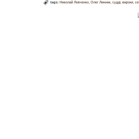
tags:
Николай Левченко
Олег Линник
судді
вироки
се