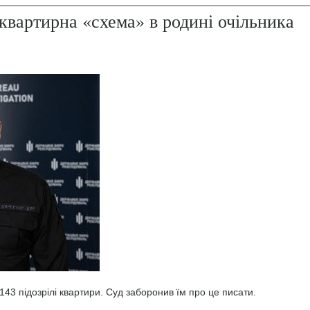
квартирна «схема» в родині очільника
43 підозрілі квартири. Суд заборонив їм про це писати.