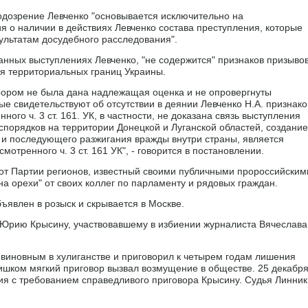
 подозрение Левченко "основывается исключительно на
я о наличии в действиях Левченко состава преступления, которые
ультатам досудебного расследования".
анных выступлениях Левченко, "не содержится" признаков призывов
я территориальных границ Украины.
рором не была дана надлежащая оценка и не опровергнуты
рые свидетельствуют об отсутствии в деянии Левченко Н.А. признако
ого ч. 3 ст. 161. УК, в частности, не доказана связь выступления
спорядков на территории Донецкой и Луганской областей, создание
 и последующего разжигания вражды внутри страны, является
тренного ч. 3 ст. 161 УК", - говорится в постановлении.
от Партии регионов, известный своими публичными пророссийским
на орехи" от своих коллег по парламенту и рядовых граждан.
ъявлен в розыск и скрывается в Москве.
 Юрию Крысину, участвовавшему в избиении журналиста Вячеслава
 виновным в хулиганстве и приговорил к четырем годам лишения
ишком мягкий приговор вызвал возмущение в обществе. 25 декабр
я с требованием справедливого приговора Крысину. Судья Линник