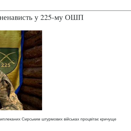
і ненависть у 225-му ОШП
 виплеканих Сирським штурмових військах процвітає кричуще