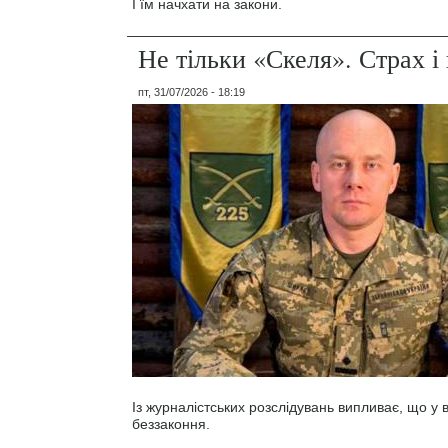
І їм начхати на закони.
Не тільки «Скеля». Страх 
пт, 31/07/2026 - 18:19
Із журналістських розслідувань випливає, що у
беззаконня.