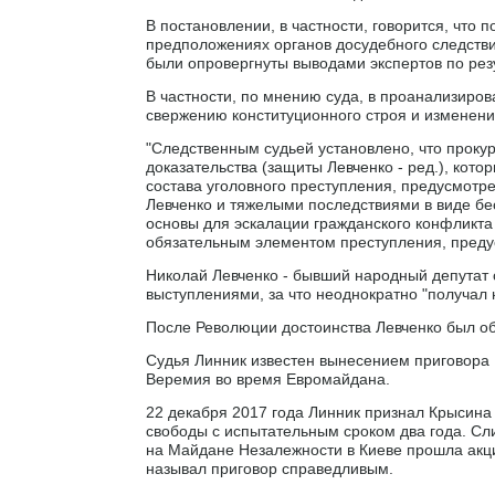
В постановлении, в частности, говорится, что
предположениях органов досудебного следстви
были опровергнуты выводами экспертов по рез
В частности, по мнению суда, в проанализиров
свержению конституционного строя и изменени
"Следственным судьей установлено, что проку
доказательства (защиты Левченко - ред.), кото
состава уголовного преступления, предусмотренн
Левченко и тяжелыми последствиями в виде бе
основы для эскалации гражданского конфликта
обязательным элементом преступления, предусмо
Николай Левченко - бывший народный депутат 
выступлениями, за что неоднократно "получал 
После Революции достоинства Левченко был об
Судья Линник известен вынесением приговора
Веремия во время Евромайдана.
22 декабря 2017 года Линник признал Крысина
свободы с испытательным сроком два года. Сл
на Майдане Незалежности в Киеве прошла акци
называл приговор справедливым.