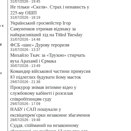
31/07/2026 - 19:45
Не тільки «Скеля». Страх і ненависть у
225-му ОШП
31/07/2026 - 18:19
Український гросмейстер Ігор
 к
Самуненков отримав відзнаку за
найкрасивіший хід на Titled Tuesday
31/07/2026 - 14:48
ФСБ «шиє» Дурову тероризм
в
31/07/2026 - 13:37
Михайло Ткач: за «Трухою» стирчать
вуха Арахамії і Єрмака
30/07/2026 - 13:49
Командир військової частини примусив
и
83 підлеглих будувати йому маєток
29/07/2026 - 21:38
Прокурор знімав інтимне відео у
службовому кабінеті і розсилав
співробітницям суду
29/07/2026 - 17:09
НАБУ і САП пошукали у
я
ексвіцепрем’єрки незаконне збагачення
28/07/2026 - 19:48
Суддя, спійманий на незаконному
збагаченні, не знайшов 12 млн грн для