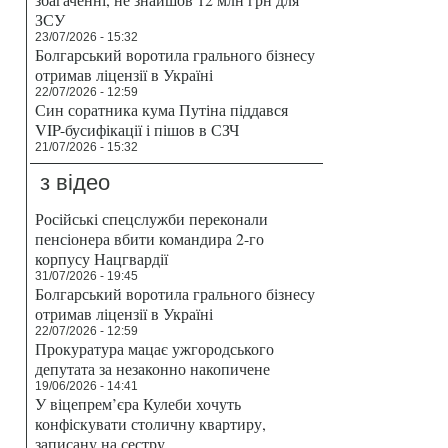
ЗСУ
23/07/2026 - 15:32
Болгарський воротила грального бізнесу
отримав ліцензії в Україні
22/07/2026 - 12:59
Син соратника кума Путіна піддався
VIP-бусифікації і пішов в СЗЧ
21/07/2026 - 15:32
з відео
Російські спецслужби переконали
пенсіонера вбити командира 2-го
корпусу Нацгвардії
31/07/2026 - 19:45
Болгарський воротила грального бізнесу
отримав ліцензії в Україні
22/07/2026 - 12:59
Прокуратура мацає ужгородського
депутата за незаконно накопичене
19/06/2026 - 14:41
У віцепрем’єра Кулеби хочуть
конфіскувати столичну квартиру,
записану на сестру