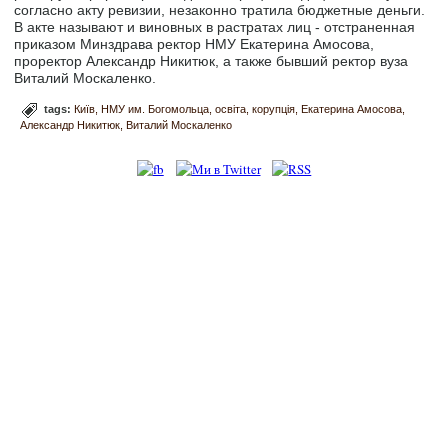
согласно акту ревизии, незаконно тратила бюджетные деньги.
В акте называют и виновных в растратах лиц - отстраненная
приказом Минздрава ректор НМУ Екатерина Амосова,
проректор Александр Никитюк, а также бывший ректор вуза
Виталий Москаленко.
tags:
Київ
НМУ им. Богомольца
освіта
корупція
Екатерина Амосова
Александр Никитюк
Виталий Москаленко