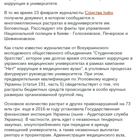
коррупция в университете.
В то же время 23 февраля журналисты
Слідства.Інфо
получили документ, в котором сообщается о
многомиллионных растратах в медуниверситете им.
Богомольца. Расследуют эти факты три управления
Национальной полиции в Киеве - Голосеевское, Печерское и
Шевченковское.
Как стало известно журналистам от Всеукраинского
молодежного общественного объединения "Студенческое
братство", которое уже долгое время отслеживает коррупцию в
украинских медицинских университетах в рамках кампании
"Нет!" коррупции в медицинских вузах", в уголовных процессах
фигурирует руководство университета. При этом,
предварительная квалификация по Уголовному кодексу
Украины (статья 191, часть 5) свидетельствует о том, что
растраты бюджетных средств происходили в особо крупных
размерах организованной группой лиц.
Основное количество растрат и других правонарушений на 73
млн грн. еще в 2016-м году установила Государственная
финансовая инспекция Украины (ныне - Аудиторская служба
Украины). В частности, речь идет о незаконных тендерных
закупках, злоупотреблениях при передаче в аренду
помещений университета, а также незаконных выплатах
ректору и проректорам. Администрация медицинского вуза,