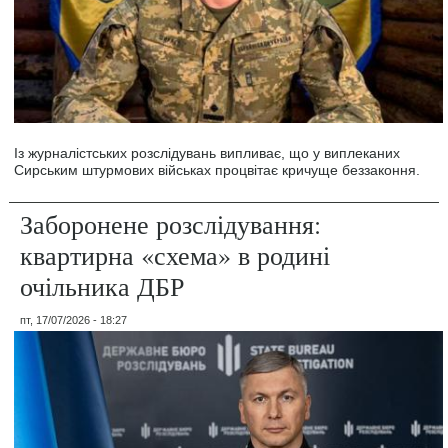
Із журналістських розслідувань випливає, що у виплеканих
Сирським штурмових військах процвітає кричуще беззаконня.
Заборонене розслідування:
квартирна «схема» в родині
очільника ДБР
пт, 17/07/2026 - 18:27