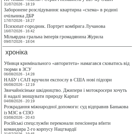
31/07/2026 - 18:19
Заборонене розслідування: квартирна «схема» в родині
очільника ДБР
17/07/2026 - 18:27
Психопат-городник. Портрет комбрига Лучанова
16/07/2026 - 16:42
Мільярдна гральна імперія громадянина Журила
09/07/2026 - 18:04
хроніка
Убивця кримінального «авторитета» намагався сховатись від
тюрми в ЗСУ
06/08/2026 - 14:28
НАБУ і САП вручили експослу в США нові підозри
06/08/2026 - 12:19
Звичайнісіньке шкідництво. Джипери і мотокросери хочуть
й надалі знищувати природу Карпат
04/08/2026 - 20:19
Розкрадання міжнародної допомоги: суд відправив Банькова
із МЗС в СІЗО
03/08/2026 - 20:43
Російські спецслужби переконали пенсіонера вбити
командира 2-го корпусу Нацгвардії
31/07/2026 - 19:45