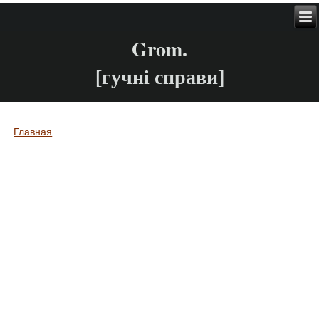
Grom.
[гучні справи]
Главная
Вы здесь