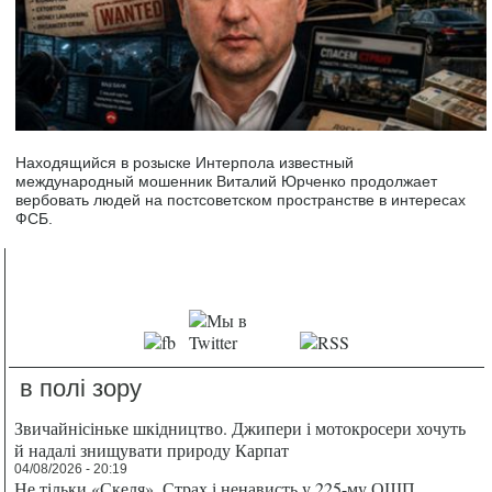
Находящийся в розыске Интерпола известный
международный мошенник Виталий Юрченко продолжает
вербовать людей на постсоветском пространстве в интересах
ФСБ.
в полі зору
Звичайнісіньке шкідництво. Джипери і мотокросери хочуть
й надалі знищувати природу Карпат
04/08/2026 - 20:19
Не тільки «Скеля». Страх і ненависть у 225-му ОШП