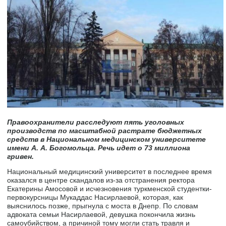
Правоохранители расследуют пять уголовных
производств по масштабной растрате бюджетных
средств в Национальном медицинском университете
имени А. А. Богомольца. Речь идет о 73 миллиона
гривен.
Национальный медицинский университет в последнее время
оказался в центре скандалов из-за отстранения ректора
Екатерины Амосовой и исчезновения туркменской студентки-
первокурсницы Мукаддас Насирлаевой, которая, как
выяснилось позже, прыгнула с моста в Днепр. По словам
адвоката семьи Насирлаевой, девушка покончила жизнь
самоубийством, а причиной тому могли стать травля и