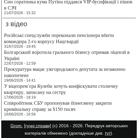
Син соратника кума Путіна піддався VIP-бусифікації і пішов
в СЗЧ
21/07/2026 - 15:32
з відео
Російські спецслужби переконали пенсіонера вбити
командира 2-го корпусу Нацгвардії
31/07/2026 - 19:45
Болгарський воротила грального бізнесу отримав ліцензії в
Україні
22/07/2026 - 12:59
Прокуратура мацає ужгородського депутата за незаконно
накопичене
19/06/2026 - 14:41
У віцепрем’єра Кулеби хочуть конфіскувати столичну
квартиру, записану на сестру
17/06/2026 - 18:19
Співробітник СБУ пропонував бізнесмену закрити
кримінальну справу за $150 тисяч
16/06/2026 - 16:56
Grom.
[гучні справи]
(с) 2016 - 2026. Передрук авторських
матеріалів обмежено (докладніше див.
тут
).