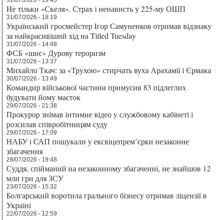
Не тільки «Скеля». Страх і ненависть у 225-му ОШП
31/07/2026 - 18:19
Український гросмейстер Ігор Самуненков отримав відзнаку
за найкрасивіший хід на Titled Tuesday
31/07/2026 - 14:48
ФСБ «шиє» Дурову тероризм
31/07/2026 - 13:37
Михайло Ткач: за «Трухою» стирчать вуха Арахамії і Єрмака
30/07/2026 - 13:49
Командир військової частини примусив 83 підлеглих
будувати йому маєток
29/07/2026 - 21:38
Прокурор знімав інтимне відео у службовому кабінеті і
розсилав співробітницям суду
29/07/2026 - 17:09
НАБУ і САП пошукали у ексвіцепрем’єрки незаконне
збагачення
28/07/2026 - 19:48
Суддя, спійманий на незаконному збагаченні, не знайшов 12
млн грн для ЗСУ
23/07/2026 - 15:32
Болгарський воротила грального бізнесу отримав ліцензії в
Україні
22/07/2026 - 12:59