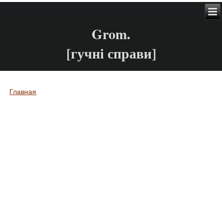
Grom.
[гучні справи]
Главная
Вы здесь