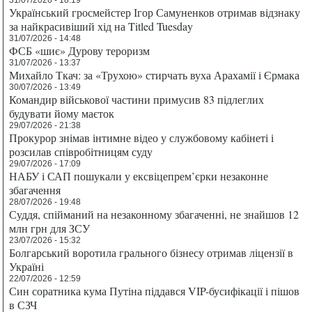
31/07/2026 - 18:19
Український гросмейстер Ігор Самуненков отримав відзнаку
за найкрасивіший хід на Titled Tuesday
31/07/2026 - 14:48
ФСБ «шиє» Дурову тероризм
31/07/2026 - 13:37
Михайло Ткач: за «Трухою» стирчать вуха Арахамії і Єрмака
30/07/2026 - 13:49
Командир військової частини примусив 83 підлеглих
будувати йому маєток
29/07/2026 - 21:38
Прокурор знімав інтимне відео у службовому кабінеті і
розсилав співробітницям суду
29/07/2026 - 17:09
НАБУ і САП пошукали у ексвіцепрем’єрки незаконне
збагачення
28/07/2026 - 19:48
Суддя, спійманий на незаконному збагаченні, не знайшов 12
млн грн для ЗСУ
23/07/2026 - 15:32
Болгарський воротила грального бізнесу отримав ліцензії в
Україні
22/07/2026 - 12:59
Син соратника кума Путіна піддався VIP-бусифікації і пішов
в СЗЧ