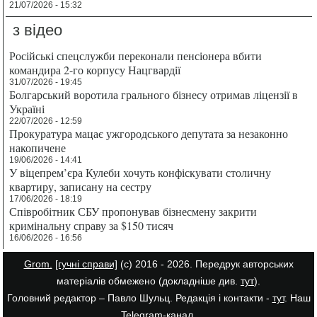
21/07/2026 - 15:32
з відео
Російські спецслужби переконали пенсіонера вбити
командира 2-го корпусу Нацгвардії
31/07/2026 - 19:45
Болгарський воротила грального бізнесу отримав ліцензії в
Україні
22/07/2026 - 12:59
Прокуратура мацає ужгородського депутата за незаконно
накопичене
19/06/2026 - 14:41
У віцепрем’єра Кулеби хочуть конфіскувати столичну
квартиру, записану на сестру
17/06/2026 - 18:19
Співробітник СБУ пропонував бізнесмену закрити
кримінальну справу за $150 тисяч
16/06/2026 - 16:56
Grom.
[гучні справи]
(с) 2016 - 2026. Передрук авторських
матеріалів обмежено (докладніше див.
тут
).
Головний редактор – Павло Шульц. Редакція і контакти -
тут
. Наш
Telegram-канал
.