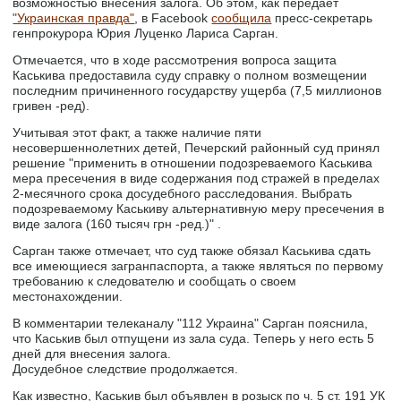
возможностью внесения залога. Об этом, как передает
"Украинская правда"
, в Facebook
сообщила
пресс-секретарь
генпрокурора Юрия Луценко Лариса Сарган.
Отмечается, что в ходе рассмотрения вопроса защита
Каськива предоставила суду справку о полном возмещении
последним причиненного государству ущерба (7,5 миллионов
гривен -ред).
Учитывая этот факт, а также наличие пяти
несовершеннолетних детей, Печерский районный суд принял
решение "применить в отношении подозреваемого Каськива
мера пресечения в виде содержания под стражей в пределах
2-месячного срока досудебного расследования. Выбрать
подозреваемому Каськиву альтернативную меру пресечения в
виде залога (160 тысяч грн -ред.)" .
Сарган также отмечает, что суд также обязал Каськива сдать
все имеющиеся загранпаспорта, а также являться по первому
требованию к следователю и сообщать о своем
местонахождении.
В комментарии телеканалу "112 Украина" Сарган пояснила,
что Каськив был отпущени из зала суда. Теперь у него есть 5
дней для внесения залога.
Досудебное следствие продолжается.
Как известно, Каськив был объявлен в розыск по ч. 5 ст. 191 УК