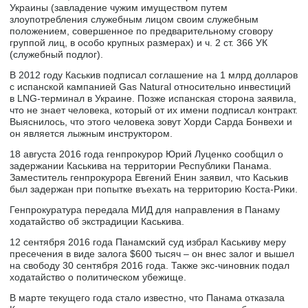
Украины (завладение чужим имуществом путем
злоупотребления служебным лицом своим служебным
положением, совершенное по предварительному сговору
группой лиц, в особо крупных размерах) и ч. 2 ст. 366 УК
(служебный подлог).
В 2012 году Каськив подписал соглашение на 1 млрд долларов
с испанской кампанией Gas Natural относительно инвестиций
в LNG-терминал в Украине. Позже испанская сторона заявила,
что не знает человека, который от их имени подписал контракт.
Выяснилось, что этого человека зовут Хорди Сарда Бонвехи и
он является лыжным инструктором.
18 августа 2016 года генпрокурор Юрий Луценко сообщил о
задержании Каськива на территории Республики Панама.
Заместитель генпрокурора Евгений Енин заявил, что Каськив
был задержан при попытке въехать на территорию Коста-Рики.
Генпрокуратура передала МИД для направления в Панаму
ходатайство об экстрадиции Каськива.
12 сентября 2016 года Панамский суд избрал Каськиву меру
пресечения в виде залога $600 тысяч – он внес залог и вышел
на свободу 30 сентября 2016 года. Также экс-чиновник подал
ходатайство о политическом убежище.
В марте текущего года стало известно, что Панама отказала