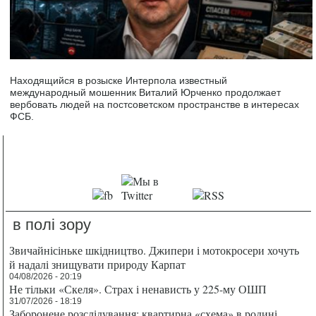
Находящийся в розыске Интерпола известный
международный мошенник Виталий Юрченко продолжает
вербовать людей на постсоветском пространстве в интересах
ФСБ.
в полі зору
Звичайнісіньке шкідництво. Джипери і мотокросери хочуть
й надалі знищувати природу Карпат
04/08/2026 - 20:19
Не тільки «Скеля». Страх і ненависть у 225-му ОШП
31/07/2026 - 18:19
Заборонене розслідування: квартирна «схема» в родині