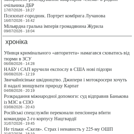
очільника ДБР
17/07/2026 - 18:27
Психопат-городник. Портрет комбрига Лучанова
16/07/2026 - 16:42
Мільярдна гральна імперія громадянина Журила
09/07/2026 - 18:04
хроніка
Убивця кримінального «авторитета» намагався сховатись від
тюрми в ЗСУ
06/08/2026 - 14:28
НАБУ і САП вручили експослу в США нові підозри
06/08/2026 - 12:19
Звичайнісіньке шкідництво. Джипери і мотокросери хочуть
й надалі знищувати природу Карпат
04/08/2026 - 20:19
Розкрадання міжнародної допомоги: суд відправив Банькова
із МЗС в СІЗО
03/08/2026 - 20:43
Російські спецслужби переконали пенсіонера вбити
командира 2-го корпусу Нацгвардії
31/07/2026 - 19:45
Не тільки «Скеля». Страх і ненависть у 225-му ОШП