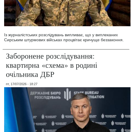
Із журналістських розслідувань випливає, що у виплеканих
Сирським штурмових військах процвітає кричуще беззаконня.
Заборонене розслідування:
квартирна «схема» в родині
очільника ДБР
пт, 17/07/2026 - 18:27