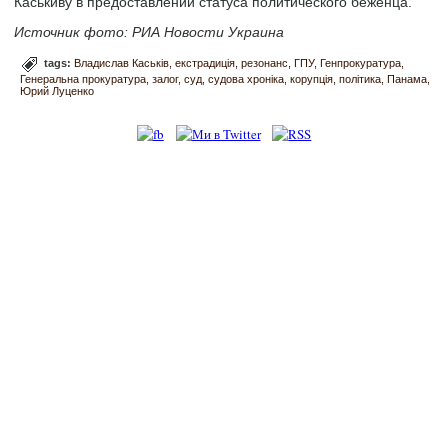
Каськиву в предоставлении статуса политического беженца.
Источник фото: РИА Новости Украина
tags:
Владислав Каськів
екстрадиція
резонанс
ГПУ
Генпрокуратура
Генеральна прокуратура
залог
суд
судова хроніка
корупція
політика
Панама
Юрий Луценко