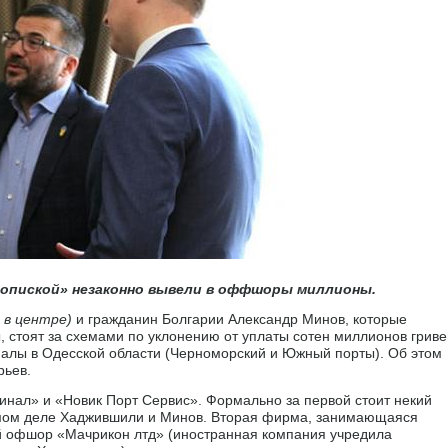
ропиской» незаконно вывели в оффшоры миллионы.
 в центре)
и гражданин Болгарии Александр Минов, которые
, стоят за схемами по уклонению от уплаты сотен миллионов гриве
иналы в Одесской области (Черноморский и Южный порты). Об этом
рьев.
нал» и «Новик Порт Сервис». Формально за первой стоит некий
мом деле Хаджившили и Минов. Вторая фирма, занимающаяся
й офшор «Мачрикон лтд» (иностранная компания учредила