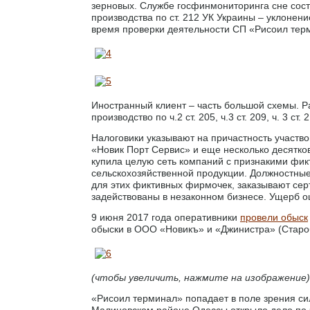
зерновых. Службе госфинмониторинга сне сост
производства по ст. 212 УК Украины – уклонен
время проверки деятельности СП «Рисоил терм
Иностранный клиент – часть большой схемы. Р
производство по ч.2 ст. 205, ч.3 ст. 209, ч. 3 
Налоговики указывают на причастность участв
«Новик Порт Сервис» и еще несколько десятков
купила целую сеть компаний с признакими фик
сельскохозяйственной продукции. Должностны
для этих фиктивных фирмочек, заказывают сер
задействованы в незаконном бизнесе. Ущерб о
9 июня 2017 года оперативники
провели обыск
обыски в ООО «Новикъ» и «Джинистра» (Староб
(чтобы увеличить, нажмите на изображение)
«Рисоил терминал» попадает в поле зрения си
Малиновском районе Одессы открыло дело по ч