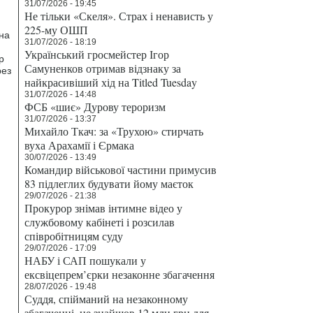
31/07/2026 - 19:45
Не тільки «Скеля». Страх і ненависть у
225-му ОШП
она
31/07/2026 - 18:19
Український гросмейстер Ігор
p
Самуненков отримав відзнаку за
рез
найкрасивіший хід на Titled Tuesday
31/07/2026 - 14:48
ФСБ «шиє» Дурову тероризм
31/07/2026 - 13:37
Михайло Ткач: за «Трухою» стирчать
вуха Арахамії і Єрмака
30/07/2026 - 13:49
Командир військової частини примусив
83 підлеглих будувати йому маєток
29/07/2026 - 21:38
Прокурор знімав інтимне відео у
службовому кабінеті і розсилав
співробітницям суду
29/07/2026 - 17:09
НАБУ і САП пошукали у
ексвіцепрем’єрки незаконне збагачення
28/07/2026 - 19:48
Суддя, спійманий на незаконному
збагаченні, не знайшов 12 млн грн для