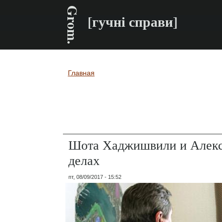
Grom.
[гучні справи]
Главная
Вы здесь
Шота Хаджишвили и Алекс
делах
пт, 08/09/2017 - 15:52