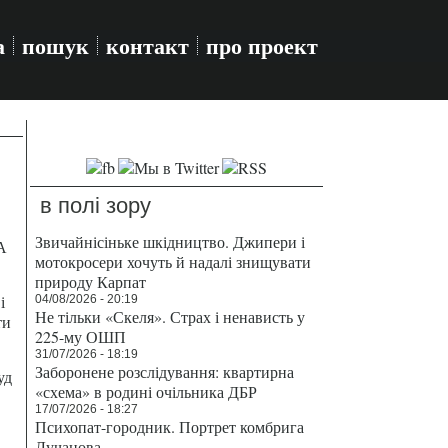
а
пошук
контакт
про проект
в полі зору
Звичайнісіньке шкідництво. Джипери і
А
мотокросери хочуть й надалі знищувати
природу Карпат
і
04/08/2026 - 20:19
Не тільки «Скеля». Страх і ненависть у
ти
225-му ОШП
31/07/2026 - 18:19
Заборонене розслідування: квартирна
уд
«схема» в родині очільника ДБР
17/07/2026 - 18:27
Психопат-городник. Портрет комбрига
Лучанова