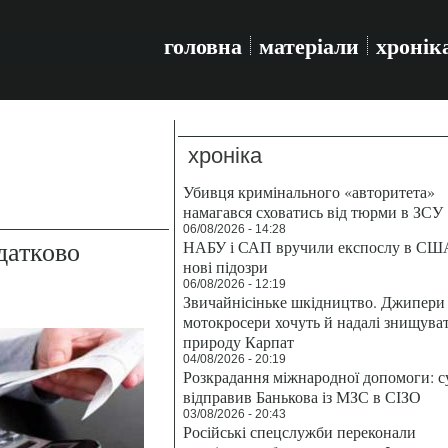
головна
матеріали
хронік
хроніка
Убивця кримінального «авторитета»
намагався сховатись від тюрми в ЗСУ
06/08/2026 - 14:28
датково
НАБУ і САП вручили експослу в СШ
нові підозри
06/08/2026 - 12:19
Звичайнісіньке шкідництво. Джипери 
мотокросери хочуть й надалі знищува
природу Карпат
04/08/2026 - 20:19
Розкрадання міжнародної допомоги: с
відправив Банькова із МЗС в СІЗО
03/08/2026 - 20:43
Російські спецслужби переконали