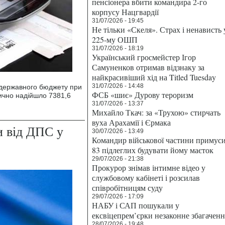
пенсіонера вбити командира 2-го
корпусу Нацгвардії
31/07/2026 - 19:45
Не тільки «Скеля». Страх і ненависть 
225-му ОШП
31/07/2026 - 18:19
Український гросмейстер Ігор
Самуненков отримав відзнаку за
найкрасивіший хід на Titled Tuesday
31/07/2026 - 14:48
у державного бюджету при
ФСБ «шиє» Дурову тероризм
тично надійшло 7381,6
31/07/2026 - 13:37
Михайло Ткач: за «Трухою» стирчать
вуха Арахамії і Єрмака
и від ДПС у
30/07/2026 - 13:49
Командир військової частини примус
83 підлеглих будувати йому маєток
29/07/2026 - 21:38
Прокурор знімав інтимне відео у
службовому кабінеті і розсилав
співробітницям суду
29/07/2026 - 17:09
НАБУ і САП пошукали у
ексвіцепрем’єрки незаконне збагаченн
28/07/2026 - 19:48