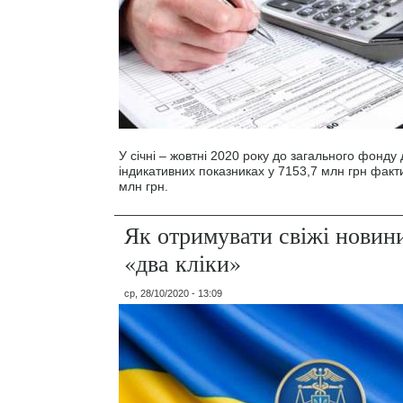
У січні – жовтні 2020 року до загального фонд
індикативних показниках у 7153,7 млн грн фак
млн грн.
Як отримувати свіжі новин
«два кліки»
ср, 28/10/2020 - 13:09