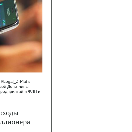
#Legal_ZrPlat в
вой Донетчины
предприятий и ФЛП и
оходы
иллионера