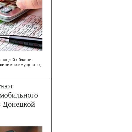
онецкой области
движимое имущество,
тают
 мобильного
в Донецкой