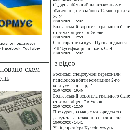
Суддя, спійманий на незаконному
збагаченні, не знайшов 12 млн грн для
ЗСУ
23/07/2026 - 15:32
Болгарський воротила грального бізн
отримав ліцензії в Україні
22/07/2026 - 12:59
Син соратника кума Путіна піддався
ржавної податкової
VIP-бусифікації і пішов в СЗЧ
 у Facebook, YouTube-
.
21/07/2026 - 15:32
з відео
йновано схем
Російські спецслужби переконали
ень
пенсіонера вбити командира 2-го
корпусу Нацгвардії
31/07/2026 - 19:45
Болгарський воротила грального бізн
отримав ліцензії в Україні
22/07/2026 - 12:59
Прокуратура мацає ужгородського
депутата за незаконно накопичене
19/06/2026 - 14:41
У віцепрем’єра Кулеби хочуть