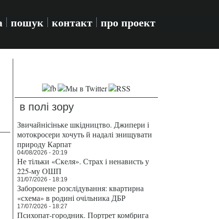
а
пошук
контакт
про проект
в полі зору
Звичайнісіньке шкідництво. Джипери і
мотокросери хочуть й надалі знищувати
природу Карпат
04/08/2026 - 20:19
Не тільки «Скеля». Страх і ненависть у
225-му ОШП
31/07/2026 - 18:19
Заборонене розслідування: квартирна
«схема» в родині очільника ДБР
17/07/2026 - 18:27
Психопат-городник. Портрет комбрига