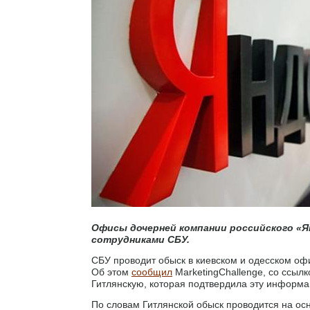
Офисы дочерней компании российского «Ян
сотрудниками СБУ.
СБУ проводит обыск в киевском и одесском офи
Об этом
сообщил
MarketingChallenge, со ссыл
Гитлянскую, которая подтвердила эту информ
По словам Гитлянской обыск проводится на ос