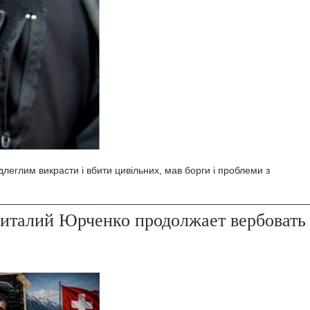
леглим викрасти і вбити цивільних, мав борги і проблеми з
италий Юрченко продолжает вербовать