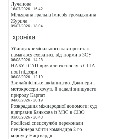
Лучанова
16/07/2026 - 16:42
Мільярдна гральна імперія громадянина
Журила
09/07/2026 - 18:04
хроніка
Убивця кримінального «авторитета»
намагався сховатись від тюрми в ЗСУ
06/08/2026 - 14:28
НАБУ і САП вручили експослу в США
нові підозри
06/08/2026 - 12:19
Звичайнісіньке шкідництво. Джипери і
мотокросери хочуть й надалі знищувати
природу Карпат
04/08/2026 - 20:19
Розкрадання міжнародної допомоги: суд
відправив Банькова із МЗС в СІЗО
03/08/2026 - 20:43
Російські спецслужби переконали
пенсіонера вбити командира 2-го
корпусу Нацгвардії