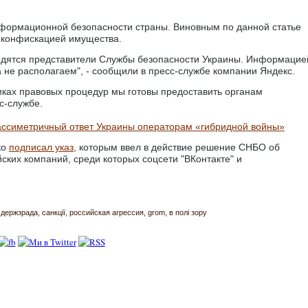
нформационной безопасности страны. Виновным по данной статье
с конфискацией имущества.
ходятся представители Службы безопасности Украины. Информацие
 не располагаем", - сообщили в пресс-службе компании Яндекс.
ках правовых процедур мы готовы предоставить органам
с-службе.
ассиметричный ответ Украины операторам «гибридной войны»
ко
подписал указ
, которым ввел в действие решение СНБО об
ских компаний, среди которых соцсети "ВКонтакте" и
держзрада
санкції
российская агрессия
grom
в полі зору