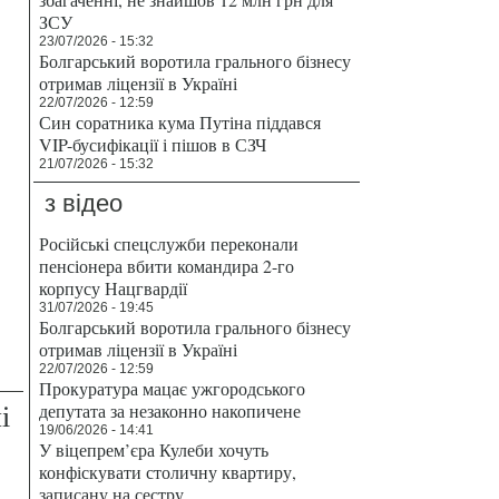
ЗСУ
23/07/2026 - 15:32
Болгарський воротила грального бізнесу
отримав ліцензії в Україні
22/07/2026 - 12:59
Син соратника кума Путіна піддався
VIP-бусифікації і пішов в СЗЧ
21/07/2026 - 15:32
з відео
Російські спецслужби переконали
пенсіонера вбити командира 2-го
корпусу Нацгвардії
31/07/2026 - 19:45
Болгарський воротила грального бізнесу
отримав ліцензії в Україні
22/07/2026 - 12:59
Прокуратура мацає ужгородського
і
депутата за незаконно накопичене
19/06/2026 - 14:41
У віцепрем’єра Кулеби хочуть
конфіскувати столичну квартиру,
записану на сестру