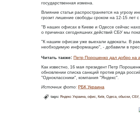
государственная измена.
Влияние статьи распространяется на угрозу и
грозит лишение свободы сроком на 12-15 лет 
"В наших офисах в Киеве и Одессе сейчас на
о причинах сегодняшних действий СБУ мы пока
"К нашим офисам уже выехали адвокаты. В рам
необходимую информацию", - добавили в прес
Читать также:
Петр Порошенко дал добро на 
Как известно, 16 мая президент Петр Порошен
обновлении списка санкций против ряда россий
"Одноклассники", компания "Яндекс".
Источник фото:
РБК Украина
tags:
Яндекс Украина
офис
Київ
Одеса
обыски
СБУ