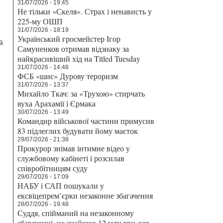
31/07/2026 - 19:45
Не тільки «Скеля». Страх і ненависть у
225-му ОШП
31/07/2026 - 18:19
Український гросмейстер Ігор
й
Самуненков отримав відзнаку за
найкрасивіший хід на Titled Tuesday
31/07/2026 - 14:48
ФСБ «шиє» Дурову тероризм
31/07/2026 - 13:37
Михайло Ткач: за «Трухою» стирчать
вуха Арахамії і Єрмака
30/07/2026 - 13:49
Командир військової частини примусив
83 підлеглих будувати йому маєток
29/07/2026 - 21:38
Прокурор знімав інтимне відео у
службовому кабінеті і розсилав
співробітницям суду
29/07/2026 - 17:09
НАБУ і САП пошукали у
ексвіцепрем’єрки незаконне збагачення
28/07/2026 - 19:48
Суддя, спійманий на незаконному
збагаченні, не знайшов 12 млн грн для