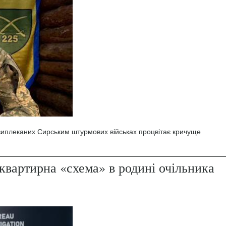
 виплеканих Сирським штурмових військах процвітає кричуще
квартирна «схема» в родині очільника