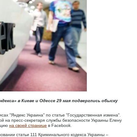
декса» в Киеве и Одессе 29 мая подверглись обыску
сах "Яндекс Украина" по статье "Государственная измена".
кой на пресс-секретаря службы безопасности Украины Елену
ацию
на своей странице
в Facebook.
новании статьи 111 Криминального кодекса Украины –