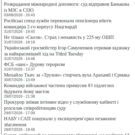
Розкрадання міжнародної допомоги: суд відправив Банькова
із МЗС в СІЗО
03/08/2026 - 20:43
Російські спецслужби переконали пенсіонера вбити
командира 2-го корпусу Нацгвардії
31/07/2026 - 19:45
Не тільки «Скеля». Страх і ненависть у 225-му ОШП
31/07/2026 - 18:19
Український гросмейстер Ігор Самуненков отримав відзнаку
за найкрасивіший хід на Titled Tuesday
31/07/2026 - 14:48
ФСБ «шиє» Дурову тероризм
31/07/2026 - 13:37
Михайло Ткач: за «Трухою» стирчать вуха Арахамії і Єрмака
30/07/2026 - 13:49
Командир військової частини примусив 83 підлеглих
будувати йому маєток
29/07/2026 - 21:38
Прокурор знімав інтимне відео у службовому кабінеті і
розсилав співробітницям суду
29/07/2026 - 17:09
НАБУ і САП пошукали у ексвіцепрем’єрки незаконне
збагачення
28/07/2026 - 19:48
Суддя, спійманий на незаконному збагаченні, не знайшов 12