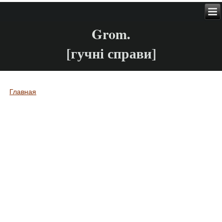
Grom.
[гучні справи]
Главная
Вы здесь