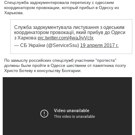
Спецслужба задокументировала переписку с одесским
координатором провокации, который прибыл в Одессу из
Харькова.
Служба задокументувала листування з одеським
координатором провокації, який прибув до Одеси
з Харкова
pic.twitter.com/4waJjvVclx
— СБ України (@ServiceSsu)
19 апреля 2017 г.
По замыслу российских спецслужб участники "протеста"
должны были пройти в Одессе шествием от памятника поэту
Христо Ботеву к консульству Болгарии.