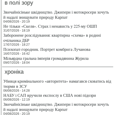
в полі зору
Звичайнісіньке шкідництво. Джипери і мотокросери хочуть
й надалі знищувати природу Карпат
04/08/2026 - 20:19
Не тільки «Скеля». Страх і ненависть у 225-му ОШП
31/07/2026 - 18:19
Заборонене розслідування: квартирна «схема» в родині
очільника ДБР
17/07/2026 - 18:27
Психопат-городник. Портрет комбрига Лучанова
16/07/2026 - 16:42
Мільярдна гральна імперія громадянина Журила
09/07/2026 - 18:04
хроніка
Убивця кримінального «авторитета» намагався сховатись від
тюрми в ЗСУ
06/08/2026 - 14:28
НАБУ і САП вручили експослу в США нові підозри
06/08/2026 - 12:19
Звичайнісіньке шкідництво. Джипери і мотокросери хочуть
й надалі знищувати природу Карпат
04/08/2026 - 20:19