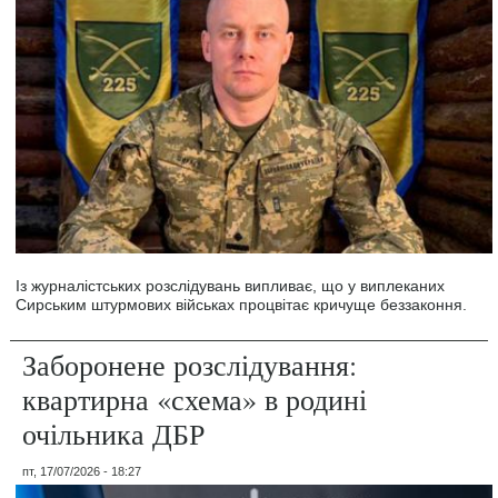
Із журналістських розслідувань випливає, що у виплеканих
Сирським штурмових військах процвітає кричуще беззаконня.
Заборонене розслідування:
квартирна «схема» в родині
очільника ДБР
пт, 17/07/2026 - 18:27