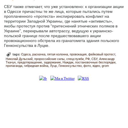
СБУ также отмечает, что уже установлено: к организации акции
в Одессе причастны те же лица, которые пытались путем
проплаченного «протеста» инспирировать конфликт на
территории Западной Украины, где нанятые «активисты»,
якобы протестуя против "притеснений этнических поляков в
Украине", перекрывали автотрассу, ведущую к украинско-
польской границе после предшествовавшего акции
провокационного обстрела из гранатомета здания польского
Генконсульства в Луцке.
tags:
Одеса
раскачка
пятая колонна
провокация
фейковый протест
Николай Дульский
пророссийские силы
спецслужби
РФ
СБУ
Александр
Ткачук
предотвращение
задержание
Наждак
постановочные беспорядки
пропаганда
гибридная война
Луцк
Генконсульство
фото
відео
grom