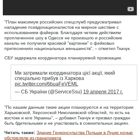
"План максимум российских спецслужб предусматривал
нападение псевдонационалистов на мирное шествие с
использованием файеров. Благодаря четким действиям
проплаченное шоу в Одессе не произошло и российские
каналы не получили красивой "картинки" о фейковых
притеснениях национальных меньшинств", – отметил Ткачук.
СБУ задержала координатора планируемой провокации.
Ми затримали координатора цієї акції, який
спеціально прибув із Харкова
pic.twitter.com/6buaFeVEML
— СБ України (@ServiceSsu)
19 апреля 2017 г.
"По нашим данным такие акции планируются и на территории
Харьковской, Херсонской Николаевской областей, то есть на
востоке и юге Украины", – добавил Ткачук и призвал граждан
быть бдительными и не участвовать в сомнительных акциях.
Читать также:
Здание Генконсульства Польши в Луцке ночью
обстреляли из гранатомета