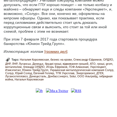
металлопродукция? Учитывая бэкграунд компаний можно
допускать, что если ГПУ хорошо поищет – не только колбасу и
майонез – обнаружит еще и следы компании «Укрспецмет», и,
возможоно, «Солур». Все они, конечно же, оформлены на
кипрские офшоры. Однако, как показывает практика, если
перед силовиками действительно стоит цель доказать
коррупционные связи и выяснить, кто стоит за той или иной
схемой, проблем с этим не возникает.
При этом 7 февраля 2017 года стартовала процедура
банкротства «Юнион Трейд Групп».
Иллюстрация: коллаж
[громких дел]
.
Tags:
Наталия Королевская
бизнес на крови
Олександр Єфремов
ОРДЛО
ДНР
ЛНР
Луганськ
Донецьк
брудні гроші
відмивання грошей
АТО
гроші
grom
металлолом
блокада ОРДЛО
Игорь Ефремов
ГОФ Алмазная
Укрспецмет
Изикэпитал
Юнион Трейд Групп
Украинская металлургическая компания Солур
Солур
Юрий Солод
Евгений Геллер
ТПК Укрсплав
Энергоремонт
ДТЕК
Лугансктепловоз
Донецксталь
Донбассэнерго
Solur
ООО Альтрейд
гибридная
война
Наталья Королевская