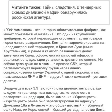
Читайте также:
Тайны следствия. В тендерных
схемах диализной мафии обнаружилась
российская агентура
«ГОФ Алмазная» - это не горно-обогатительная фабрика, как
может показаться из названия. Это один из крупнейших
трейдеров, который перемещает огромные партии товаров
через линию разграничения. Компания зарегистрирована на
неподконтрольной территории, в Красном Луче (ныне
Хрустальный), и ранее в каких-то резонансных делах
замечена не была, оформлена на кипрский офшор, и
реальных ее владельцев установить достаточно сложно. Но
сейчас дело даже не в этом – в приказе СБУ, который
регламентирует перевозку грузов через линию
соприкосновения между Украиной с одной стороны, и так
называемыми ЛНР и ДНР – с другой таких компаний-пустышек
десятки.
Владельцем всех 3,9 тыс тонн лома цветных металлов, как
следует из транспортных накладных, которые есть в
распоряжении редакции, была компания «Укрспецмет».
«Укрспецмет» ранее был зарегистрирован по адресу ул.
Демехина 18а в Луганске – это общеизвестный и публичный
офис Наталии Королевской – бывший детсад напротив Дома