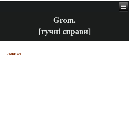
Grom.
[гучні справи]
Главная
Вы здесь