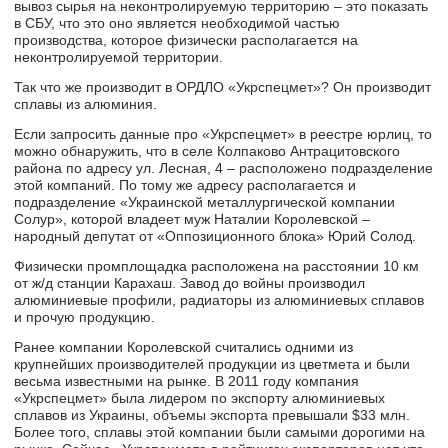
вывоз сырья на неконтролируемую территорию – это показать
в СБУ, что это оно является необходимой частью
производства, которое физически располагается на
неконтролируемой территории.
Так что же производит в ОРДЛО «Укрспецмет»? Он производит
сплавы из алюминия.
Если запросить данные про «Укрспецмет» в реестре юрлиц, то
можно обнаружить, что в селе Колпаково Антрацитовского
района по адресу ул. Лесная, 4 – расположено подразделение
этой компаний. По тому же адресу располагается и
подразделение «Украинской металлургической компании
Солур», которой владеет муж Наталии Королевской –
народный депутат от «Оппозиционного блока» Юрий Солод.
Физически промплощадка расположена на расстоянии 10 км
от ж/д станции Карахаш. Завод до войны производил
алюминиевые профили, радиаторы из алюминиевых сплавов
и прочую продукцию.
Ранее компании Королевской считались одними из
крупнейших производителей продукции из цветмета и были
весьма известными на рынке. В 2011 году компания
«Укрспецмет» была лидером по экспорту алюминиевых
сплавов из Украины, объемы экспорта превышали $33 млн.
Более того, сплавы этой компании были самыми дорогими на