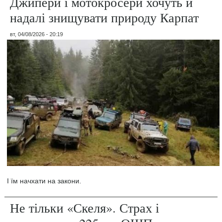
Джипери і мотокросери хочуть й
надалі знищувати природу Карпат
вт, 04/08/2026 - 20:19
І їм начхати на закони.
Не тільки «Скеля». Страх і