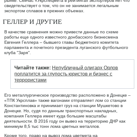
рынке. Сейчас «Укрспецмета в рейтингах экспортеров нет что
свидетельствует о том, что он не занимается легальным
экспортом сплавов в прежних объемах.
ГЕЛЛЕР И ДРУГИЕ
В качестве сравнения можно привести данные по схеме
работы еще одного известного донбасского бизнесмена
Евгения Геллера – бывшего главы бюджетного комитета
парламента и почетного президента луганского футбольного
клуба "Заря".
Читайте также:
Непубличный олигарх Орлов
поплатится за глупость юристов и бизнес с
террористами
Его металлургическое производство расположено в Донецке –
«ТПК Укрсплав» также вагонами отправляет лом со станции
Константиновка и принимает груз на станции Мушкетово в
Донецке. Но, судя по данным транспортных накладных,
компания Геллера имеет куда большие масштабы
деятельности. В 2016 году он вывез на территорию ДНР как
минимум 8,5 тыс тонн лома цветных металлов.
Кроме того, право на вывоз лома цветмета на