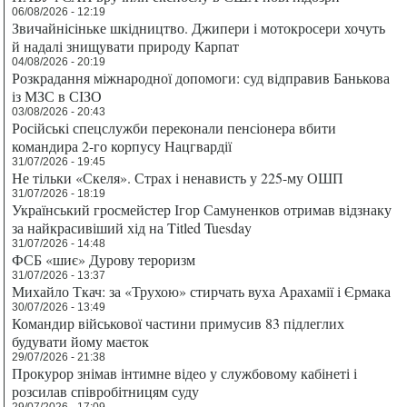
06/08/2026 - 12:19
Звичайнісіньке шкідництво. Джипери і мотокросери хочуть
й надалі знищувати природу Карпат
04/08/2026 - 20:19
Розкрадання міжнародної допомоги: суд відправив Банькова
із МЗС в СІЗО
03/08/2026 - 20:43
Російські спецслужби переконали пенсіонера вбити
командира 2-го корпусу Нацгвардії
31/07/2026 - 19:45
Не тільки «Скеля». Страх і ненависть у 225-му ОШП
31/07/2026 - 18:19
Український гросмейстер Ігор Самуненков отримав відзнаку
за найкрасивіший хід на Titled Tuesday
31/07/2026 - 14:48
ФСБ «шиє» Дурову тероризм
31/07/2026 - 13:37
Михайло Ткач: за «Трухою» стирчать вуха Арахамії і Єрмака
30/07/2026 - 13:49
Командир військової частини примусив 83 підлеглих
будувати йому маєток
29/07/2026 - 21:38
Прокурор знімав інтимне відео у службовому кабінеті і
розсилав співробітницям суду