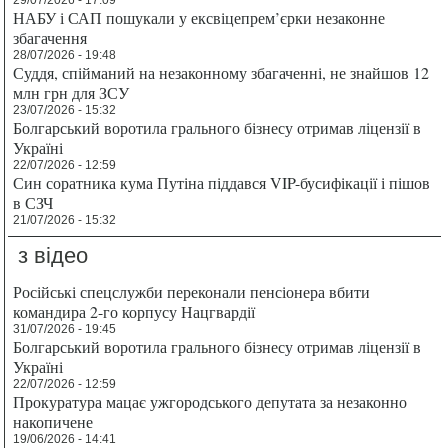
29/07/2026 - 17:09
НАБУ і САП пошукали у ексвіцепрем’єрки незаконне
збагачення
28/07/2026 - 19:48
Суддя, спійманий на незаконному збагаченні, не знайшов 12
млн грн для ЗСУ
23/07/2026 - 15:32
Болгарський воротила грального бізнесу отримав ліцензії в
Україні
22/07/2026 - 12:59
Син соратника кума Путіна піддався VIP-бусифікації і пішов
в СЗЧ
21/07/2026 - 15:32
з відео
Російські спецслужби переконали пенсіонера вбити
командира 2-го корпусу Нацгвардії
31/07/2026 - 19:45
Болгарський воротила грального бізнесу отримав ліцензії в
Україні
22/07/2026 - 12:59
Прокуратура мацає ужгородського депутата за незаконно
накопичене
19/06/2026 - 14:41