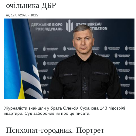
очільника ДБР
пт, 17/07/2026 - 18:27
Журналісти знайшли у брата Олексія Сухачова 143 підозрілі
квартири. Суд заборонив їм про це писати.
Психопат-городник. Портрет