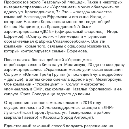
Профсоюзов около Театральной площади. Также в некоторых
интернет-справочниках «Укрспецмет» можно обнаружить по
адресу ул. Краснодонская, 7г. Это – «гнездо» множества
компаний Александра Ефремова и его сына Игоря, с
которыми Наталия Королевская много лет ведет общий
бизнес. Например, на Краснодонской 7г были
зарегистрированы «ДС-8» (официальный владелец – Игорь
Ефремов), «Схід-вугілля», «Грін-медіа» и «Групповая
обогатительная фабрика Славяносербская». Все эти
компании, кроме того, связаны с офшором Изикэпитал,
который контролируется семьей Ефремова.
После начала боевых действий «Укрспецмет»
перебазировался в Киев на ул. Мостицкую, 20 где по соседству
зарегистрировались «Украинская металлургическая компания
Солур» и «Юнион Трейд Групп» (о последней чуть подробнее
– дальше), а затем снова сменила адрес на ул. Межигорскую.
Обе компании - "Укрспецмет" и "Солур" многократно
упоминались в СМИ, как компании Натальи Королевской и ее
супруга Юрия Солода еще задолго до войны.
Отправление вагонов с металлоломом в 2016 году
осуществлялось на 2 железнодорожные станции в «ЛНР» -
Луганск-Лиски (город Луганск, ул. Тимирязева, в районе
квартала Гаевого) и Карахаш (город Антрацит).
Единственный законный способ получить разрешение на