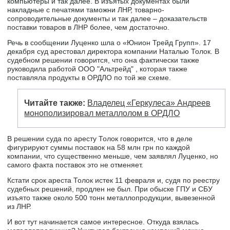
компьютеры и так далее. В изъятых документах были
накладные с печатями таможни ЛНР, товарно-
сопроводительные документы и так далее – доказательств
поставки товаров в ЛНР более, чем достаточно.
Речь в сообщении Луценко шла о «Юнион Трейд Групп». 17
декабря суд арестовал директора компании Наталью Толок. В
судебном решении говорится, что она фактически также
руководила работой ООО "Альтрейд" , которая также
поставляла продукты в ОРДЛО по той же схеме.
Читайте также:
Владелец «Геркулеса» Андреев
монополизировал металлолом в ОРДЛО
В решении суда по аресту Толок говорится, что в деле
фигурируют суммы поставок на 58 млн грн по каждой
компании, что существенно меньше, чем заявлял Луценко, но
самого факта поставок это не отменяет.
Кстати срок ареста Толок истек 11 февраля и, судя по реестру
судебных решений, продлен не был. При обыске ГПУ и СБУ
изъято также около 500 тонн металлопродукции, вывезенной
из ЛНР.
И вот тут начинается самое интересное. Откуда взялась