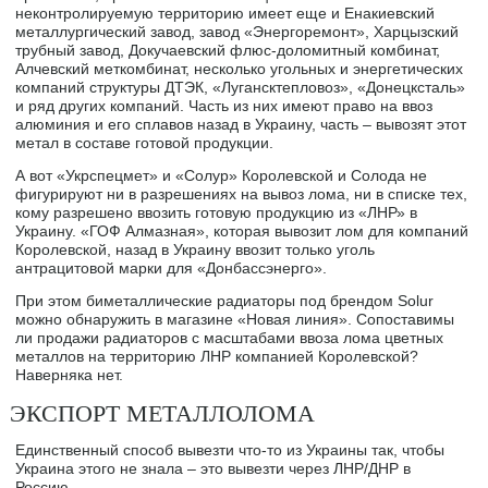
неконтролируемую территорию имеет еще и Енакиевский
металлургический завод, завод «Энергоремонт», Харцызский
трубный завод, Докучаевский флюс-доломитный комбинат,
Алчевский меткомбинат, несколько угольных и энергетических
компаний структуры ДТЭК, «Лугансктепловоз», «Донецксталь»
и ряд других компаний. Часть из них имеют право на ввоз
алюминия и его сплавов назад в Украину, часть – вывозят этот
метал в составе готовой продукции.
А вот «Укрспецмет» и «Солур» Королевской и Солода не
фигурируют ни в разрешениях на вывоз лома, ни в списке тех,
кому разрешено ввозить готовую продукцию из «ЛНР» в
Украину. «ГОФ Алмазная», которая вывозит лом для компаний
Королевской, назад в Украину ввозит только уголь
антрацитовой марки для «Донбассэнерго».
При этом биметаллические радиаторы под брендом Solur
можно обнаружить в магазине «Новая линия». Сопоставимы
ли продажи радиаторов с масштабами ввоза лома цветных
металлов на территорию ЛНР компанией Королевской?
Наверняка нет.
ЭКСПОРТ МЕТАЛЛОЛОМА
Единственный способ вывезти что-то из Украины так, чтобы
Украина этого не знала – это вывезти через ЛНР/ДНР в
Россию.