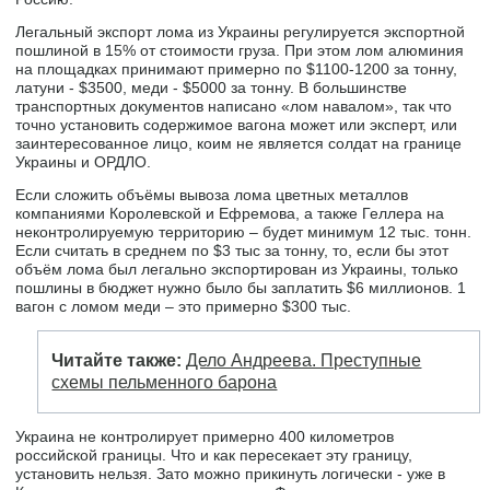
Легальный экспорт лома из Украины регулируется экспортной
пошлиной в 15% от стоимости груза. При этом лом алюминия
на площадках принимают примерно по $1100-1200 за тонну,
латуни - $3500, меди - $5000 за тонну. В большинстве
транспортных документов написано «лом навалом», так что
точно установить содержимое вагона может или эксперт, или
заинтересованное лицо, коим не является солдат на границе
Украины и ОРДЛО.
Если сложить объёмы вывоза лома цветных металлов
компаниями Королевской и Ефремова, а также Геллера на
неконтролируемую территорию – будет минимум 12 тыс. тонн.
Если считать в среднем по $3 тыс за тонну, то, если бы этот
объём лома был легально экспортирован из Украины, только
пошлины в бюджет нужно было бы заплатить $6 миллионов. 1
вагон с ломом меди – это примерно $300 тыс.
Читайте также:
Дело Андреева. Преступные
схемы пельменного барона
Украина не контролирует примерно 400 километров
российской границы. Что и как пересекает эту границу,
установить нельзя. Зато можно прикинуть логически - уже в