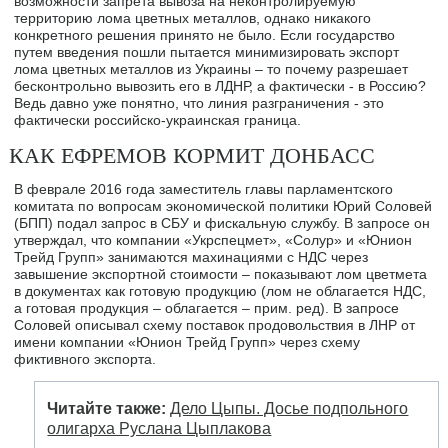
возможности запрета вывоза на неконтролируемую
территорию лома цветных металлов, однако никакого
конкретного решения принято не было. Если государство
путем введения пошли пытается минимизировать экспорт
лома цветных металлов из Украины – то почему разрешает
бесконтрольно вывозить его в ЛДНР, а фактически - в Россию?
Ведь давно уже понятно, что линия разграничения - это
фактически российско-украинская граница.
КАК ЕФРЕМОВ КОРМИТ ДОНБАСС
В феврале 2016 года заместитель главы парламентского
комитата по вопросам экономической политики Юрий Соловей
(БПП) подал запрос в СБУ и фискальную службу. В запросе он
утверждал, что компании «Укрспецмет», «Солур» и «Юнион
Трейд Групп» занимаются махинациями с НДС через
завышение экспортной стоимости – показывают лом цветмета
в документах как готовую продукцию (лом не облагается НДС,
а готовая продукция – облагается – прим. ред). В запросе
Соловей описывал схему поставок продовольствия в ЛНР от
имени компании «Юнион Трейд Групп» через схему
фиктивного экспорта.
Читайте также:
Дело Цыпы. Досье подпольного
олигарха Руслана Цыплакова