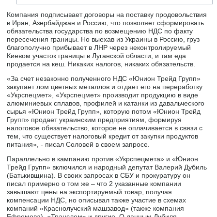
Компания подписывает договоры на поставку продовольствия
в Иран, Азербайджан и Россию, что позволяет сформировать
обязательства государства по возмещению НДС по факту
пересечения границы. Но выехав из Украины в Россию, груз
благополучно прибывает в ЛНР через неконтролируемый
Киевом участок границы в Луганской области, и там еда
продается на кеш. Никаких налогов, никаких обязательств.
«За счет незаконно полученного НДС «Юнион Трейд Групп»
закупает лом цветных металлов и отдает его на переработку
«Укрспецмет», «Укрспецмет» производит продукцию в виде
алюминиевых сплавов, профилей и катанки из давальческого
сырья «Юнион Трейд Групп», которую потом «Юнион Трейд
Групп» продает украинским предприятиям, формируя
налоговое обязательство, которое не оплачивается в связи с
тем, что существует налоговый кредит от закупки продуктов
питания», - писал Соловей в своем запросе.
Параллельно в кампанию против «Укрспецмета» и «Юнион
Трейд Групп» включился и народный депутат Валерий Дубиль
(Батькивщина). В своих запросах в СБУ и прокуратуру он
писал примерно о том же – что 2 указанные компании
завышают цены на экспортируемый товар, получая
компенсации НДС, но описывал также участие в схемах
компаний «Краснолучский машзавод» (также компания
Ефремова), «Транслем» и другие. О данным Дубиля,