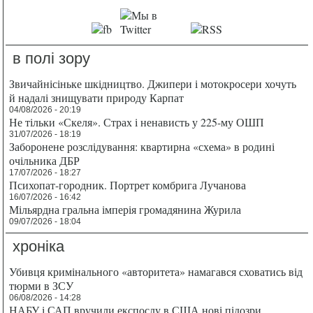
в полі зору
Звичайнісіньке шкідництво. Джипери і мотокросери хочуть
й надалі знищувати природу Карпат
04/08/2026 - 20:19
Не тільки «Скеля». Страх і ненависть у 225-му ОШП
31/07/2026 - 18:19
Заборонене розслідування: квартирна «схема» в родині
очільника ДБР
17/07/2026 - 18:27
Психопат-городник. Портрет комбрига Лучанова
16/07/2026 - 16:42
Мільярдна гральна імперія громадянина Журила
09/07/2026 - 18:04
хроніка
Убивця кримінального «авторитета» намагався сховатись від
тюрми в ЗСУ
06/08/2026 - 14:28
НАБУ і САП вручили експослу в США нові підозри