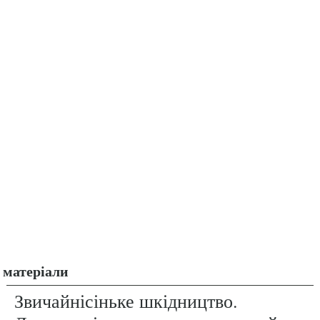
матеріали
Звичайнісіньке шкідництво.