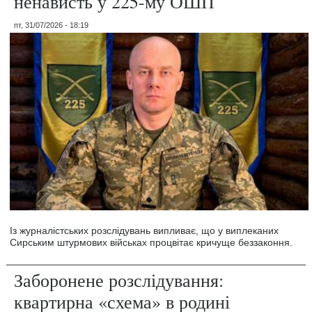
ненависть у 225-му ОШП
пт, 31/07/2026 - 18:19
Із журналістських розслідувань випливає, що у виплеканих
Сирським штурмових військах процвітає кричуще беззаконня.
Заборонене розслідування:
квартирна «схема» в родині