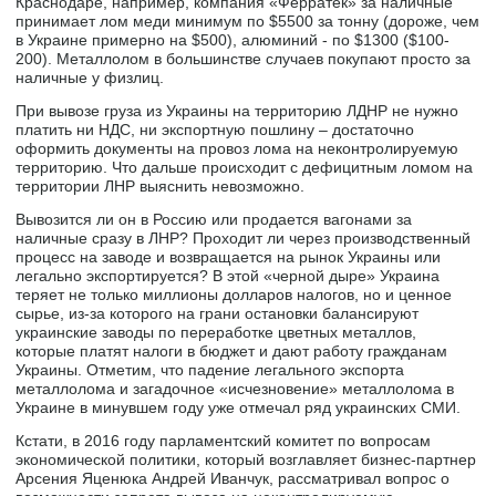
Краснодаре, например, компания «Ферратек» за наличные
принимает лом меди минимум по $5500 за тонну (дороже, чем
в Украине примерно на $500), алюминий - по $1300 ($100-
200). Металлолом в большинстве случаев покупают просто за
наличные у физлиц.
При вывозе груза из Украины на территорию ЛДНР не нужно
платить ни НДС, ни экспортную пошлину – достаточно
оформить документы на провоз лома на неконтролируемую
территорию. Что дальше происходит с дефицитным ломом на
территории ЛНР выяснить невозможно.
Вывозится ли он в Россию или продается вагонами за
наличные сразу в ЛНР? Проходит ли через производственный
процесс на заводе и возвращается на рынок Украины или
легально экспортируется? В этой «черной дыре» Украина
теряет не только миллионы долларов налогов, но и ценное
сырье, из-за которого на грани остановки балансируют
украинские заводы по переработке цветных металлов,
которые платят налоги в бюджет и дают работу гражданам
Украины. Отметим, что падение легального экспорта
металлолома и загадочное «исчезновение» металлолома в
Украине в минувшем году уже отмечал ряд украинских СМИ.
Кстати, в 2016 году парламентский комитет по вопросам
экономической политики, который возглавляет бизнес-партнер
Арсения Яценюка Андрей Иванчук, рассматривал вопрос о