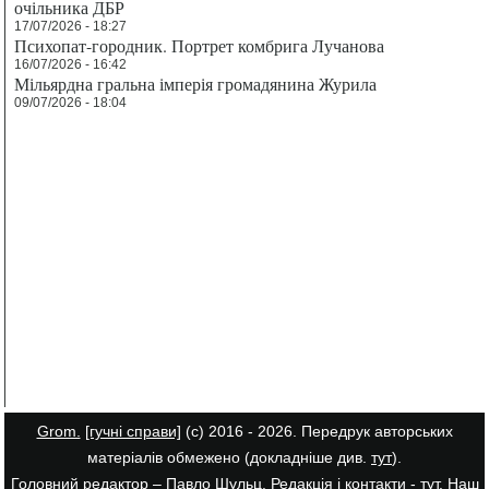
очільника ДБР
17/07/2026 - 18:27
Психопат-городник. Портрет комбрига Лучанова
16/07/2026 - 16:42
Мільярдна гральна імперія громадянина Журила
09/07/2026 - 18:04
Grom.
[гучні справи]
(с) 2016 - 2026. Передрук авторських
матеріалів обмежено (докладніше див.
тут
).
Головний редактор – Павло Шульц. Редакція і контакти -
тут
. Наш