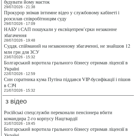
будувати йому маєток
29/07/2026 - 21:38
Прокурор знімав інтимне відео у службовому кабінеті і
розсилав співробітницям суду
29/07/2026 - 17:09
НАБУ і САП пошукали у ексвіцепрем’єрки незаконне
збагачення
28/07/2026 - 19:48
Суддя, спійманий на незаконному збагаченні, не знайшов 12
млн грн для ЗСУ
23/07/2026 - 15:32
Болгарський воротила грального бізнесу отримав ліцензії в
Україні
22/07/2026 - 12:59
Син соратника кума Путіна піддався VIP-бусифікації і пішов
в СЗЧ
21/07/2026 - 15:32
з відео
Російські спецслужби переконали пенсіонера вбити
командира 2-го корпусу Нацгвардії
31/07/2026 - 19:45
Болгарський воротила грального бізнесу отримав ліцензії в
Україні