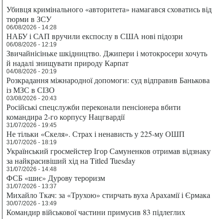
Убивця кримінального «авторитета» намагався сховатись від
тюрми в ЗСУ
06/08/2026 - 14:28
НАБУ і САП вручили експослу в США нові підозри
06/08/2026 - 12:19
Звичайнісіньке шкідництво. Джипери і мотокросери хочуть
й надалі знищувати природу Карпат
04/08/2026 - 20:19
Розкрадання міжнародної допомоги: суд відправив Банькова
із МЗС в СІЗО
03/08/2026 - 20:43
Російські спецслужби переконали пенсіонера вбити
командира 2-го корпусу Нацгвардії
31/07/2026 - 19:45
Не тільки «Скеля». Страх і ненависть у 225-му ОШП
31/07/2026 - 18:19
Український гросмейстер Ігор Самуненков отримав відзнаку
за найкрасивіший хід на Titled Tuesday
31/07/2026 - 14:48
ФСБ «шиє» Дурову тероризм
31/07/2026 - 13:37
Михайло Ткач: за «Трухою» стирчать вуха Арахамії і Єрмака
30/07/2026 - 13:49
Командир військової частини примусив 83 підлеглих