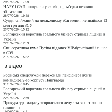
29/07/2026 - 17:09
НАБУ і САП пошукали у ексвіцепрем’єрки незаконне
збагачення
28/07/2026 - 19:48
Суддя, спійманий на незаконному збагаченні, не знайшов 12
млн грн для ЗСУ
23/07/2026 - 15:32
Болгарський воротила грального бізнесу отримав ліцензії в
Україні
22/07/2026 - 12:59
Син соратника кума Путіна піддався VIP-бусифікації і пішов
в СЗЧ
21/07/2026 - 15:32
з відео
Російські спецслужби переконали пенсіонера вбити
командира 2-го корпусу Нацгвардії
31/07/2026 - 19:45
Болгарський воротила грального бізнесу отримав ліцензії в
Україні
22/07/2026 - 12:59
Прокуратура мацає ужгородського депутата за незаконно
накопичене
19/06/2026 - 14:41