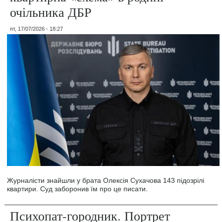
очільника ДБР
пт, 17/07/2026 - 18:27
Журналісти знайшли у брата Олексія Сухачова 143 підозрілі
квартири. Суд заборонив їм про це писати.
Психопат-городник. Портрет