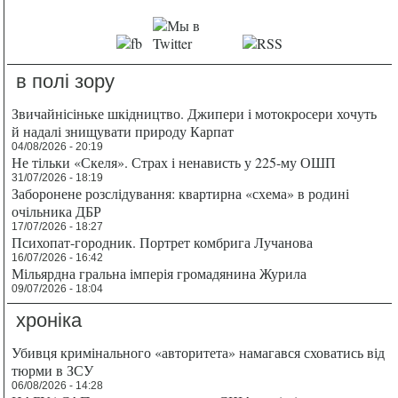
в полі зору
Звичайнісіньке шкідництво. Джипери і мотокросери хочуть
й надалі знищувати природу Карпат
04/08/2026 - 20:19
Не тільки «Скеля». Страх і ненависть у 225-му ОШП
31/07/2026 - 18:19
Заборонене розслідування: квартирна «схема» в родині
очільника ДБР
17/07/2026 - 18:27
Психопат-городник. Портрет комбрига Лучанова
16/07/2026 - 16:42
Мільярдна гральна імперія громадянина Журила
09/07/2026 - 18:04
хроніка
Убивця кримінального «авторитета» намагався сховатись від
тюрми в ЗСУ
06/08/2026 - 14:28