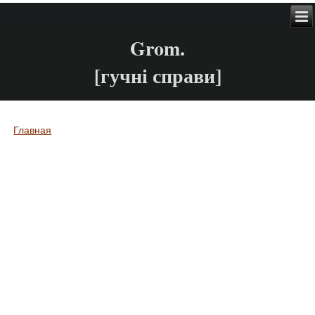
Grom.
[гучні справи]
Главная
Вы здесь