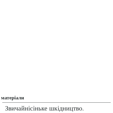
матеріали
Звичайнісіньке шкідництво.