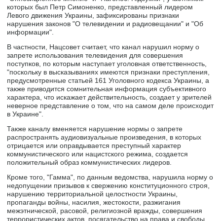
которых был Петр Симоненко, представленный лидером
Левого движения Украины, зафиксированы признаки
нарушения законов "О телевидении и радиовещании" и "Об
информации".
В частности, Нацсовет считает, что канал нарушил норму о
запрете использования телевидения для совершения
поступков, по которым наступает уголовная ответственность,
"поскольку в высказываниях имеются признаки преступления,
предусмотренные статьей 161 Уголовного кодекса Украины, а
также приводится сомнительная информация субъективного
характера, что искажает действительность, создает у зрителей
неверное представление о том, что на самом деле происходит
в Украине".
Также каналу вменяется нарушение нормы о запрете
распространять аудиовизуальные произведения, в которых
отрицается или оправдывается преступный характер
коммунистического или нацистского режима, создается
положительный образ коммунистических лидеров.
Кроме того, "Гамма", по данным ведомства, нарушила норму о
недопущении призывов к свержению конституционного строя,
нарушению территориальной целостности Украины,
пропаганды войны, насилия, жестокости, разжигания
межэтнической, расовой, религиозной вражды, совершения
террористических актов, посягательство на права и свободы