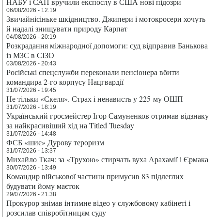
НАБУ і САП вручили експослу в США нові підозри
06/08/2026 - 12:19
Звичайнісіньке шкідництво. Джипери і мотокросери хочуть
й надалі знищувати природу Карпат
04/08/2026 - 20:19
Розкрадання міжнародної допомоги: суд відправив Банькова
із МЗС в СІЗО
03/08/2026 - 20:43
Російські спецслужби переконали пенсіонера вбити
командира 2-го корпусу Нацгвардії
31/07/2026 - 19:45
Не тільки «Скеля». Страх і ненависть у 225-му ОШП
31/07/2026 - 18:19
Український гросмейстер Ігор Самуненков отримав відзнаку
за найкрасивіший хід на Titled Tuesday
31/07/2026 - 14:48
ФСБ «шиє» Дурову тероризм
31/07/2026 - 13:37
Михайло Ткач: за «Трухою» стирчать вуха Арахамії і Єрмака
30/07/2026 - 13:49
Командир військової частини примусив 83 підлеглих
будувати йому маєток
29/07/2026 - 21:38
Прокурор знімав інтимне відео у службовому кабінеті і
розсилав співробітницям суду