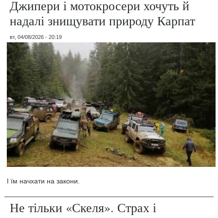
Джипери і мотокросери хочуть й
надалі знищувати природу Карпат
вт, 04/08/2026 - 20:19
І їм начхати на закони.
Не тільки «Скеля». Страх і