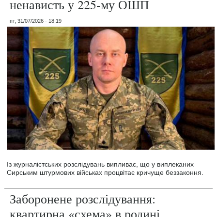
ненависть у 225-му ОШП
пт, 31/07/2026 - 18:19
Із журналістських розслідувань випливає, що у виплеканих
Сирським штурмових військах процвітає кричуще беззаконня.
Заборонене розслідування:
квартирна «схема» в родині