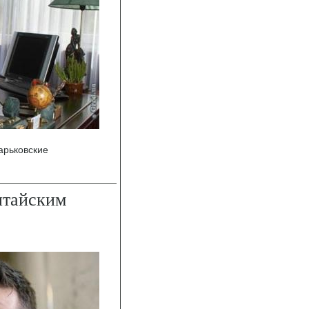
арьковские
итайским