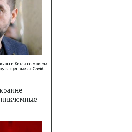
раины и Китая во многом
у вакцинами от Covid-
краине
 никчемные