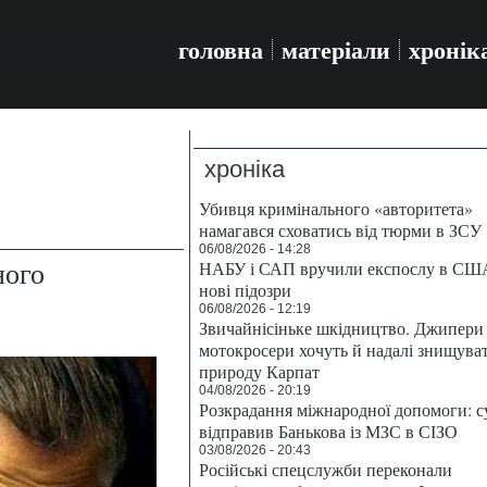
головна
матеріали
хронік
хроніка
Убивця кримінального «авторитета»
намагався сховатись від тюрми в ЗСУ
06/08/2026 - 14:28
ного
НАБУ і САП вручили експослу в СШ
нові підозри
06/08/2026 - 12:19
Звичайнісіньке шкідництво. Джипери 
мотокросери хочуть й надалі знищува
природу Карпат
04/08/2026 - 20:19
Розкрадання міжнародної допомоги: с
відправив Банькова із МЗС в СІЗО
03/08/2026 - 20:43
Російські спецслужби переконали