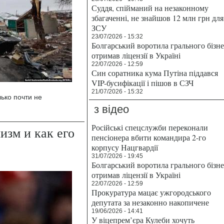
Суддя, спійманий на незаконному
збагаченні, не знайшов 12 млн грн для
ЗСУ
23/07/2026 - 15:32
Болгарський воротила грального бізн
отримав ліцензії в Україні
22/07/2026 - 12:59
Син соратника кума Путіна піддався
VIP-бусифікації і пішов в СЗЧ
21/07/2026 - 15:32
ько почти не
з відео
Російські спецслужби переконали
изм и как его
пенсіонера вбити командира 2-го
корпусу Нацгвардії
31/07/2026 - 19:45
Болгарський воротила грального бізн
отримав ліцензії в Україні
22/07/2026 - 12:59
Прокуратура мацає ужгородського
депутата за незаконно накопичене
19/06/2026 - 14:41
У віцепрем’єра Кулеби хочуть