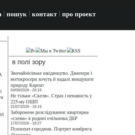
а
пошук
контакт
про проект
в полі зору
Звичайнісіньке шкідництво. Джипери і
А
мотокросери хочуть й надалі знищувати
природу Карпат
і
04/08/2026 - 20:19
Не тільки «Скеля». Страх і ненависть у
ти
225-му ОШП
31/07/2026 - 18:19
Заборонене розслідування: квартирна
уд
«схема» в родині очільника ДБР
17/07/2026 - 18:27
Психопат-городник. Портрет комбрига
Лучанова