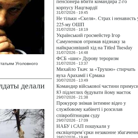
пенсіонера вбити командира 2-го
корпусу Нацгвардії
31/07/2026 - 19:45
Не тільки «Скеля». Страх і ненависть 
225-му ОШП
31/07/2026 - 18:19
Український гросмейстер Ігор
Самуненков отримав відзнаку за
найкрасивіший хід на Titled Tuesday
31/07/2026 - 14:48
ФСБ «шиє» Дурову тероризм
татьям Уголовного
31/07/2026 - 13:37
Михайло Ткач: за «Трухою» стирчать
вуха Арахамії і Єрмака
30/07/2026 - 13:49
лдаты делали
Командир військової частини примус
83 підлеглих будувати йому маєток
29/07/2026 - 21:38
Прокурор знімав інтимне відео у
службовому кабінеті і розсилав
співробітницям суду
29/07/2026 - 17:09
НАБУ і САП пошукали у
ексвіцепрем’єрки незаконне збагаченн
28/07/2026 - 19:48