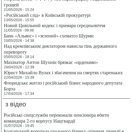
грошей
21/05/2026 - 15:24
«Російський слід» в Київській прокуратурі
13/05/2026 - 15:55
Новий Цивільний кодекс і примара середньовіччя
11/05/2026 - 09:48
Банк «Альянс» і «зелений» схематоз Шурми
10/05/2026 - 14:38
Над кремлівським диктатором нависла тінь державного
перевороту
05/05/2026 - 18:14
Махінатор Антон Шухнін брязкає «орденами»
24/04/2026 - 12:39
Юрист Михайло Вулах і збагачення на смертях стареньких
22/04/2026 - 15:39
Флоридське житло і російський бізнес народного депутата
Борта
17/04/2026 - 17:34
з відео
Російські спецслужби переконали пенсіонера вбити
командира 2-го корпусу Нацгвардії
31/07/2026 - 19:45
Болгарський воротила грального бізнесу отримав ліцензії в