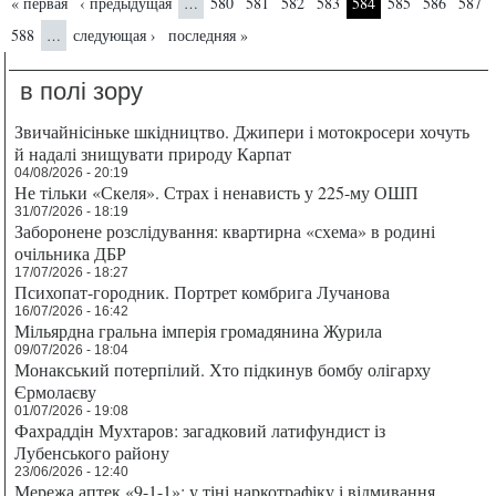
Страницы
« первая
‹ предыдущая
580
581
582
583
584
585
586
587
…
588
следующая ›
последняя »
…
в полі зору
Звичайнісіньке шкідництво. Джипери і мотокросери хочуть
й надалі знищувати природу Карпат
04/08/2026 - 20:19
Не тільки «Скеля». Страх і ненависть у 225-му ОШП
31/07/2026 - 18:19
Заборонене розслідування: квартирна «схема» в родині
очільника ДБР
17/07/2026 - 18:27
Психопат-городник. Портрет комбрига Лучанова
16/07/2026 - 16:42
Мільярдна гральна імперія громадянина Журила
09/07/2026 - 18:04
Монакський потерпілий. Хто підкинув бомбу олігарху
Єрмолаєву
01/07/2026 - 19:08
Фахраддін Мухтаров: загадковий латифундист із
Лубенського району
23/06/2026 - 12:40
Мережа аптек «9-1-1»: у тіні наркотрафіку і відмивання