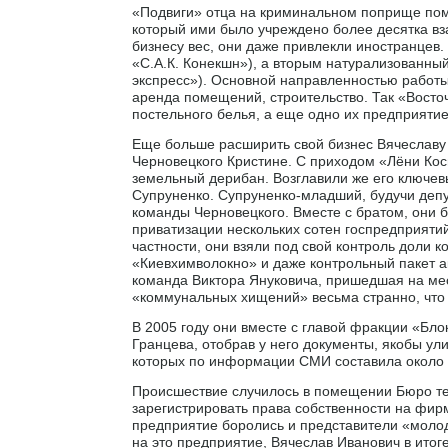
«Подвиги» отца на криминальном поприще помо
который ими было учреждено более десятка в
бизнесу вес, они даже привлекли иностранцев.
«С.А.К. Конекшн»), а вторым натурализованны
экспресс»). Основной направленностью работы
аренда помещений, строительство. Так «Восто
постельного белья, а еще одно их предприяти
Еще больше расширить свой бизнес Вячеславу 
Черновецкого Кристине. С приходом «Лёни Кос
земельный дерибан. Возглавили же его ключев
Супруненко. Супруненко-младший, будучи депу
команды Черновецкого. Вместе с братом, они 
приватизации нескольких сотен госпредприяти
частности, они взяли под свой контроль доли
«Киевхимволокно» и даже контрольный пакет ак
команда Виктора Януковича, пришедшая на мест
«коммунальных хищений» весьма странно, что в
В 2005 году они вместе с главой фракции «Бл
Гранцева, отобрав у него документы, якобы у
которых по информации СМИ составила около 
Происшествие случилось в помещении Бюро те
зарегистрировать права собственности на фирм
предприятие боролись и представители «молод
на это предприятие, Вячеслав Иванович в итог