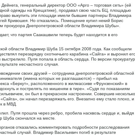
 Дейнега, генеральный директор ООО «Арго – торговая сеть» (ей
модной одежды на Крещатике), продавал свою часть БЦ, площадью
ое право выкупить эти площади имели бывшие партнеры Владимира
гей Кривошея. Но отказались. Помещение купил некий Борис
ом прокурора Днепропетровской области Владимира Шубы».
дает, что партия Саакашвили теперь будет находится в его
ой области Владимир Шуба 15 октября 2008 года. Как сообщили
ществлял перезарядку охотничьего карабина «Сайга» и выронил ег
 выстрелило. Пуля попала в область сердца. По версии прокурату
зультате несчастного случая.
овождении своих друзей – сотрудника днепропетровской областной
ринимателя (имена которых не разглашаются) – прибыл на
екса «Беркут», расположенного в жилмассиве «Фрунзенский» в
охнуть и пострелять по мишеням в тире». «Судя по показаниям
ильевичем, он был в прекрасном настроении. Совершив нескольк
 «Сайга», он начал перезаряжать его. Внезапно ему стало плохо, и
к в МВД.
лил. Пуля прошла через ребро, пробила насквозь сердце и, выйдя
ир Шуба скончался на месте.
рганов отказались комментировать подробности расследования
частный случай. Владимир Васильевич погиб в результате