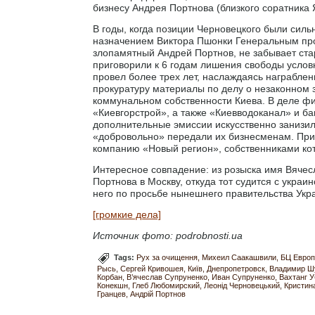
бизнесу Андрея Портнова (близкого соратника 
В годы, когда позиции Черновецкого были силь
назначением Виктора Пшонки Генеральным про
злопамятный Андрей Портнов, не забывает стар
приговорили к 6 годам лишения свободы условн
провел более трех лет, наслаждаясь награблен
прокуратуру материалы по делу о незаконном 
коммунальном собственности Киева. В деле 
«Киевгорстрой», а также «Киевводоканал» и б
дополнительные эмиссии искусственно занизили
«добровольно» передали их бизнесменам. При
компанию «Новый регион», собственниками ко
Интересное совпадение: из розыска имя Вячесл
Портнова в Москву, откуда тот судится с укра
него по просьбе нынешнего правительства Укр
[громкие дела]
Источник фото: podrobnosti.ua
Tags:
Рух за очищення
Михеил Саакашвили
БЦ Европ
Рысь
Сергей Кривошея
Київ
Днепропетровск
Владимир Ш
Корбан
В’ячеслав Супруненко
Иван Супруненко
Вахтанг 
Конекшн
Глеб Любомирский
Леонід Черновецький
Кристин
Гранцев
Андрій Портнов