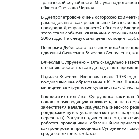
трагической случайности. Мы уже подготовили
области Светлана Черная.
В Днепропетровске очень осторожно коммент
расследование всех резонансных бизнес-конфл
прокурора Днепропетровской области у Влади
этого стали события, связанные с покушением
2006 года. На следующий день господин Корба
По версии Дубинского, за сыном покойного пр
одиозный бизнесмен Вячеслав Супруненко, кот
Вячеслав Супруненко – зять скандально извест
стечению обстоятельств до недавнего времени
Родился Вячеслав Иванович в июне 1976 года. 
получил высшее образование в КНУ им. Шевче
милицией за «групповое хулиганство». С тех п
В юности их отец Иван Супруненко, как и наш 
попав на руководящую должность, он не потеря
заместителя начальника участка киевского ре
рейдерским путем установил контроль над огр
персонала). Запугав подчиненных, он, фактичес
работать проводником, обязаны были приносить
контролировать проводников Супруненко помог
среди бандитов как «Ваха».