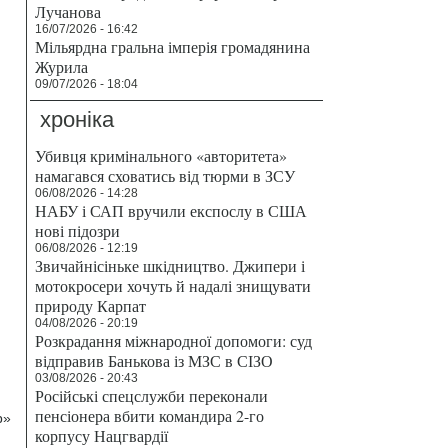
Лучанова
16/07/2026 - 16:42
Мільярдна гральна імперія громадянина
Журила
09/07/2026 - 18:04
хроніка
Убивця кримінального «авторитета»
намагався сховатись від тюрми в ЗСУ
06/08/2026 - 14:28
НАБУ і САП вручили експослу в США
нові підозри
06/08/2026 - 12:19
Звичайнісіньке шкідництво. Джипери і
мотокросери хочуть й надалі знищувати
природу Карпат
04/08/2026 - 20:19
Розкрадання міжнародної допомоги: суд
відправив Банькова із МЗС в СІЗО
03/08/2026 - 20:43
Російські спецслужби переконали
пенсіонера вбити командира 2-го
р»
корпусу Нацгвардії