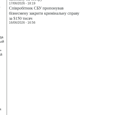
17/06/2026 - 18:19
Співробітник СБУ пропонував
у
бізнесмену закрити кримінальну справу
за $150 тисяч
16/06/2026 - 16:56
да
ный
»
ой
я