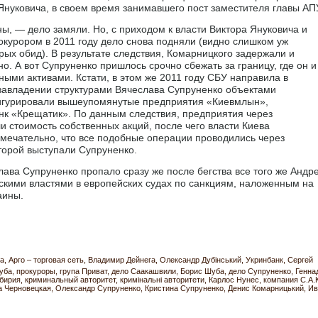
Януковича, в своем время занимавшего пост заместителя главы АП
ны, — дело замяли. Но, с приходом к власти Виктора Януковича и
курором в 2011 году дело снова подняли (видно слишком уж
ых обид). В результате следствия, Комарницкого задержали и
о. А вот Супруненко пришлось срочно сбежать за границу, где он и
ными активами. Кстати, в этом же 2011 году СБУ направила в
завладении структурами Вячеслава Супруненко объектами
фигурировали вышеупомянутые предприятия «Киевмлын»,
анк «Крещатик». По данным следствия, предприятия через
 стоимость собственных акций, после чего власти Киева
мечательно, что все подобные операции проводились через
торой выступали Супруненко.
ава Супруненко пропало сразу же после бегства все того же Андр
инскими властями в европейских судах по санкциям, наложенным на
аины.
а
Арго – торговая сеть
Владимир Дейнега
Олександр Дубінський
Укринбанк
Сергей
уба
прокуроры
група Приват
дело Саакашвили
Борис Шуба
дело Супруненко
Генна
Убирия
криминальный авторитет
кримінальні авторитети
Карлос Нунес
компания С.А.К
а Черновецкая
Олександр Супруненко
Кристина Супруненко
Денис Комарницький
Ив