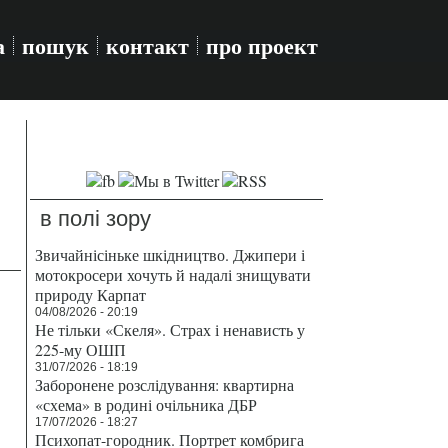
а
пошук
контакт
про проект
в полі зору
Звичайнісіньке шкідництво. Джипери і
мотокросери хочуть й надалі знищувати
природу Карпат
04/08/2026 - 20:19
Не тільки «Скеля». Страх і ненависть у
225-му ОШП
31/07/2026 - 18:19
Заборонене розслідування: квартирна
«схема» в родині очільника ДБР
17/07/2026 - 18:27
Психопат-городник. Портрет комбрига