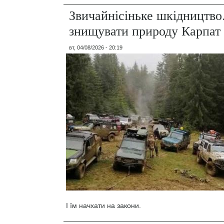
Звичайнісіньке шкідництво
знищувати природу Карпат
вт, 04/08/2026 - 20:19
І їм начхати на закони.