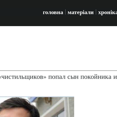
головна
матеріали
хронік
«чистильщиков» попал сын покойника и