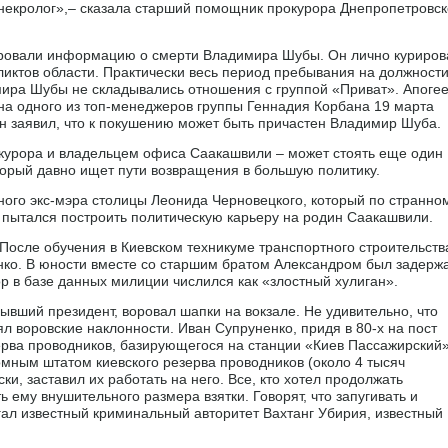
 некролог»,– сказала старший помощник прокурора Днепропетровс
ировали информацию о смерти Владимира Шубы. Он лично куриров
иктов области. Практически весь период пребывания на должност
мира Шубы не складывались отношения с группой «Приват». Апоге
 на одного из топ-менеджеров группы Геннадия Корбана 19 марта
н заявил, что к покушению может быть причастен Владимир Шуба.
окурора и владельцем офиса Саакашвили – может стоять еще один
орый давно ищет пути возвращения в большую политику.
ного экс-мэра столицы Леонида Черновецкого, который по странно
 пытался построить политическую карьеру на родин Саакашвили.
После обучения в Киевском техникуме транспортного строительств
нко. В юности вместе со старшим братом Александром был задерж
ор в базе данных милиции числился как «злостный хулиган».
бывший президент, воровал шапки на вокзале. Не удивительно, что
л воровские наклонности. Иван Супруненко, придя в 80-х на пост
зерва проводников, базирующегося на станции «Киев Пассажирский»
омным штатом киевского резерва проводников (около 4 тысяч
ки, заставил их работать на него. Все, кто хотел продолжать
 ему внушительного размера взятки. Говорят, что запугивать и
ал известный криминальный авторитет Вахтанг Убирия, известный