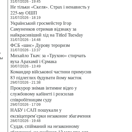
31/07/2026 - 19:45
Не тільки «Скеля». Страх і ненависть у
225-му ОШП
31/07/2026 - 18:19
Український гросмейстер Ігор
Самуненков отримав відзнаку за
найкрасивіший хід на Titled Tuesday
31/07/2026 - 14:48
ФСБ «шиє» Дурову тероризм
31/07/2026 - 13:37
о
Михайло Ткач: за «Трухою» стирчать
ры
вуха Арахамії і Єрмака
30/07/2026 - 13:49
Командир військової частини примусив
83 підлеглих будувати йому маєток
29/07/2026 - 21:38
Прокурор знімав інтимне відео у
о
службовому кабінеті і розсилав
співробітницям суду
29/07/2026 - 17:09
НАБУ і САП пошукали у
ексвіцепрем’єрки незаконне збагачення
28/07/2026 - 19:48
Суддя, спійманий на незаконному
збагаченні, не знайшов 12 млн грн для