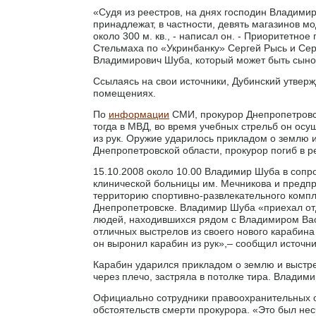
«Судя из реестров, на днях господин Владимир
принадлежат, в частности, девять магазинов 
около 300 м. кв., - написал он. - Приоритетн
Стельмаха по «Укринбанку» Сергей Рысь и Сер
Владимирович Шуба, который может быть сын
Ссылаясь на свои источники, Дубинский утверж
помещениях.
По
информации
СМИ, прокурор Днепропетровск
тогда в МВД, во время учебных стрельб он осу
из рук. Оружие ударилось прикладом о землю и
Днепропетровской области, прокурор погиб в ре
15.10.2008 около 10.00 Владимир Шуба в сопр
клинической больницы им. Мечникова и предп
территорию спортивно-развлекательного компл
Днепропетровске. Владимир Шуба «приехал отд
людей, находившихся рядом с Владимиром Вас
отличных выстрелов из своего нового карабина
он выронил карабин из рук»,– сообщил источни
Карабин ударился прикладом о землю и выстре
через плечо, застряла в потолке тира. Владим
Официально сотрудники правоохранительных о
обстоятельств смерти прокурора. «Это был нес