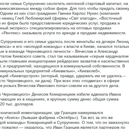
гли семье Супруненко сколотить неплохой стартовый капитал, на
заимосвязанных между собою фирм. Для того чтобы придать своем
 Одним из них стал гражданин Гвинеи Карлос Нунес (компания
й немец Глеб Любомирский (фирмы «Світ злагоди», «Восточный
 их фирм было предоставление юридических услуг, продажа и
чный экспресс» специализировалась на оптовых продажах
е «Рентекс» оказывала услуги по аренде и продаже недвижимости.
Супруненко и его семье удалось после женитьбы на дочери Леони
моса» и его «молодой команды» к власти в Киеве, начался тоталь
ые в команде Черновецкого личности – Вячеслав и Александр
татом Киевского совета, стал так называемым «серым кардиналом
были главными инициаторами рейдерских захватов и насильственн
й, и предприятий, находящихся в коммунальной собственности. В
 коммунальных предприятий «Киевмлын», «Киевхлеб»,
ций «Киевгорстроя» (который, правда, удержать им не удалось –
о Черновецкого, не дала). При всех этих «подвигах» в сфере
 розыск Вячеслав Иванович попал совсем из-за другого дела.
ок Черновецкого» Денисом Комарницким избили адвоката Ивана
личающие их в хищениях, и крупную сумму денег, общая сумма
20 тыс. долларов.
хнической инвентаризации, где Гранцев намеревался
у «Книга» (бывшая фабрика «Октябрь»). Так вот, за это же
ой команды» Комарницкий и Супруненко. О том, что он замахнулс
е пожалел — оказалось, что Иван Гранцев является партнером по