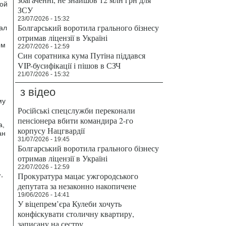
кой
ЗСУ
23/07/2026 - 15:32
Болгарський воротила грального бізнесу
ал
и
отримав ліцензії в Україні
ем
22/07/2026 - 12:59
Син соратника кума Путіна піддався
VIP-бусифікації і пішов в СЗЧ
21/07/2026 - 15:32
з відео
му
Російські спецслужби переконали
пенсіонера вбити командира 2-го
а,
корпусу Нацгвардії
ан
31/07/2026 - 19:45
Болгарський воротила грального бізнесу
отримав ліцензії в Україні
22/07/2026 - 12:59
,
Прокуратура мацає ужгородського
депутата за незаконно накопичене
19/06/2026 - 14:41
У віцепрем’єра Кулеби хочуть
конфіскувати столичну квартиру,
записану на сестру