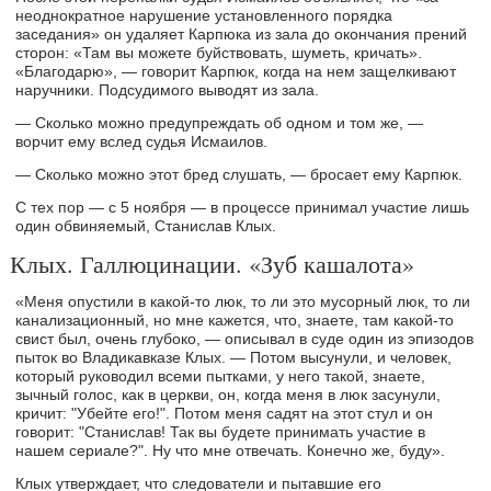
неоднократное нарушение установленного порядка
заседания» он удаляет Карпюка из зала до окончания прений
сторон: «Там вы можете буйствовать, шуметь, кричать».
«Благодарю», — говорит Карпюк, когда на нем защелкивают
наручники. Подсудимого выводят из зала.
— Сколько можно предупреждать об одном и том же, —
ворчит ему вслед судья Исмаилов.
— Сколько можно этот бред слушать, — бросает ему Карпюк.
С тех пор — с 5 ноября — в процессе принимал участие лишь
один обвиняемый, Станислав Клых.
Клых. Галлюцинации. «Зуб кашалота»
«Меня опустили в какой-то люк, то ли это мусорный люк, то ли
канализационный, но мне кажется, что, знаете, там какой-то
свист был, очень глубоко, — описывал в суде один из эпизодов
пыток во Владикавказе Клых. — Потом высунули, и человек,
который руководил всеми пытками, у него такой, знаете,
зычный голос, как в церкви, он, когда меня в люк засунули,
кричит: "Убейте его!". Потом меня садят на этот стул и он
говорит: "Станислав! Так вы будете принимать участие в
нашем сериале?". Ну что мне отвечать. Конечно же, буду».
Клых утверждает, что следователи и пытавшие его