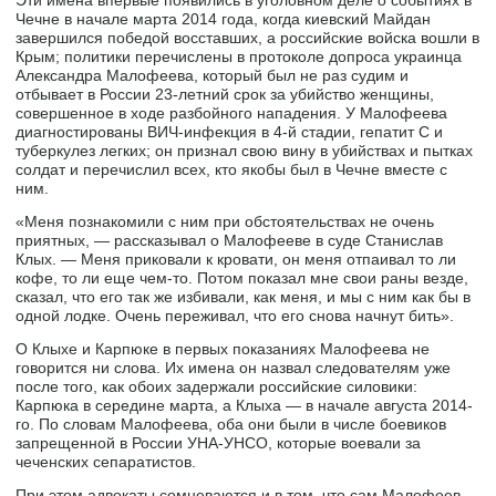
Чечне в начале марта 2014 года, когда киевский Майдан
завершился победой восставших, а российские войска вошли в
Крым; политики перечислены в протоколе допроса украинца
Александра Малофеева, который был не раз судим и
отбывает в России 23-летний срок за убийство женщины,
совершенное в ходе разбойного нападения. У Малофеева
диагностированы ВИЧ-инфекция в 4-й стадии, гепатит С и
туберкулез легких; он признал свою вину в убийствах и пытках
солдат и перечислил всех, кто якобы был в Чечне вместе с
ним.
«Меня познакомили с ним при обстоятельствах не очень
приятных, — рассказывал о Малофееве в суде Станислав
Клых. — Меня приковали к кровати, он меня отпаивал то ли
кофе, то ли еще чем-то. Потом показал мне свои раны везде,
сказал, что его так же избивали, как меня, и мы с ним как бы в
одной лодке. Очень переживал, что его снова начнут бить».
О Клыхе и Карпюке в первых показаниях Малофеева не
говорится ни слова. Их имена он назвал следователям уже
после того, как обоих задержали российские силовики:
Карпюка в середине марта, а Клыха — в начале августа 2014-
го. По словам Малофеева, оба они были в числе боевиков
запрещенной в России УНА-УНСО, которые воевали за
чеченских сепаратистов.
При этом адвокаты сомневаются и в том, что сам Малофеев