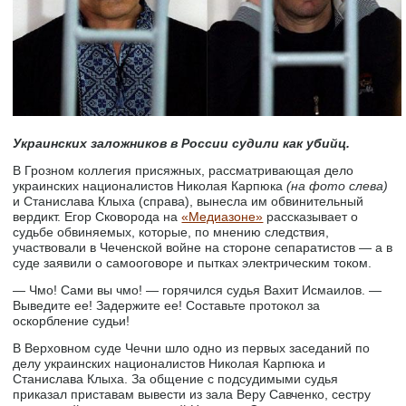
Украинских заложников в России судили как убийц.
В Грозном коллегия присяжных, рассматривающая дело
украинских националистов Николая Карпюка
(на фото слева)
и Станислава Клыха (справа), вынесла им обвинительный
вердикт. Егор Сковорода на
«Медиазоне»
рассказывает о
судьбе обвиняемых, которые, по мнению следствия,
участвовали в Чеченской войне на стороне сепаратистов — а в
суде заявили о самооговоре и пытках электрическим током.
— Чмо! Сами вы чмо! — горячился судья Вахит Исмаилов. —
Выведите ее! Задержите ее! Составьте протокол за
оскорбление судьи!
В Верховном суде Чечни шло одно из первых заседаний по
делу украинских националистов Николая Карпюка и
Станислава Клыха. За общение с подсудимыми судья
приказал приставам вывести из зала Веру Савченко, сестру