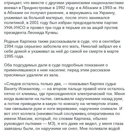
отрицает, что вместе с другими украинскими националистами
воевал в Приднестровье в 1992 году и в Абхазии в 1993-м. Но
в Абхазии он получил ранение, а вернувшись на Украину,
ухаживал за больной матерью, после этого занимался
политикой, в 2001 году был избран председателем партии
УНА-УНСО и провел три года в тюрьме из-за акций против
президента Леонида Кучмы.
Родные Карпюка также рассказывали в суде, что в сентябре
1994 года серьезно заболела его мать, Николай забрал ее к
себе домой и ухаживал за ней до самой ее смерти в марте
1995 года.
Оба подсудимых дали в суде подробные показания о
применявшемся к ним насилии; перед этим рассказом
присяжных удалили из зала.
«Следов осталось только два, — показывал Карпюк судье
Вахиту Исмаилову, — на втором пальце правой ноги осталось
пятно от клеммы, где присоединялся электрический ток. Меня
когда вывозили на пытки, связывали наручниками назад руки,
а потом приводили в какую-то комнату на четвертом этаже,
там связывали руки и ноги веревками, наручники снимали. И
вот этот коллега (неизвестный сослуживец оперативника по
имени Максим, который, по словам Карпюка, обычно
руководил пытками — МЗ), я его даже не видел, у меня глаза
завязаны были, он наручники не снял. Мне поливали водой