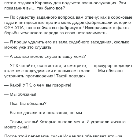
потом отдавал Карпюку для подсчета военнослужащих. Эти
показания вы… так было все?
— По существу заданного вопроса вам отвечу: как в сороковые
годы и пятидесятые против моих дедов фабриковали историю
ОУН-УПА, так и сейчас вы фабрикуете! Изворачиваете факты
борьбы чеченского народа за свою независимость!
— Я прошу удалить его из зала судебного заседания, сколько
можно уже это слушать.
— А сколько можно слушать вашу ложь?
— УПК читайте, если хотите, и смотрите, — прокурор подходит
к клетке с подсудимыми и повышает голос. — Мы обязаны
устранять противоречия! Такой порядок.
— Какой УПК, о чем вы говорите!
— Мы обязаны!
— Пха! Вы обязаны?
— Вы же давали эти показания, не мы.
— Таким, как вы! Которые пытали меня. И угрожали жизнью
моего сына!
После этой перепалки судья Исмаилов объявляет, что «за