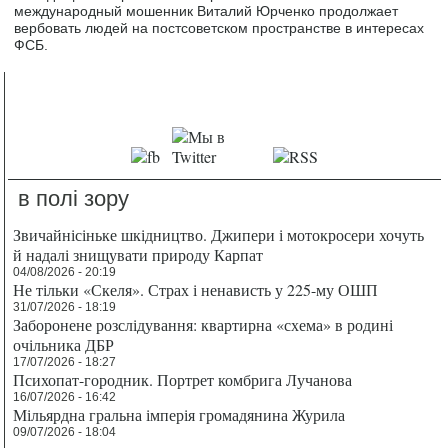
международный мошенник Виталий Юрченко продолжает
вербовать людей на постсоветском пространстве в интересах
ФСБ.
в полі зору
Звичайнісіньке шкідництво. Джипери і мотокросери хочуть
й надалі знищувати природу Карпат
04/08/2026 - 20:19
Не тільки «Скеля». Страх і ненависть у 225-му ОШП
31/07/2026 - 18:19
Заборонене розслідування: квартирна «схема» в родині
очільника ДБР
17/07/2026 - 18:27
Психопат-городник. Портрет комбрига Лучанова
16/07/2026 - 16:42
Мільярдна гральна імперія громадянина Журила
09/07/2026 - 18:04