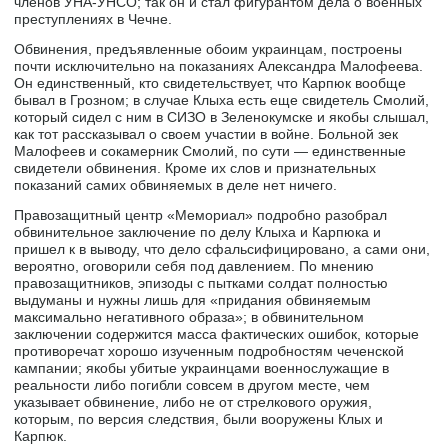
членов УНА-УНСО; так он и стал фигурантом дела о военных
преступлениях в Чечне.
Обвинения, предъявленные обоим украинцам, построены
почти исключительно на показаниях Александра Малофеева.
Он единственный, кто свидетельствует, что Карпюк вообще
бывал в Грозном; в случае Клыха есть еще свидетель Смолий,
который сидел с ним в СИЗО в Зеленокумске и якобы слышал,
как тот рассказывал о своем участии в войне. Больной зек
Малофеев и сокамерник Смолий, по сути — единственные
свидетели обвинения. Кроме их слов и признательных
показаний самих обвиняемых в деле нет ничего.
Правозащитный центр «Мемориал» подробно разобрал
обвинительное заключение по делу Клыха и Карпюка и
пришел к в выводу, что дело сфальсифицировано, а сами они,
вероятно, оговорили себя под давлением. По мнению
правозащитников, эпизоды с пытками солдат полностью
выдуманы и нужны лишь для «придания обвиняемым
максимально негативного образа»; в обвинительном
заключении содержится масса фактических ошибок, которые
противоречат хорошо изученным подробностям чеченской
кампании; якобы убитые украинцами военнослужащие в
реальности либо погибли совсем в другом месте, чем
указывает обвинение, либо не от стрелкового оружия,
которым, по версия следствия, были вооружены Клых и
Карпюк.