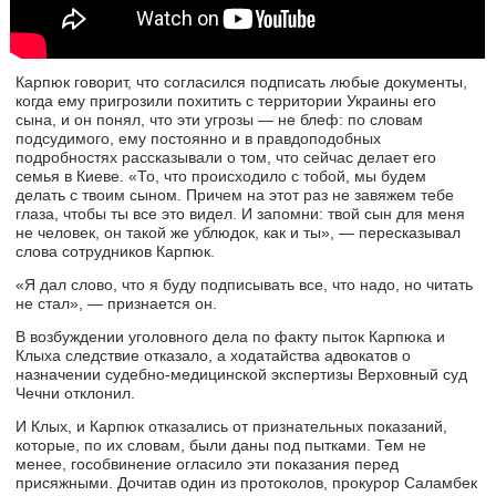
Карпюк говорит, что согласился подписать любые документы,
когда ему пригрозили похитить с территории Украины его
сына, и он понял, что эти угрозы — не блеф: по словам
подсудимого, ему постоянно и в правдоподобных
подробностях рассказывали о том, что сейчас делает его
семья в Киеве. «То, что происходило с тобой, мы будем
делать с твоим сыном. Причем на этот раз не завяжем тебе
глаза, чтобы ты все это видел. И запомни: твой сын для меня
не человек, он такой же ублюдок, как и ты», — пересказывал
слова сотрудников Карпюк.
«Я дал слово, что я буду подписывать все, что надо, но читать
не стал», — признается он.
В возбуждении уголовного дела по факту пыток Карпюка и
Клыха следствие отказало, а ходатайства адвокатов о
назначении судебно-медицинской экспертизы Верховный суд
Чечни отклонил.
И Клых, и Карпюк отказались от признательных показаний,
которые, по их словам, были даны под пытками. Тем не
менее, гособвинение огласило эти показания перед
присяжными. Дочитав один из протоколов, прокурор Саламбек