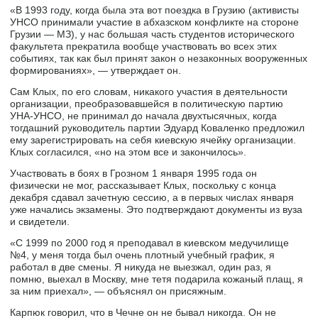
«В 1993 году, когда была эта вот поездка в Грузию (активисты
УНСО принимали участие в абхазском конфликте на стороне
Грузии — МЗ), у нас большая часть студентов исторического
факультета прекратила вообще участвовать во всех этих
событиях, так как был принят закон о незаконных вооруженных
формированиях», — утверждает он.
Сам Клых, по его словам, никакого участия в деятельности
организации, преобразовавшейся в политическую партию
УНА-УНСО, не принимал до начала двухтысячных, когда
тогдашний руководитель партии Эдуард Коваленко предложил
ему зарегистрировать на себя киевскую ячейку организации.
Клых согласился, «но на этом все и закончилось».
Участвовать в боях в Грозном 1 января 1995 года он
физически не мог, рассказывает Клых, поскольку с конца
декабря сдавал зачетную сессию, а в первых числах января
уже начались экзамены. Это подтверждают документы из вуза
и свидетели.
«С 1999 по 2000 год я преподавал в киевском медучилище
№4, у меня тогда был очень плотный учебный график, я
работал в две смены. Я никуда не выезжал, один раз, я
помню, выехал в Москву, мне тетя подарила кожаный плащ, я
за ним приехал», — объяснял он присяжным.
Карпюк говорил, что в Чечне он не бывал никогда. Он не