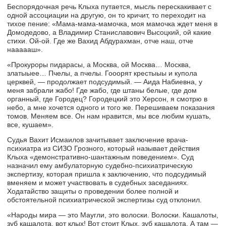
Беспорядочная речь Клыха путается, мысль перескакивает с
одной ассоциации на другую, он то кричит, то переходит на
тихое пение: «Мама-мама-мамочка, моя мамочка ждет меня в
Домодедово, а Владимир Станиславович Высоцкий, ой какие
стихи. Ой-ой. Где же Вахид Абдурахман, отче наш, отче
наааааш».
«Прокуроры пидарасы, а Москва, ой Москва… Москва,
златыыее… Пчелы, а пчелы. Гооорят крестыыы и купола
церквей, — продолжает подсудимый. — Аида Набиевна, у
меня забрали жабо! Где жабо, где штаны белые, где дом
органный, где Городец? Городецкий это Херсон, я смотрю в
небо, а мне хочется одного и того же. Перешиваем показания
томов. Меняем все. Он нам нравится, мы все любим кушать,
все, кушаем».
Судья Вахит Исмаилов зачитывает заключение врача-
психиатра из СИЗО Грозного, который называет действия
Клыха «демонстративно-шантажным поведением». Суд
назначил ему амбулаторную судебно-психиатрическую
экспертизу, которая пришла к заключению, что подсудимый
вменяем и может участвовать в судебных заседаниях.
Ходатайство защиты о проведении более полной и
обстоятельной психиатрической экспертизы суд отклонил.
«Народы мира — это Маугли, это волоски. Волоски. Кашалоты,
зуб кашалота, вот клых! Вот стоит Клых, зуб кашалота. А там —