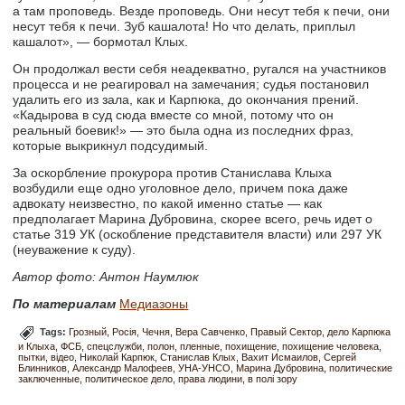
а там проповедь. Везде проповедь. Они несут тебя к печи, они
несут тебя к печи. Зуб кашалота! Но что делать, приплыл
кашалот», — бормотал Клых.
Он продолжал вести себя неадекватно, ругался на участников
процесса и не реагировал на замечания; судья постановил
удалить его из зала, как и Карпюка, до окончания прений.
«Кадырова в суд сюда вместе со мной, потому что он
реальный боевик!» — это была одна из последних фраз,
которые выкрикнул подсудимый.
За оскорбление прокурора против Станислава Клыха
возбудили еще одно уголовное дело, причем пока даже
адвокату неизвестно, по какой именно статье — как
предполагает Марина Дубровина, скорее всего, речь идет о
статье 319 УК (оскобление представителя власти) или 297 УК
(неуважение к суду).
Автор фото: Антон Наумлюк
По материалам
Медиазоны
Tags:
Грозный
Росія
Чечня
Вера Савченко
Правый Сектор
дело Карпюка
и Клыха
ФСБ
спецслужби
полон
пленные
похищение
похищение человека
пытки
відео
Николай Карпюк
Станислав Клых
Вахит Исмаилов
Сергей
Блинников
Александр Малофеев
УНА-УНСО
Марина Дубровина
политические
заключенные
политическое дело
права людини
в полі зору