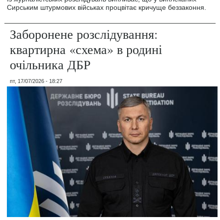
Сирським штурмових військах процвітає кричуще беззаконня.
Заборонене розслідування:
квартирна «схема» в родині
очільника ДБР
пт, 17/07/2026 - 18:27