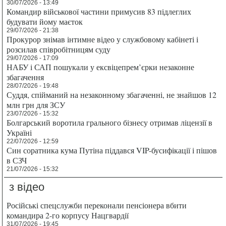
30/07/2026 - 13:49
Командир військової частини примусив 83 підлеглих
будувати йому маєток
29/07/2026 - 21:38
Прокурор знімав інтимне відео у службовому кабінеті і
розсилав співробітницям суду
29/07/2026 - 17:09
НАБУ і САП пошукали у ексвіцепрем’єрки незаконне
збагачення
28/07/2026 - 19:48
Суддя, спійманий на незаконному збагаченні, не знайшов 12
млн грн для ЗСУ
23/07/2026 - 15:32
Болгарський воротила грального бізнесу отримав ліцензії в
Україні
22/07/2026 - 12:59
Син соратника кума Путіна піддався VIP-бусифікації і пішов
в СЗЧ
21/07/2026 - 15:32
з відео
Російські спецслужби переконали пенсіонера вбити
командира 2-го корпусу Нацгвардії
31/07/2026 - 19:45