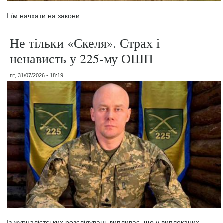
І їм начхати на закони.
Не тільки «Скеля». Страх і
ненависть у 225-му ОШП
пт, 31/07/2026 - 18:19
Із журналістських розслідувань випливає, що у виплеканих