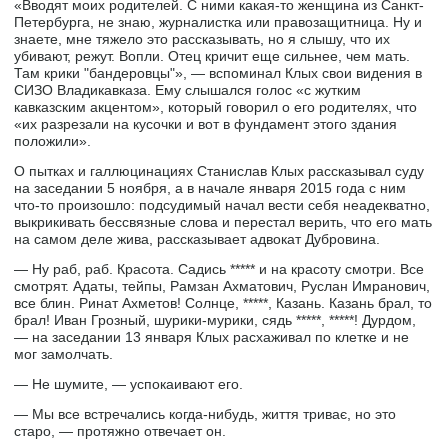
«Вводят моих родителей. С ними какая-то женщина из Санкт-
Петербурга, не знаю, журналистка или правозащитница. Ну и
знаете, мне тяжело это рассказывать, но я слышу, что их
убивают, режут. Вопли. Отец кричит еще сильнее, чем мать.
Там крики "бандеровцы"», — вспоминал Клых свои видения в
СИЗО Владикавказа. Ему слышался голос «с жутким
кавказским акцентом», который говорил о его родителях, что
«их разрезали на кусочки и вот в фундамент этого здания
положили».
О пытках и галлюцинациях Станислав Клых рассказывал суду
на заседании 5 ноября, а в начале января 2015 года с ним
что-то произошло: подсудимый начал вести себя неадекватно,
выкрикивать бессвязные слова и перестал верить, что его мать
на самом деле жива, рассказывает адвокат Дубровина.
— Ну раб, раб. Красота. Садись ***** и на красоту смотри. Все
смотрят. Адаты, тейпы, Рамзан Ахматович, Руслан Имранович,
все блин. Ринат Ахметов! Солнце, *****, Казань. Казань брал, то
брал! Иван Грозный, шурики-мурики, сядь *****, *****! Дурдом,
— на заседании 13 января Клых расхаживал по клетке и не
мог замолчать.
— Не шумите, — успокаивают его.
— Мы все встречались когда-нибудь, життя триває, но это
старо, — протяжно отвечает он.