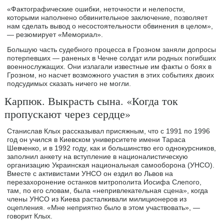
«Фактографические ошибки, неточности и нелепости,
которыми наполнено обвинительное заключение, позволяет
нам сделать вывод о несостоятельности обвинения в целом»,
— резюмирует «Мемориал».
Большую часть судебного процесса в Грозном заняли допросы
потерпевших — раненых в Чечне солдат или родных погибших
военнослужащих. Они излагали известные им факты о боях в
Грозном, но насчет возможного участия в этих событиях двоих
подсудимых сказать ничего не могли.
Карпюк. Выкрасть сына. «Когда ток
пропускают через сердце»
Станислав Клых рассказывал присяжным, что с 1991 по 1996
год он учился в Киевском университете имени Тараса
Шевченко, и в 1992 году, как и большинство его однокурсников,
заполнил анкету на вступление в националистическую
организацию Украинская национальная самооборона (УНСО).
Вместе с активистами УНСО он ездил во Львов на
перезахоронение останков митрополита Иосифа Слепого,
там, по его словам, была «непривлекательная сцена», когда
члены УНСО из Киева расталкивали милиционеров из
оцепления. «Мне неприятно было в этом участвовать», —
говорит Клых.