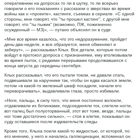
оперативники на допросах то ли в шутку, то ли всерьез
говорили о его показаниях с рассказом о зверствах во время
войны как о «проекте», кастинге, съемках в сериале. «С одной
стороны, мне говорят, что "ты прошел кастинг", с другой мне
говорят, что "ты пыжик" (возможно, ПЖ, пожизненно
осужденный — МЗ)», — путано объяснял он в суде.
«Мне все время казалось, что это недоразумение, пройдет
день-два-неделя, и все образуется, меня обменяют и
заберут», — рассказывал Клых. Все детали, которые потом
войдут в протокол допроса с признаниями, ему втолковывали
во время пыток, с редкими перерывами продолжавшихся с
конца августа до середины сентября.
Клых рассказывал, что его пытали током, не давали спать,
подвешивали за наручники так, чтобы он едва касался земли,
потом «в какой-то железный шкаф посадили, начали его
переворачивать», выдавливали глаза, просто избивали.
«Ноги, пальцы, в силу того, что меня постоянно волокли,
отдавливали их ботинками, подсоединяли ток, слетели ногти,
вот палец был полуоторванный, этот вот тоже, везде, пальцы
ног тоже достаточно сильно», — стоя в клетке, показывал он
суду оставшиеся после издевательств следы.
Кроме того, Клыха поили какой-то жидкостью, от которой, по
его мнению, у него и начались галлюцинации, вспоминал он.