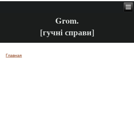
Grom.
[гучні справи]
Главная
Вы здесь