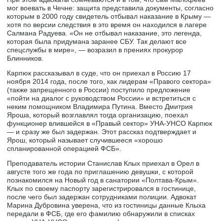
мог воевать в Чечне: защита представила документы, согласно
которым в 2000 году свидетель отбывал наказание в Крыму —
хотя по версии следствия в это время он находился в лагере
Салмана Радуева. «Он не отбывал наказание, это легенда,
которая была придумана заранее СБУ. Так делают все
спецслужбы в мире», — возразил в прениях прокурор
Блинников.
Карпюк рассказывал в суде, что он приехал в Россию 17
ноября 2014 года, после того, как лидерам «Правого сектора»
(также запрещенного в России) поступило предложение
«пойти на диалог с руководством России» и встретиться с
неким помощником Владимира Путина. Вместо Дмитрия
Яроша, который возглавлял тогда организацию, поехал
функционер влившейся в «Правый сектор» УНА-УНСО Карпюк
— и сразу же был задержан. Этот рассказ подтверждает и
Ярош, который называет случившееся «хорошо
спланированной операцией ФСБ».
Преподаватель истории Станислав Клых приехал в Орел в
августе того же года по приглашению девушки, с которой
познакомился на Новый год в санатории «Полтава-Крым».
Клых по своему паспорту зарегистрировался в гостинице,
после чего был задержан сотрудниками полиции. Адвокат
Марина Дубровина уверена, что из гостиницы данные Клыха
передали в ФСБ, где его фамилию обнаружили в списках