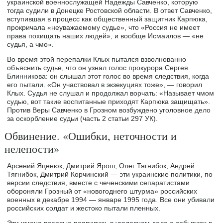
украинской военнослужащей Надежды Савченко, которую
тогда судили в Донецке Ростовской области. В ответ Савченко,
вступившая в процесс как общественный защитник Карпюка,
прокричала «неуважаемому судье», что «Россия не имеет
права похищать наших людей», и вообще Исмаилов — «не
судья, а чмо».
Во время этой перепалки Клых пытался взволнованно
объяснить судье, что он узнал голос прокурора Сергея
Блинникова: он слышал этот голос во время следствия, когда
его пытали. «Он участвовал в экзекуциях тоже», — говорил
Клых. Судья не слушал и продолжал ворчать: «Называет чмом
судью, вот такие воспитанные приходят Карпюка защищать».
Против Веры Савченко в Грозном возбуждено уголовное дело
за оскорбление судьи (часть 2 статьи 297 УК).
Обвинение. «Ошибки, неточности и
нелепости»
Арсений Яценюк, Дмитрий Ярош, Олег Тягнибок, Андрей
Тягнибок, Дмитрий Корчинский — эти украинские политики, по
версии следствия, вместе с чеченскими сепаратистами
обороняли Грозный от «новогоднего штурма» российских
военных в декабре 1994 — январе 1995 года. Все они убивали
российских солдат и жестоко пытали пленных.
Эти имена впервые появились в уголовном деле о событиях в