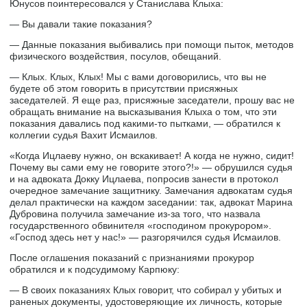
Юнусов поинтересовался у Станислава Клыха:
— Вы давали такие показания?
— Данные показания выбивались при помощи пыток, методов
физического воздействия, посулов, обещаний.
— Клых. Клых, Клых! Мы с вами договорились, что вы не
будете об этом говорить в присутствии присяжных
заседателей. Я еще раз, присяжные заседатели, прошу вас не
обращать внимание на высказывания Клыха о том, что эти
показания давались под какими-то пытками, — обратился к
коллегии судья Вахит Исмаилов.
«Когда Ицлаеву нужно, он вскакивает! А когда не нужно, сидит!
Почему вы сами ему не говорите этого?!» — обрушился судья
и на адвоката Докку Ицлаева, попросив занести в протокол
очередное замечание защитнику. Замечания адвокатам судья
делал практически на каждом заседании: так, адвокат Марина
Дубровина получила замечание из-за того, что назвала
государственного обвинителя «господином прокурором».
«Господ здесь нет у нас!» — разгорячился судья Исмаилов.
После оглашения показаний с признаниями прокурор
обратился и к подсудимому Карпюку:
— В своих показаниях Клых говорит, что собирал у убитых и
раненых документы, удостоверяющие их личность, которые