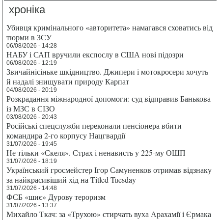
хроніка
Убивця кримінального «авторитета» намагався сховатись від
тюрми в ЗСУ
06/08/2026 - 14:28
НАБУ і САП вручили експослу в США нові підозри
06/08/2026 - 12:19
Звичайнісіньке шкідництво. Джипери і мотокросери хочуть
й надалі знищувати природу Карпат
04/08/2026 - 20:19
Розкрадання міжнародної допомоги: суд відправив Банькова
із МЗС в СІЗО
03/08/2026 - 20:43
Російські спецслужби переконали пенсіонера вбити
командира 2-го корпусу Нацгвардії
31/07/2026 - 19:45
Не тільки «Скеля». Страх і ненависть у 225-му ОШП
31/07/2026 - 18:19
Український гросмейстер Ігор Самуненков отримав відзнаку
за найкрасивіший хід на Titled Tuesday
31/07/2026 - 14:48
ФСБ «шиє» Дурову тероризм
31/07/2026 - 13:37
Михайло Ткач: за «Трухою» стирчать вуха Арахамії і Єрмака