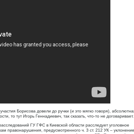
участия Борисова довели до ручки (и это мягко говоря), абсолютна
сти, то тут Игорь Геннадиевич, так сказать, что-то не договаривает.
асследований ГУ ГФС в Киевской области расследует уголовное
м правонарушения, предусмотренного ч. 3 ст. 212 УК – уклонени