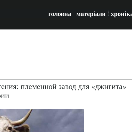
головна
матеріали
хронік
ения: племенной завод для «джигита»
рии