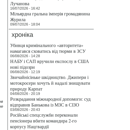
Лучанова
16/07/2026 - 16:42
Мільярдна гральна імперія громадянина
Журила
09/07/2026 - 18:04
хроніка
Убивця кримінального «авторитета»
намагався сховатись від тюрми в ЗСУ
06/08/2026 - 14:28
НАБУ і САП вручили експослу в США
нові підозри
06/08/2026 - 12:19
Звичайнісіньке шкідництво. Джипери і
мотокросери хочуть й надалі знищувати
природу Карпат
04/08/2026 - 20:19
Розкрадання міжнародної допомоги: суд
ов
відправив Банькова із МЗС в СІЗО
ие
03/08/2026 - 20:43
Російські спецслужби переконали
пенсіонера вбити командира 2-го
корпусу Нацгвардії