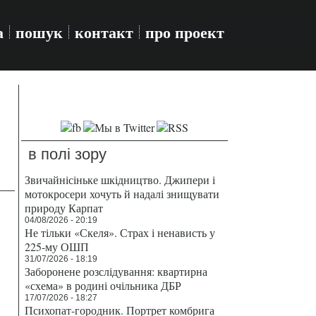
а
пошук
контакт
про проект
в полі зору
Звичайнісіньке шкідництво. Джипери і
мотокросери хочуть й надалі знищувати
природу Карпат
04/08/2026 - 20:19
Не тільки «Скеля». Страх і ненависть у
225-му ОШП
31/07/2026 - 18:19
Заборонене розслідування: квартирна
«схема» в родині очільника ДБР
17/07/2026 - 18:27
Психопат-городник. Портрет комбрига