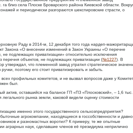
 га близ села Плоске Броварского района Киевской области. Вокру
онажей и периодически разгораются шекспировские страсти, о
ерховную Раду в 2014-м, 12 декабря того года нардеп-мажоритарщ
кт Закона «О внесении изменений в Закон Украины «О перечне
и, не подлежащих приватизации» относительно исключения
з перечня объектов, не подлежащих приватизации (
№1227
). В
тор утверждал, что племенной завод утратил стратегическое значен
 ручки, поэтому его стоит приватизировать и забыть.
 всех профильных комитетов, и не вызвал вопросов даже у Комите
лжен был.
 актив, оставшийся на балансе ГП «ПЗ «Плосковский», – 1,6 тыс.
я легального рынка земли, каковой видели оценку стоимости
атизацию именно этого государственного сельхозпредприятия?
убыточные агрокомпании, находящиеся в госсобственности и давно
овников и разномастных воротил? К примеру, те же опытные
ии аграрных наук, сделавшие членов её президиума неприлично