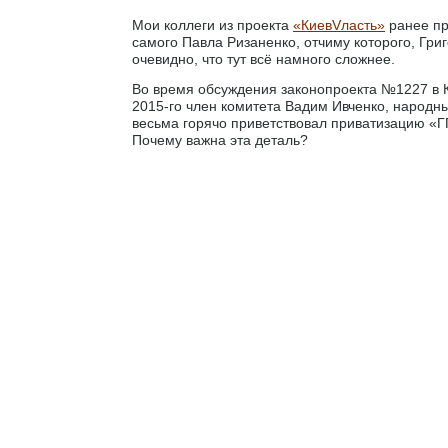
Мои коллеги из проекта
«КиевVласть»
ранее пр
самого Павла Ризаненко, отчиму которого, Гри
очевидно, что тут всё намного сложнее.
Во время обсуждения законопроекта №1227 в 
2015-го член комитета Вадим Ивченко, народны
весьма горячо приветствовал приватизацию «Г
Почему важна эта деталь?