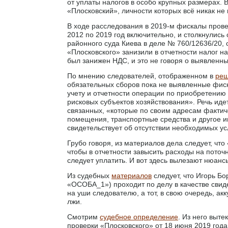
от уплаты налогов в особо крупных размерах
«Плосковский», личности которых всё никак не 
В ходе расследования в 2019-м фискалы прове
2012 по 2019 год включительно, и столкнулис
районного суда Киева в деле № 760/12636/20, 
«Плосковского» занизили в отчетности налог н
был занижен НДС, и это не говоря о выявленн
По мнению следователей, отображенном в
ре
обязательных сборов пока не выявленные фис
учету и отчетности операции по приобретению 
рисковых субъектов хозяйствования». Речь иде
связанных, «которые по своим адресам фактиче
помещения, транспортные средства и другое и
свидетельствует об отсутствии необходимых у
Грубо говоря, из материалов дела следует, ч
чтобы в отчетности завысить расходы на поточ
следует уплатить. И вот здесь вылезают нюанс
Из судебных
материалов
следует, что Игорь Бо
«ОСОБА_1») проходит по делу в качестве свиде
на уши следователю, а тот, в свою очередь, ак
лжи.
Смотрим
судебное определение
. Из него выт
проверки «Плосковского» от 18 июня 2019 года