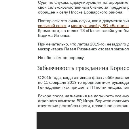
Судя по слухам, циркулирующим на агрорынке 
свой селькохозяйственный бизнес за пределы р
обращен к селу Плоске Броварского района.
Повторюсь: это лишь слухи, коим документально
сельский совет
и
местную ячейку ВО «Батькив
Кроме того, на полях ПЗ «Плосковский» уже б
Вадима Ивченко.
Примечательно, что летом 2019-го, незадолго
мажоритарке Павел Ризаненко отозвал законоп
Но обо всём по порядку.
Забывчивость гражданина Борис
С 2015 года, когда активная фаза лоббировани
по 11 февраля 2019-го предприятием руководи
Геннадиевич как пришел в ГП почти нищим, так
Вскоре после назначения на должность осенью
аграрного комитета ВР, Игорь Борисов фактич
отсутствие рентабельности, плачевное состояние