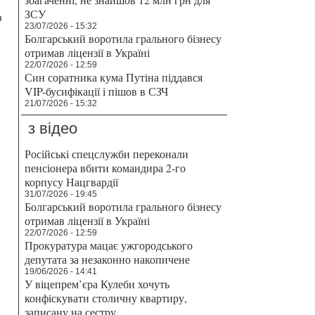
ЗСУ
я
23/07/2026 - 15:32
Болгарський воротила грального бізнесу
отримав ліцензії в Україні
22/07/2026 - 12:59
Син соратника кума Путіна піддався
VIP-бусифікації і пішов в СЗЧ
21/07/2026 - 15:32
з відео
Російські спецслужби переконали
пенсіонера вбити командира 2-го
корпусу Нацгвардії
31/07/2026 - 19:45
Болгарський воротила грального бізнесу
отримав ліцензії в Україні
22/07/2026 - 12:59
Прокуратура мацає ужгородського
депутата за незаконно накопичене
19/06/2026 - 14:41
У віцепрем’єра Кулеби хочуть
конфіскувати столичну квартиру,
записану на сестру