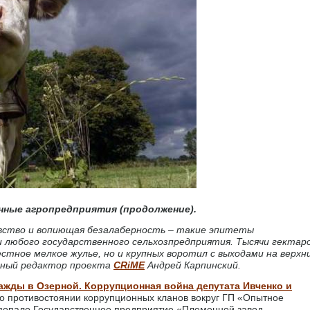
нные агропредприятия (продолжение).
овство и вопиющая безалаберность – такие эпитеты
 любого государственного сельхозпредприятия. Тысячи гектар
стное мелкое жулье, но и крупных воротил с выходами на верхн
вный редактор проекта
CRiME
Андрей Карпинский.
ажды в Озерной. Коррупционная война депутата Ивченко и
 о противостоянии коррупционных кланов вокруг ГП «Опытное
 попало Государственное предприятие «Племенной завод