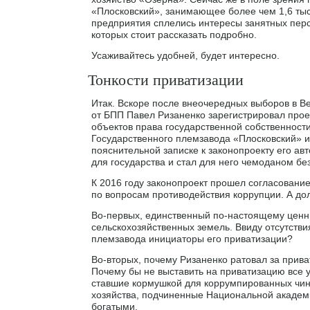
«Плосковский», занимающее более чем 1,6 тыс.
предприятия сплелись интересы занятных перс
которых стоит рассказать подробно.
Усаживайтесь удобней, будет интересно.
Тонкости приватизации
Итак. Вскоре после внеочередных выборов в В
от БПП Павел Ризаненко зарегистрировал прое
объектов права государственной собственност
Государственного племзавода «Плосковский» и
пояснительной записке к законопроекту его ав
для государства и стал для него чемоданом без
К 2016 году законопроект прошел согласование
по вопросам противодействия коррупции. А до
Во-первых, единственный по-настоящему ценный
сельскохозяйственных земель. Ввиду отсутстви
племзавода инициаторы его приватизации?
Во-вторых, почему Ризаненко ратовал за прив
Почему бы не выставить на приватизацию все 
ставшие кормушкой для коррумпированных чин
хозяйства, подчиненные Национальной академ
богатыми.