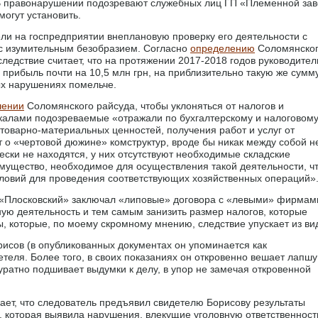
. В правонарушении подозревают служебных лиц ГП «Племенной за
могут установить.
ли на госпредприятии внеплановую проверку его деятельности с
ь с изумительным безобразием. Согласно
определению
Соломянско
следствие считает, что на протяжении 2017-2018 годов руководител
а прибыль почти на 10,5 млн грн, на приблизительно такую же сумм
ых нарушениях помельче.
шении
Соломянского райсуда, чтобы уклоняться от налогов и
калами подозреваемые «отражали по бухгалтерскому и налоговом
товарно-материальных ценностей, получения работ и услуг от
т о «чертовой дюжине» комструктур, вроде бы никак между собой н
ски не находятся, у них отсутствуют необходимые складские
мущество, необходимое для осуществления такой деятельности, ч
словий для проведения соответствующих хозяйственных операций»
то «Плосковский» заключал «липовые» договора с «левыми» фирмам
ную деятельность и тем самым занизить размер налогов, которые
ы, которые, по моему скромному мнению, следствие упускает из вид
рисов (в опубликованных документах он упоминается как
теля. Более того, в своих показаниях он откровенно вешает лапшу
куратно подшивает выдумки к делу, в упор не замечая откровенной
екает, что следователь предъявил свидетелю Борисову результаты
, которая выявила нарушения, влекущие уголовную ответственност