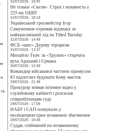
31/07/2026 - 19:45
г
Не тільки «Скеля». Страх і ненависть у
225-му ОШП
31/07/2026 - 18:19
Український гросмейстер Ігор
Самуненков отримав відзнаку за
найкрасивіший хід на Titled Tuesday
31/07/2026 - 14:48
ик
ФСБ «шиє» Дурову тероризм
31/07/2026 - 13:37
Михайло Ткач: за «Трухою» стирчать
вуха Арахамії і Єрмака
ие
30/07/2026 - 13:49
Командир військової частини примусив
83 підлеглих будувати йому маєток
та
29/07/2026 - 21:38
Прокурор знімав інтимне відео у
 га
службовому кабінеті і розсилав
співробітницям суду
29/07/2026 - 17:09
НАБУ і САП пошукали у
ексвіцепрем’єрки незаконне збагачення
28/07/2026 - 19:48
Суддя, спійманий на незаконному
збагаченні, не знайшов 12 млн грн для