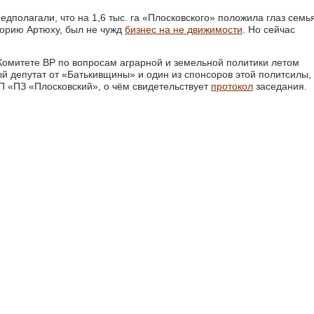
едполагали, что на 1,6 тыс. га «Плосковского» положила глаз семь
горию Артюху, был не чужд
бизнес на не движимости
. Но сейчас
Комитете ВР по вопросам аграрной и земельной политики летом
й депутат от «Батькивщины» и один из спонсоров этой политсилы,
П «ПЗ «Плосковский», о чём свидетельствует
протокол
заседания.