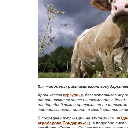
Как мародеры растаскивают государстве
Хроническая
коррупция
, беззастенчивое вор
напрашиваются после ознакомления с делами
плодородной земли привлекают не только ме
эшелоны власти, пишет в своей статье гла
В последней публикации на эту тему (см.
«Одн
агробарона Бондарчука»
), я подробно писал
хозяйство «Озерна». Сейчас же в поле зрения