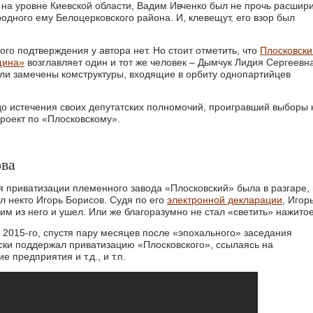
на уровне Киевской области, Вадим Ивченко был не прочь расшир
одного ему Белоцерковского района. И, клевещут, его взор был
го подтверждения у автора нет. Но стоит отметить, что
Плосковски
щина»
возглавляет один и тот же человек – Дымчук Лидия Сергеевна
ыли замечены комструктуры, входящие в орбиту однопартийцев
 до истечения своих депутатских полномочий, проигравший выборы 
роект по «Плосковскому».
ова
я приватизации племенного завода «Плосковский» была в разгаре, 
л некто Игорь Борисов. Судя по его
электронной декларации
, Игор
им из него и ушел. Или же благоразумно не стал «светить» нажитое
 2015-го, спустя пару месяцев после «эпохального» заседания
ески поддержал приватизацию «Плосковского», ссылаясь на
 предприятия и т.д., и т.п.