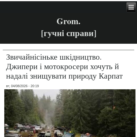
Grom.
[гучні справи]
Звичайнісіньке шкідництво.
Джипери і мотокросери хочуть й
надалі знищувати природу Карпат
вт, 04/08/2026 - 20:19