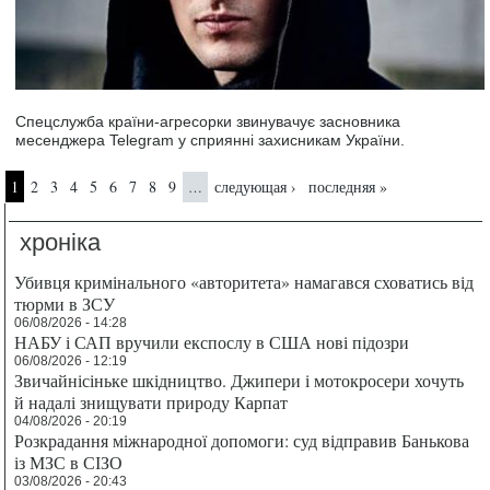
Спецслужба країни-агресорки звинувачує засновника
месенджера Telegram у сприянні захисникам України.
Страницы
1
2
3
4
5
6
7
8
9
следующая ›
последняя »
…
хроніка
Убивця кримінального «авторитета» намагався сховатись від
тюрми в ЗСУ
06/08/2026 - 14:28
НАБУ і САП вручили експослу в США нові підозри
06/08/2026 - 12:19
Звичайнісіньке шкідництво. Джипери і мотокросери хочуть
й надалі знищувати природу Карпат
04/08/2026 - 20:19
Розкрадання міжнародної допомоги: суд відправив Банькова
із МЗС в СІЗО
03/08/2026 - 20:43