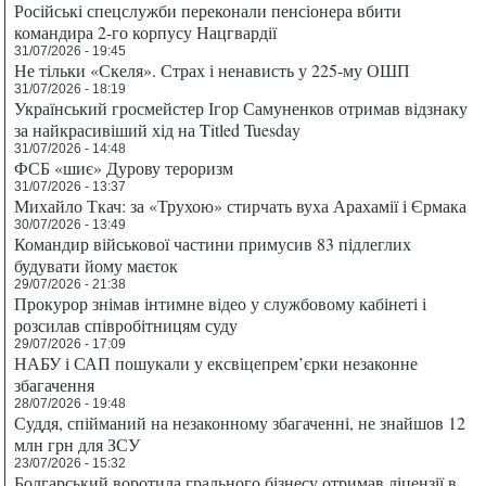
Російські спецслужби переконали пенсіонера вбити
командира 2-го корпусу Нацгвардії
31/07/2026 - 19:45
Не тільки «Скеля». Страх і ненависть у 225-му ОШП
31/07/2026 - 18:19
Український гросмейстер Ігор Самуненков отримав відзнаку
за найкрасивіший хід на Titled Tuesday
31/07/2026 - 14:48
ФСБ «шиє» Дурову тероризм
31/07/2026 - 13:37
Михайло Ткач: за «Трухою» стирчать вуха Арахамії і Єрмака
30/07/2026 - 13:49
Командир військової частини примусив 83 підлеглих
будувати йому маєток
29/07/2026 - 21:38
Прокурор знімав інтимне відео у службовому кабінеті і
розсилав співробітницям суду
29/07/2026 - 17:09
НАБУ і САП пошукали у ексвіцепрем’єрки незаконне
збагачення
28/07/2026 - 19:48
Суддя, спійманий на незаконному збагаченні, не знайшов 12
млн грн для ЗСУ
23/07/2026 - 15:32
Болгарський воротила грального бізнесу отримав ліцензії в