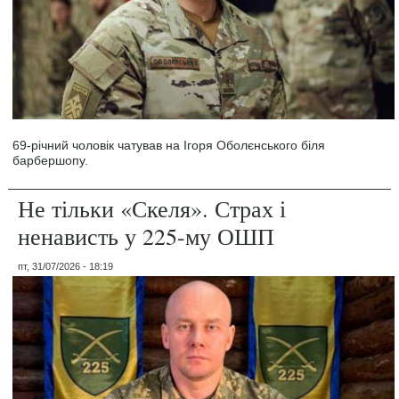
69-річний чоловік чатував на Ігоря Оболєнського біля
барбершопу.
Не тільки «Скеля». Страх і
ненависть у 225-му ОШП
пт, 31/07/2026 - 18:19