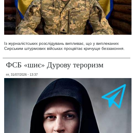
Із журналістських розслідувань випливає, що у виплеканих
Сирським штурмових військах процвітає кричуще беззаконня.
ФСБ «шиє» Дурову тероризм
пт, 31/07/2026 - 13:37