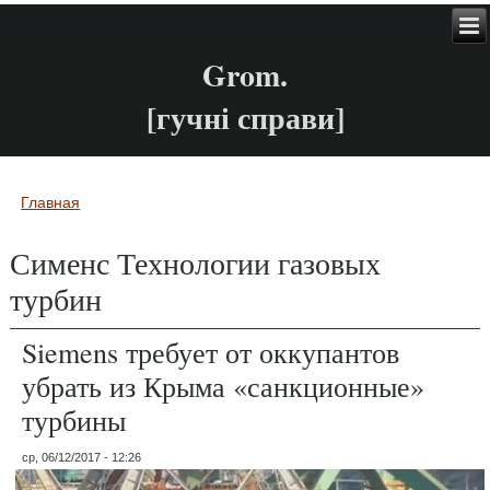
Grom.
[гучні справи]
Главная
Вы здесь
Сименс Технологии газовых
турбин
Siemens требует от оккупантов
убрать из Крыма «санкционные»
турбины
ср, 06/12/2017 - 12:26