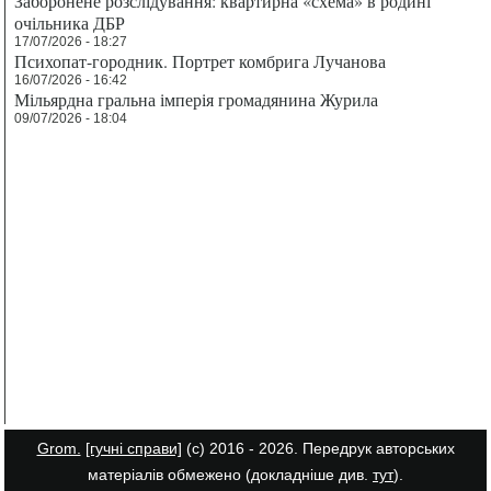
Заборонене розслідування: квартирна «схема» в родині
очільника ДБР
17/07/2026 - 18:27
Психопат-городник. Портрет комбрига Лучанова
16/07/2026 - 16:42
Мільярдна гральна імперія громадянина Журила
09/07/2026 - 18:04
Grom.
[гучні справи]
(с) 2016 - 2026. Передрук авторських
матеріалів обмежено (докладніше див.
тут
).