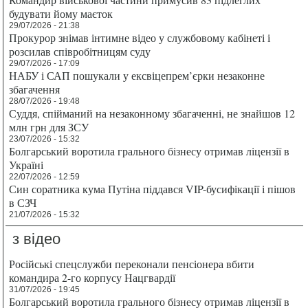
будувати йому маєток
29/07/2026 - 21:38
Прокурор знімав інтимне відео у службовому кабінеті і
розсилав співробітницям суду
29/07/2026 - 17:09
НАБУ і САП пошукали у ексвіцепрем’єрки незаконне
збагачення
28/07/2026 - 19:48
Суддя, спійманий на незаконному збагаченні, не знайшов 12
млн грн для ЗСУ
23/07/2026 - 15:32
Болгарський воротила грального бізнесу отримав ліцензії в
Україні
22/07/2026 - 12:59
Син соратника кума Путіна піддався VIP-бусифікації і пішов
в СЗЧ
21/07/2026 - 15:32
з відео
Російські спецслужби переконали пенсіонера вбити
командира 2-го корпусу Нацгвардії
31/07/2026 - 19:45
Болгарський воротила грального бізнесу отримав ліцензії в