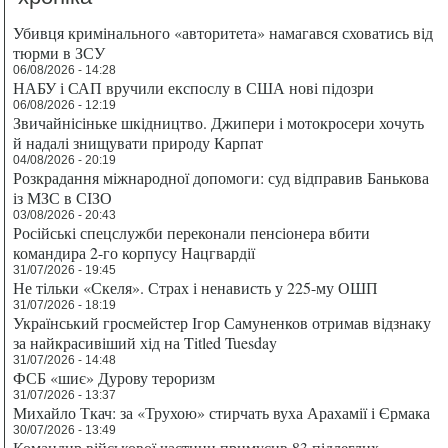
Убивця кримінального «авторитета» намагався сховатись від
тюрми в ЗСУ
06/08/2026 - 14:28
НАБУ і САП вручили експослу в США нові підозри
06/08/2026 - 12:19
Звичайнісіньке шкідництво. Джипери і мотокросери хочуть
й надалі знищувати природу Карпат
04/08/2026 - 20:19
Розкрадання міжнародної допомоги: суд відправив Банькова
із МЗС в СІЗО
03/08/2026 - 20:43
Російські спецслужби переконали пенсіонера вбити
командира 2-го корпусу Нацгвардії
31/07/2026 - 19:45
Не тільки «Скеля». Страх і ненависть у 225-му ОШП
31/07/2026 - 18:19
Український гросмейстер Ігор Самуненков отримав відзнаку
за найкрасивіший хід на Titled Tuesday
31/07/2026 - 14:48
ФСБ «шиє» Дурову тероризм
31/07/2026 - 13:37
Михайло Ткач: за «Трухою» стирчать вуха Арахамії і Єрмака
30/07/2026 - 13:49
Командир військової частини примусив 83 підлеглих