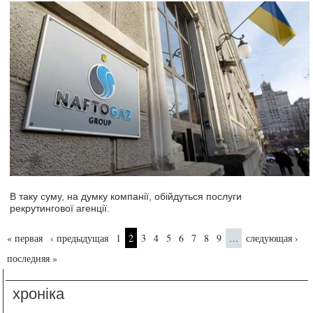
В таку суму, на думку компанії, обійдуться послуги
рекрутингової агенції.
Страницы
« первая
‹ предыдущая
1
2
3
4
5
6
7
8
9
следующая ›
…
последняя »
хроніка