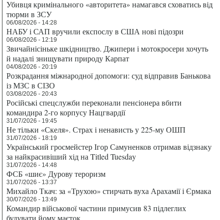
Убивця кримінального «авторитета» намагався сховатись від
тюрми в ЗСУ
06/08/2026 - 14:28
НАБУ і САП вручили експослу в США нові підозри
06/08/2026 - 12:19
Звичайнісіньке шкідництво. Джипери і мотокросери хочуть
й надалі знищувати природу Карпат
04/08/2026 - 20:19
Розкрадання міжнародної допомоги: суд відправив Банькова
із МЗС в СІЗО
03/08/2026 - 20:43
Російські спецслужби переконали пенсіонера вбити
командира 2-го корпусу Нацгвардії
31/07/2026 - 19:45
Не тільки «Скеля». Страх і ненависть у 225-му ОШП
31/07/2026 - 18:19
Український гросмейстер Ігор Самуненков отримав відзнаку
за найкрасивіший хід на Titled Tuesday
31/07/2026 - 14:48
ФСБ «шиє» Дурову тероризм
31/07/2026 - 13:37
Михайло Ткач: за «Трухою» стирчать вуха Арахамії і Єрмака
30/07/2026 - 13:49
Командир військової частини примусив 83 підлеглих
будувати йому маєток